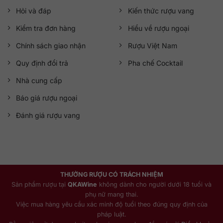
Hỏi và đáp
Kiến thức rượu vang
Kiểm tra đơn hàng
Hiểu về rượu ngoại
Chính sách giao nhận
Rượu Việt Nam
Quy định đổi trả
Pha chế Cocktail
Nhà cung cấp
Báo giá rượu ngoại
Đánh giá rượu vang
THƯỞNG RƯỢU CÓ TRÁCH NHIỆM
Sản phẩm rượu tại
QKAWine
không dành cho người dưới 18 tuổi và
phụ nữ mang thai.
Việc mua hàng yêu cầu xác minh độ tuổi theo đúng quy định của
pháp luật.