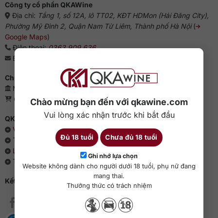
Công ty cổ phần QKAWine
Địa chỉ:
Tầng 1, số 12A, lô TT02, KĐT HDMon (Hải Đăng City),
Phường Mỹ Đình 2, Quận Nam Từ Liêm, Thành phố Hà Nội
(
Google Maps
)
Điện thoại:
0363 909 636
Email:
sales@qkawine.com
Chứng nhận kinh doanh
Mã số doanh nghiệp: 0110385539 - QKAWine JSC
Giấy phép bán lẻ rượu: 04/GP-UBND
Chào mừng bạn đến với qkawine.com
Vui lòng xác nhận trước khi bắt đầu
QKAWine - Chuyên rượu ngoại hàng đầu Việt Nam
Về chúng tôi
Đủ 18 tuổi
Chưa đủ 18 tuổi
Thông cáo báo chí
Liên hệ với QKAWine
Ghi nhớ lựa chọn
Tin tức và sự kiện
Website không dành cho người dưới 18 tuổi, phụ nữ đang
mang thai.
Kết nối với QKAWine
Thưởng thức có trách nhiệm