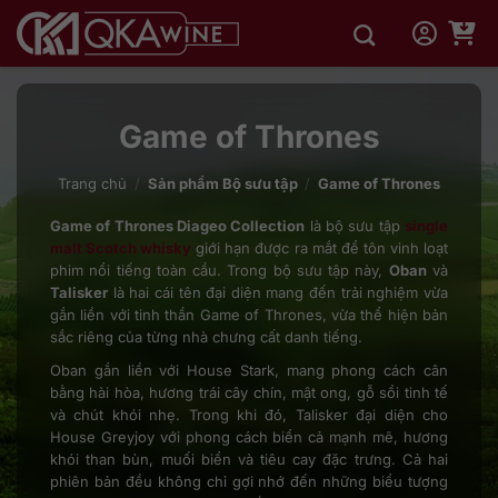
Bỏ
qua
nội
dung
Game of Thrones
Trang chủ
/
Sản phẩm Bộ sưu tập
/
Game of Thrones
Game of Thrones Diageo Collection
là bộ sưu tập
single
malt Scotch whisky
giới hạn được ra mắt để tôn vinh loạt
phim nổi tiếng toàn cầu. Trong bộ sưu tập này,
Oban
và
Talisker
là hai cái tên đại diện mang đến trải nghiệm vừa
gắn liền với tinh thần Game of Thrones, vừa thể hiện bản
sắc riêng của từng nhà chưng cất danh tiếng.
Oban gắn liền với House Stark, mang phong cách cân
bằng hài hòa, hương trái cây chín, mật ong, gỗ sồi tinh tế
và chút khói nhẹ. Trong khi đó, Talisker đại diện cho
House Greyjoy với phong cách biển cả mạnh mẽ, hương
khói than bùn, muối biển và tiêu cay đặc trưng. Cả hai
phiên bản đều không chỉ gợi nhớ đến những biểu tượng