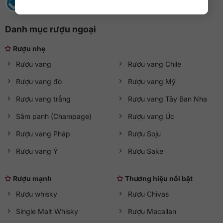
Danh mục rượu ngoại
Rượu nhẹ
Rượu vang
Rượu vang Chile
Rượu vang đỏ
Rượu vang Mỹ
Rượu vang trắng
Rượu vang Tây Ban Nha
Sâm panh (Champage)
Rượu vang Úc
Rượu vang Pháp
Rượu Soju
Rượu vang Ý
Rượu Sake
Rượu mạnh
Thương hiệu nổi bật
Rượu whisky
Rượu Chivas
Single Malt Whisky
Rượu Macallan