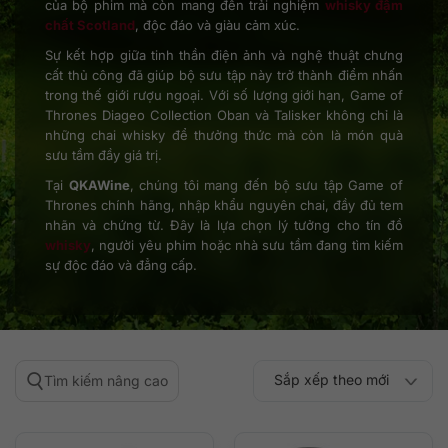
của bộ phim mà còn mang đến trải nghiệm
whisky đậm
chất Scotland
, độc đáo và giàu cảm xúc.
Sự kết hợp giữa tinh thần điện ảnh và nghệ thuật chưng
cất thủ công đã giúp bộ sưu tập này trở thành điểm nhấn
trong thế giới rượu ngoại. Với số lượng giới hạn, Game of
Thrones Diageo Collection Oban và Talisker không chỉ là
những chai whisky để thưởng thức mà còn là món quà
sưu tầm đầy giá trị.
Tại
QKAWine
, chúng tôi mang đến bộ sưu tập Game of
Thrones chính hãng, nhập khẩu nguyên chai, đầy đủ tem
nhãn và chứng từ. Đây là lựa chọn lý tưởng cho tín đồ
whisky
, người yêu phim hoặc nhà sưu tầm đang tìm kiếm
sự độc đáo và đẳng cấp.
Sắp xếp theo mới
Tìm kiếm nâng cao
Sắp xếp theo
Sắp xếp theo mức
nhất
Sắp xếp theo giá:
Sắp xếp theo giá: