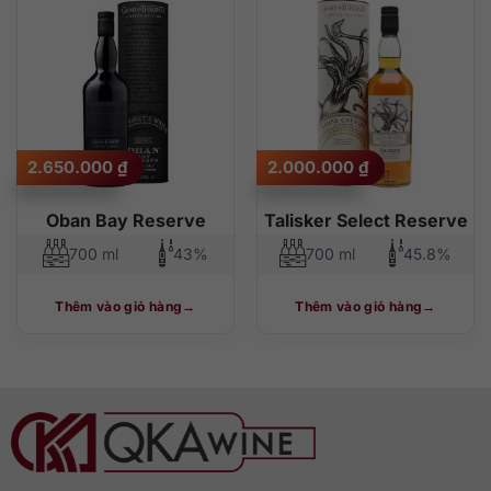
độ phổ biến
thấp đến cao
cao đến thấp
2.650.000
₫
2.000.000
₫
Oban Bay Reserve
Talisker Select Reserve
700 ml
43%
700 ml
45.8%
Thêm vào giỏ hàng
Thêm vào giỏ hàng