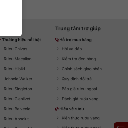
Trung tâm trợ giúp
Thương hiệu nổi bật
Hỗ trợ mua hàng
Rượu Chivas
Hỏi và đáp
Rượu Macallan
Kiểm tra đơn hàng
Rượu Hibiki
Chính sách giao nhận
Johnnie Walker
Quy định đổi trả
Rượu Singleton
Báo giá rượu ngoại
Rượu Glenlivet
Đánh giá rượu vang
Rượu Balvenie
Hiểu về rượu
Kiến thức rượu vang
Rượu Absolut
Kiến thức rượu ngoại