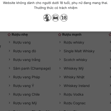
Website không dành cho người dưới 18 tuổi, phụ nữ đang mang thai.
Thưởng thức có trách nhiệm
Danh mục rượu ngoại
Rượu nhẹ
Rượu mạnh
Rượu vang
Rượu whisky
g
Rượu vang đỏ
Single Malt Whisky
Rượu vang trắng
Scotch whisky
Sâm panh (Champage)
Whiskey Mỹ
Rượu vang Pháp
Whisky Nhật
Rượu vang Ý
Whiskey Ireland
Rượu vang Chile
Rượu Vodka
Rượu vang Mỹ
Rượu Cognac