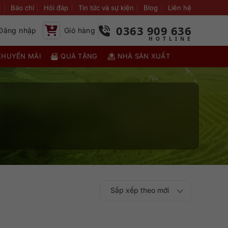
i
Báo chí
Hỏi đáp
Tin tức và sự kiện
Blog
Liên hệ
0363 909 636
Đăng nhập
Giỏ hàng
KHUYẾN MÃI
QUÀ TẶNG
NHÀ SẢN XUẤT
Sắp xếp theo mới
Sắp xếp theo
Sắp xếp theo mức
nhất
Sắp xếp theo giá:
Sắp xếp theo giá: