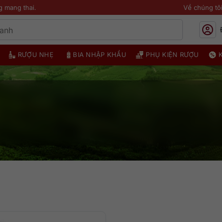
g mang thai.
Về chúng tô
RƯỢU NHẸ
BIA NHẬP KHẨU
PHỤ KIỆN RƯỢU