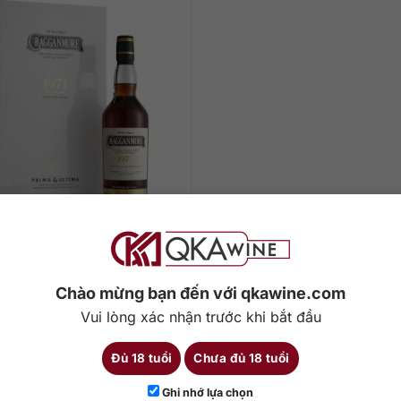
0.000
₫
Cragganmore 1971 – 48,
Prima & Ultima
Chào mừng bạn đến với qkawine.com
Vui lòng xác nhận trước khi bắt đầu
700 ml
43.7%
Đủ 18 tuổi
Chưa đủ 18 tuổi
hêm vào giỏ hàng
Ghi nhớ lựa chọn