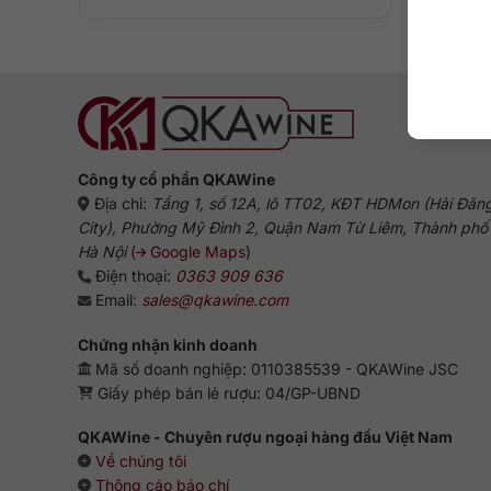
Công ty cổ phần QKAWine
Địa chỉ:
Tầng 1, số 12A, lô TT02, KĐT HDMon (Hải Đăn
City), Phường Mỹ Đình 2, Quận Nam Từ Liêm, Thành phố
Hà Nội
(
Google Maps
)
Điện thoại:
0363 909 636
Email:
sales@qkawine.com
Chứng nhận kinh doanh
Mã số doanh nghiệp: 0110385539 - QKAWine JSC
Giấy phép bán lẻ rượu: 04/GP-UBND
QKAWine - Chuyên rượu ngoại hàng đầu Việt Nam
Về chúng tôi
Thông cáo báo chí