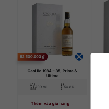
52.500.000
₫
245.00
Caol Ila 1984 – 35, Prima &
Rượu 
Ultima
700 ml
50.8%
Thêm vào giỏ hàng
T