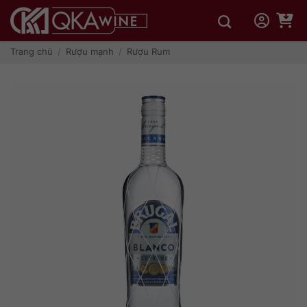
Bỏ
qua
nội
dung
Trang chủ
/
Rượu mạnh
/
Rượu Rum