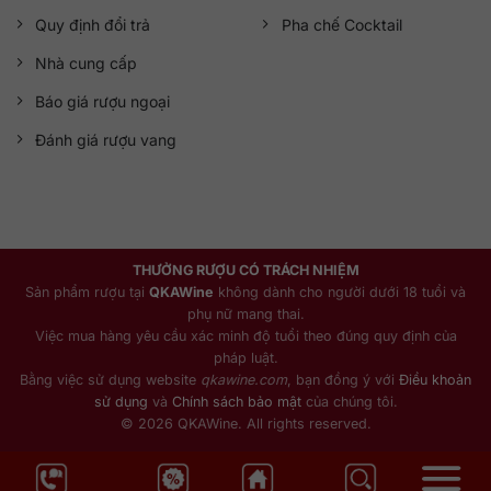
Quy định đổi trả
Pha chế Cocktail
Nhà cung cấp
Báo giá rượu ngoại
Đánh giá rượu vang
THƯỞNG RƯỢU CÓ TRÁCH NHIỆM
Sản phẩm rượu tại
QKAWine
không dành cho người dưới 18 tuổi và
phụ nữ mang thai.
Việc mua hàng yêu cầu xác minh độ tuổi theo đúng quy định của
pháp luật.
Bằng việc sử dụng website
qkawine.com
, bạn đồng ý với
Điều khoản
sử dụng
và
Chính sách bảo mật
của chúng tôi.
© 2026 QKAWine. All rights reserved.