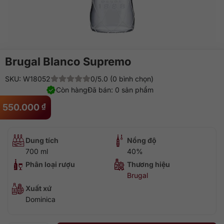
Brugal Blanco Supremo
SKU: W18052
0/5.0 (0 bình chọn)
Còn hàng
Đã bán: 0 sản phẩm
550.000
₫
Dung tích
Nồng độ
700 ml
40%
Phân loại rượu
Thương hiệu
Brugal
Xuất xứ
Dominica