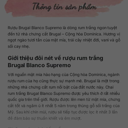
Thông tin sản phẩm
Rượu Brugal Blanco Supremo là dòng rum trắng ngon tuyệt
đến từ nhà chưng cất Brugal – Cộng hòa Dominica. Hương vị
ngọt ngào tươi tắn của mật mía, trái cây nhiệt đới, vani và gỗ
sồi cay nhẹ.
Giới thiệu đôi nét về rượu rum trắng
Brugal Blanco Supremo
Với nguồn mật mía hảo hạng của Cộng hòa Dominica, ngành
rượu rum của họ cũng thực sự mạnh mẽ. Brugal là một trong
những nhà chưng cất rum nổi bật của đất nước này. Chai
rum trắng Brugal Blanco Supremo được yêu thích ở rất nhiều
quốc gia trên thế giới. Rượu được lên men từ mật mía, chưng
cất tốt và ngâm ủ ít nhất 5 năm trong thùng gỗ sồi trắng của
Mỹ. Sau khi chín mùi, rượu sẽ tiếp tục được lọc ít nhất 3 lần
để đảm bảo sự thuần khiết và êm mượt.