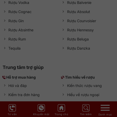
Rượu Vodka
Rượu Balvenie
Rượu Cognac
Rượu Absolut
Rượu Gin
Rượu Courvoisier
Rượu Absinthe
Rượu Hennessy
Rượu Rum
Rượu Beluga
Tequila
Rượu Danzka
Trung tâm trợ giúp
Hỗ trợ mua hàng
Tìm hiểu về rượu
Hỏi và đáp
Kiến thức rượu vang
Kiểm tra đơn hàng
Hiểu về rượu ngoại
Chính sách giao nhận
Rượu Việt Nam
Quy định đổi trả
Pha chế Cocktail
Tư vấn
Khuyến mãi
Trang chủ
Tìm kiếm
Danh mục