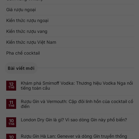
Giá rượu ngoại
Kiến thức rượu ngoại
Kiến thức rượu vang
Kiến thức rượu Việt Nam
Pha chế cocktail
Bài viết mới
Khám phá Smirnoff Vodka: Thương hiệu Vodka Nga nổi
12
tiếng toàn cầu
Th6
Không
có
Rượu Gin và Vermouth: Cặp đôi linh hồn của cocktail cổ
bình
11
luận
điển
Th6
ở
Khám
Không
phá
có
Smirnoff
London Dry Gin là gì? Vì sao dòng Gin này phổ biến?
bình
10
Vodka:
luận
Th6
Thương
ở
Không
hiệu
Rượu
có
Vodka
Gin
bình
Nga
Rượu Gin Hà Lan: Genever và dòng Gin truyền thống
và
luận
10
nổi
ở