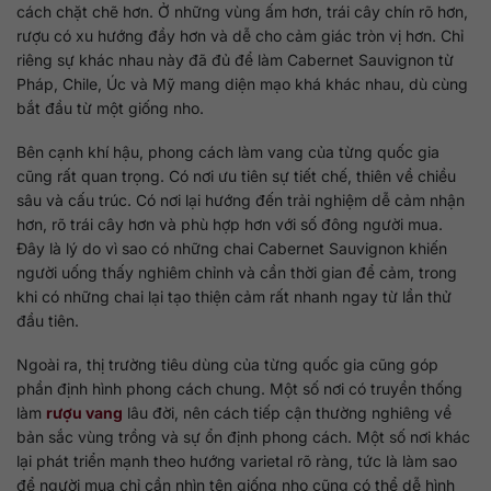
cách chặt chẽ hơn. Ở những vùng ấm hơn, trái cây chín rõ hơn,
rượu có xu hướng đầy hơn và dễ cho cảm giác tròn vị hơn. Chỉ
riêng sự khác nhau này đã đủ để làm Cabernet Sauvignon từ
Pháp, Chile, Úc và Mỹ mang diện mạo khá khác nhau, dù cùng
bắt đầu từ một giống nho.
Bên cạnh khí hậu, phong cách làm vang của từng quốc gia
cũng rất quan trọng. Có nơi ưu tiên sự tiết chế, thiên về chiều
sâu và cấu trúc. Có nơi lại hướng đến trải nghiệm dễ cảm nhận
hơn, rõ trái cây hơn và phù hợp hơn với số đông người mua.
Đây là lý do vì sao có những chai Cabernet Sauvignon khiến
người uống thấy nghiêm chỉnh và cần thời gian để cảm, trong
khi có những chai lại tạo thiện cảm rất nhanh ngay từ lần thử
đầu tiên.
Ngoài ra, thị trường tiêu dùng của từng quốc gia cũng góp
phần định hình phong cách chung. Một số nơi có truyền thống
làm
rượu vang
lâu đời, nên cách tiếp cận thường nghiêng về
bản sắc vùng trồng và sự ổn định phong cách. Một số nơi khác
lại phát triển mạnh theo hướng varietal rõ ràng, tức là làm sao
để người mua chỉ cần nhìn tên giống nho cũng có thể dễ hình