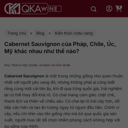
Bỏ
qua
nội
dung
Trang chủ
»
Blog
»
Kiến thức rượu vang
Cabernet Sauvignon của Pháp, Chile, Úc,
Mỹ khác nhau như thế nào?
PHỤ TRÁCH NỘI DUNG:
KHÁNH HUYỀN WINE
Cabernet Sauvignon
là một trong những giống nho quen thuộc
nhất với người yêu vang đỏ, nhưng không phải ai cũng biết
rằng cùng một cái tên ấy, khi đi qua từng quốc gia, trải nghiệm
lại có thể thay đổi khá rõ. Có chai mang cảm giác chặt chẽ,
thanh lịch và thiên về chiều sâu. Có chai lại rõ trái cây hơn, dễ
tiếp cận hơn và tạo ấn tượng ngay từ ngụm đầu tiên. Chính vì
vậy, nếu chỉ nhìn vào tên giống nho mà bỏ qua quốc gia sản
xuất, người mua rất dễ chọn nhầm phong cách không hợp với
gu uống của mình.