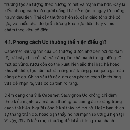
thường tạo ấn tượng theo hướng rõ nét và mạnh mẽ hơn. Đây là
kiểu phong cách mà người uống khá dễ nhận ra ngay từ những
ngụm đầu tiên. Trái cây thường hiện rõ, cảm giác tổng thể có
lực, và nhiều chai để lại ấn tượng khá trực diện thay vì mở
chậm theo kiểu cổ điển.
4.1. Phong cách Úc thường thể hiện điều gì?
Cabernet Sauvignon của Úc thường được nhớ đến bởi độ đậm
rõ, trái cây chín nổi bật và cảm giác khá mạnh trong miệng. Ở
một số vùng, rượu còn có thể xuất hiện sắc thái bạc hà hoặc
khuynh diệp, tạo nên nét rất riêng mà không phải quốc gia nào
cũng dễ có. Chính yếu tố này làm cho phong cách Úc thường
vừa dễ nhận ra, vừa có cá tính rõ ràng.
Điểm đáng chú ý là Cabernet Sauvignon Úc không chỉ đậm
theo kiểu mạnh tay, mà còn thường có cảm giác rõ ràng trong
cách thể hiện. Người uống ít khi thấy nó mơ hồ. Hoặc bạn thích
sự thẳng thắn đó, hoặc bạn thấy nó hơi mạnh so với gu hiện tại.
Vì vậy, đây là kiểu rượu thường để lại ấn tượng khá nhanh.