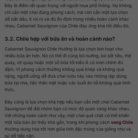
Đây là điểm rất quan trọng với người mua phổ thông. Họ không
chỉ cần một chai đúng phong cách, mà còn cần một lựa chọn
dễ bắt đầu, ít rủi ro và đủ ổn định trong nhiều hoàn cảnh khác
nhau. Cabernet Sauvignon của Chile đáp ứng khá tốt điều đó.
3.2. Chile hợp với bữa ăn và hoàn cảnh nào?
Cabernet Sauvignon Chile thường là lựa chọn linh hoạt cho
nhiều bữa ăn hơn. Nó có thể đi cùng bò nướng, bò sốt tiêu, thịt
quay, vịt quay hoặc một số bữa tối kiểu Á có món chính đủ
đậm. Vì phong cách thường không quá khép và không quá
nặng, người uống dễ đưa chai rượu này vào những dịp dùng
bữa tại nhà, tiệc thân mật hoặc các buổi ăn tối không quá hình
thức.
Đây cũng là lựa chọn khá hợp nếu bạn cần một chai Cabernet
Sauvignon để đãi nhóm bạn có mức độ quen vang khác nhau.
Với những hoàn cảnh như vậy, một chai quá chặt có thể khiến
một nửa bàn ăn thấy khó gần, trong khi phong cách
vang Chile
thường dung hòa tốt hơn giữa tính đặc trưng của giống nho và
sự dễ tiếp cận.