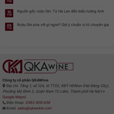
Vermouth:
Th6
tiếng
Không
London
Cặp
toàn
có
Dry
đôi
cầu
bình
Gin
linh
Nguồn gốc rượu Gin: Từ Hà Lan đến biểu tượng Anh
luận
10
là
hồn
ở
gì?
của
Th6
Không
Rượu
Vì
cocktail
có
Gin
sao
cổ
bình
Hà
dòng
điển
Rượu Gin pha với gì ngon? Gợi ý chuẩn vị từ chuyên gia
luận
09
Lan:
Gin
ở
Genever
này
Th6
Không
Nguồn
và
phổ
có
gốc
dòng
biến?
bình
rượu
Gin
luận
Gin:
truyền
ở
Từ
thống
Rượu
Hà
Gin
Lan
pha
đến
với
biểu
gì
tượng
ngon?
Anh
Gợi
ý
chuẩn
vị
từ
chuyên
gia
Công ty cổ phần QKAWine
Địa chỉ:
Tầng 1, số 12A, lô TT02, KĐT HDMon (Hải Đăng City),
Phường Mỹ Đình 2, Quận Nam Từ Liêm, Thành phố Hà Nội
(
Google Maps
)
Điện thoại:
0363 909 636
Email:
sales@qkawine.com