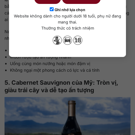
bằng tốt và không quá nặng mùi gỗ sồi. Khi chọn đúng phong
Ghi nhớ lựa chọn
cách, Úc vẫn có thể là một lựa chọn hấp dẫn, nhất là với những
Website không dành cho người dưới 18 tuổi, phụ nữ đang
ai thích vang đỏ rõ cá tính hơn là kiểu mềm và hiền.
mang thai.
Thưởng thức có trách nhiệm
Nói ngắn gọn, Cabernet Sauvignon của Úc thường hợp với
những người:
Thích vang đỏ đậm và rõ nét
Muốn rượu tạo ấn tượng nhanh
Uống cùng món nướng hoặc món đậm vị
Không ngại một phong cách có lực và cá tính
5. Cabernet Sauvignon của Mỹ: Tròn vị,
giàu trái cây và dễ tạo ấn tượng