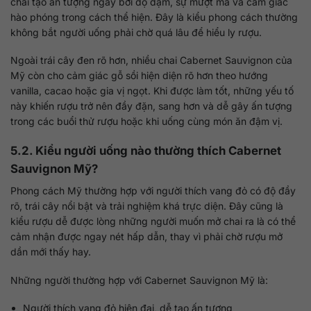
chai tạo ấn tượng ngay bởi độ đậm, sự mượt mà và cảm giác
hào phóng trong cách thể hiện. Đây là kiểu phong cách thường
không bắt người uống phải chờ quá lâu để hiểu ly rượu.
Ngoài trái cây đen rõ hơn, nhiều chai Cabernet Sauvignon của
Mỹ còn cho cảm giác gỗ sồi hiện diện rõ hơn theo hướng
vanilla, cacao hoặc gia vị ngọt. Khi được làm tốt, những yếu tố
này khiến rượu trở nên đầy đặn, sang hơn và dễ gây ấn tượng
trong các buổi thử rượu hoặc khi uống cùng món ăn đậm vị.
5.2. Kiểu người uống nào thường thích Cabernet
Sauvignon Mỹ?
Phong cách Mỹ thường hợp với người thích vang đỏ có độ đầy
rõ, trái cây nổi bật và trải nghiệm khá trực diện. Đây cũng là
kiểu rượu dễ được lòng những người muốn mở chai ra là có thể
cảm nhận được ngay nét hấp dẫn, thay vì phải chờ rượu mở
dần mới thấy hay.
Những người thường hợp với Cabernet Sauvignon Mỹ là:
Người thích vang đỏ hiện đại, dễ tạo ấn tượng