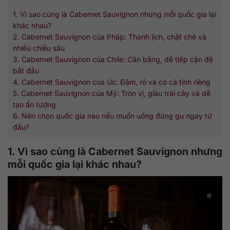
1. Vì sao cùng là Cabernet Sauvignon nhưng mỗi quốc gia lại
khác nhau?
2. Cabernet Sauvignon của Pháp: Thanh lịch, chặt chẽ và
nhiều chiều sâu
3. Cabernet Sauvignon của Chile: Cân bằng, dễ tiếp cận để
bắt đầu
4. Cabernet Sauvignon của Úc: Đậm, rõ và có cá tính riêng
5. Cabernet Sauvignon của Mỹ: Tròn vị, giàu trái cây và dễ
tạo ấn tượng
6. Nên chọn quốc gia nào nếu muốn uống đúng gu ngay từ
đầu?
1. Vì sao cùng là Cabernet Sauvignon nhưng
mỗi quốc gia lại khác nhau?