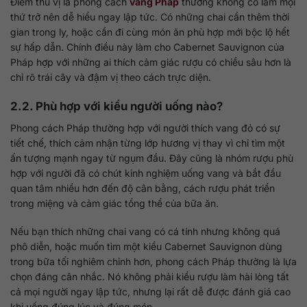
Điểm thú vị là phong cách
vang Pháp
thường không cố làm mọi
thứ trở nên dễ hiểu ngay lập tức. Có những chai cần thêm thời
gian trong ly, hoặc cần đi cùng món ăn phù hợp mới bộc lộ hết
sự hấp dẫn. Chính điều này làm cho Cabernet Sauvignon của
Pháp hợp với những ai thích cảm giác rượu có chiều sâu hơn là
chỉ rõ trái cây và đậm vị theo cách trực diện.
2.2. Phù hợp với kiểu người uống nào?
Phong cách Pháp thường hợp với người thích vang đỏ có sự
tiết chế, thích cảm nhận từng lớp hương vị thay vì chỉ tìm một
ấn tượng mạnh ngay từ ngụm đầu. Đây cũng là nhóm rượu phù
hợp với người đã có chút kinh nghiệm uống vang và bắt đầu
quan tâm nhiều hơn đến độ cân bằng, cách rượu phát triển
trong miệng và cảm giác tổng thể của bữa ăn.
Nếu bạn thích những chai vang có cá tính nhưng không quá
phô diễn, hoặc muốn tìm một kiểu Cabernet Sauvignon dùng
trong bữa tối nghiêm chỉnh hơn, phong cách Pháp thường là lựa
chọn đáng cân nhắc. Nó không phải kiểu rượu làm hài lòng tất
cả mọi người ngay lập tức, nhưng lại rất dễ được đánh giá cao
khi uống đúng lúc và đúng món.