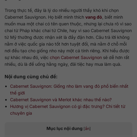
Trong thực tế, đây là lý do nhiều người thấy khó khi chọn
Cabernet Sauvignon. Họ biết mình thích
vang đỏ
, biết mình
muốn mua một chai có tên quen thuộc, nhưng lại chưa rõ vì sao
chai từ Pháp khác chai từ Chile, hay vì sao Cabernet Sauvignon
từ Mỹ thường được nhận xét là đầy đặn hơn. Câu trả lời không
nằm ở việc quốc gia nào tốt hơn tuyệt đối, mà nằm ở chỗ mỗi
nơi đều tạo cho giống nho này một cá tính riêng. Khi hiểu được
sự khác nhau đó, việc
chọn Cabernet Sauvignon
sẽ dễ hơn rất
nhiều, dù là để uống hằng ngày, đãi tiệc hay mua làm quà.
Nội dung cùng chủ đề:
Cabernet Sauvignon: Giống nho làm vang đỏ phổ biến nhất
thế giới
Cabernet Sauvignon và Merlot khác nhau thế nào?
Hương vị Cabernet Sauvignon có gì đặc trưng? Chi tiết từ
chuyên gia
Mục lục nội dung
[
ẩn
]