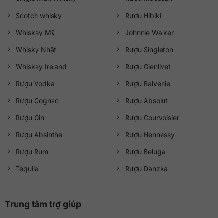
Scotch whisky
Rượu Hibiki
Whiskey Mỹ
Johnnie Walker
Whisky Nhật
Rượu Singleton
Whiskey Ireland
Rượu Glenlivet
Rượu Vodka
Rượu Balvenie
Rượu Cognac
Rượu Absolut
Rượu Gin
Rượu Courvoisier
Rượu Absinthe
Rượu Hennessy
Rượu Rum
Rượu Beluga
Tequila
Rượu Danzka
Trung tâm trợ giúp