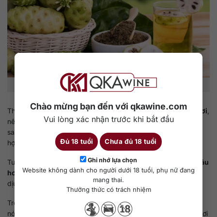
Rượu trái nhàu nên ngâm đủ thời gian để màu và mùi vị ổn định.
Chào mừng bạn đến với qkawine.com
Thời gian ngâm tùy nguyên liệu và tỷ lệ rượu. Với trái
nhàu tươi
,
Vui lòng xác nhận trước khi bắt đầu
nên ngâm
tối thiểu 60 ngày
. Với trái
nhàu khô
, có thể dùng
sau
khoảng 45 ngày
nếu nguyên liệu sạch và tỷ lệ rượu phù
Đủ 18 tuổi
Chưa đủ 18 tuổi
hợp.
Ghi nhớ lựa chọn
Tuy nhiên, thời gian ngon hơn thường là
2 đến 3 tháng hoặc lâu
Website không dành cho người dưới 18 tuổi, phụ nữ đang
hơn
. Rượu ngâm càng đủ thời gian, mùi hăng của nhàu càng
mang thai.
dịu, màu rượu ổn định hơn và vị bớt gắt.
Thưởng thức có trách nhiệm
Trong quá trình ngâm, nên đặt bình ở nơi khô mát, tránh nắng
nóng. Không mở nắp quá thường xuyên vì không khí, bụi và hơi