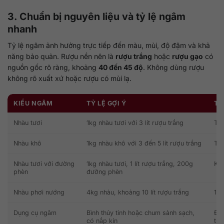
3. Chuẩn bị nguyên liệu và tỷ lệ ngâm
nhanh
Tỷ lệ ngâm ảnh hưởng trực tiếp đến màu, mùi, độ đậm và khả
năng bảo quản. Rượu nền nên là
rượu trắng
hoặc
rượu gạo
có
nguồn gốc rõ ràng, khoảng
40 đến 45 độ
. Không dùng rượu
không rõ xuất xứ hoặc rượu có mùi lạ.
KIỂU NGÂM
TỶ LỆ GỢI Ý
TH
Nhàu tươi
1kg nhàu tươi với 3 lít rượu trắng
Tối
Nhàu khô
1kg nhàu khô với 3 đến 5 lít rượu trắng
Tối
Nhàu tươi với đường
1kg nhàu tươi, 1 lít rượu trắng, 200g
Kho
phèn
đường phèn
Nhàu phơi nướng
4kg nhàu, khoảng 10 lít rượu trắng
1 đ
Dụng cụ ngâm
Bình thủy tinh hoặc chum sành sạch,
Đặt
có nắp kín
trự