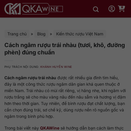
Bỏ
qua
nội
dung
Trang chủ
»
Blog
»
Kiến thức rượu Việt Nam
Cách ngâm rượu trái nhàu (tươi, khô, đường
phèn) đúng chuẩn
PHỤ TRÁCH NỘI DUNG:
KHÁNH HUYỀN WINE
Cách ngâm rượu trái nhàu
được rất nhiều gia đình tìm hiểu,
đây là một công thức rượu ngâm dân gian khá quen thuộc ở
miền Nam. Trái nhàu có mùi rất riêng, vị hăng nhẹ, khi ngâm với
rượu trắng sẽ cho màu vàng nâu đến nâu sẫm và hương vị đậm
hơn theo thời gian. Tuy nhiên, để bình rượu đạt chất lượng, bạn
cần chọn đúng trái, sơ chế kỹ, dùng rượu nền rõ nguồn gốc và
ngâm trong bình phù hợp.
Trong bài viết này
QKAWine
sẽ hướng dẫn bạn cách làm thực