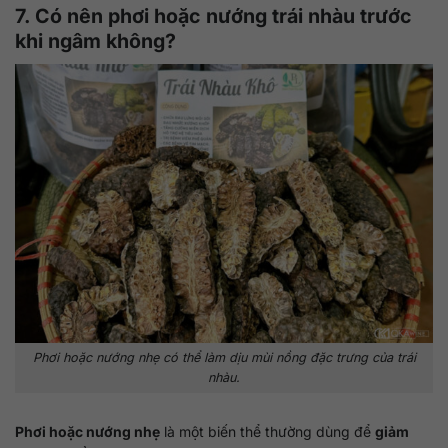
7. Có nên phơi hoặc nướng trái nhàu trước
khi ngâm không?
Phơi hoặc nướng nhẹ có thể làm dịu mùi nồng đặc trưng của trái
nhàu.
Phơi hoặc nướng nhẹ
là một biến thể thường dùng để
giảm