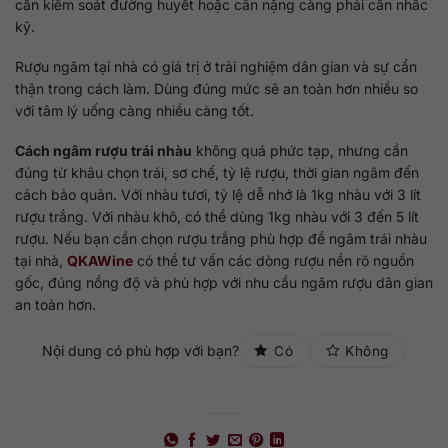
cần kiểm soát đường huyết hoặc cân nặng càng phải cân nhắc
kỹ.
Rượu ngâm tại nhà có giá trị ở trải nghiệm dân gian và sự cẩn
thận trong cách làm. Dùng đúng mức sẽ an toàn hơn nhiều so
với tâm lý uống càng nhiều càng tốt.
Cách ngâm rượu trái nhàu
không quá phức tạp, nhưng cần
đúng từ khâu chọn trái, sơ chế, tỷ lệ rượu, thời gian ngâm đến
cách bảo quản. Với nhàu tươi, tỷ lệ dễ nhớ là 1kg nhàu với 3 lít
rượu trắng. Với nhàu khô, có thể dùng 1kg nhàu với 3 đến 5 lít
rượu. Nếu bạn cần chọn rượu trắng phù hợp để ngâm trái nhàu
tại nhà,
QKAWine
có thể tư vấn các dòng rượu nền rõ nguồn
gốc, đúng nồng độ và phù hợp với nhu cầu ngâm rượu dân gian
an toàn hơn.
Nội dung có phù hợp với bạn?
Có
Không