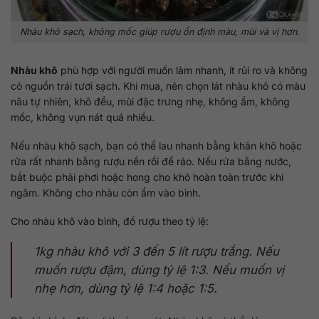
Nhàu khô sạch, không mốc giúp rượu ổn định màu, mùi và vị hơn.
Nhàu khô
phù hợp với người muốn làm nhanh, ít rủi ro và không
có nguồn trái tươi sạch. Khi mua, nên chọn lát nhàu khô có màu
nâu tự nhiên, khô đều, mùi đặc trưng nhẹ, không ẩm, không
mốc, không vụn nát quá nhiều.
Nếu nhàu khô sạch, bạn có thể lau nhanh bằng khăn khô hoặc
rửa rất nhanh bằng rượu nền rồi để ráo. Nếu rửa bằng nước,
bắt buộc phải phơi hoặc hong cho khô hoàn toàn trước khi
ngâm. Không cho nhàu còn ẩm vào bình.
Cho nhàu khô vào bình, đổ rượu theo tỷ lệ:
1kg nhàu khô với 3 đến 5 lít rượu trắng. Nếu
muốn rượu đậm, dùng tỷ lệ 1:3. Nếu muốn vị
nhẹ hơn, dùng tỷ lệ 1:4 hoặc 1:5.