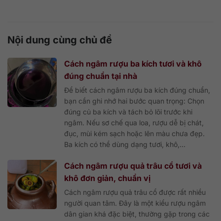
Nội dung cùng chủ đề
Cách ngâm rượu ba kích tươi và khô
đúng chuẩn tại nhà
Để biết cách ngâm rượu ba kích đúng chuẩn,
bạn cần ghi nhớ hai bước quan trọng: Chọn
đúng củ ba kích và tách bỏ lõi trước khi
ngâm. Nếu sơ chế qua loa, rượu dễ bị chát,
đục, mùi kém sạch hoặc lên màu chưa đẹp.
Ba kích có thể dùng dạng tươi, khô,...
Cách ngâm rượu quả trâu cổ tươi và
khô đơn giản, chuẩn vị
Cách ngâm rượu quả trâu cổ được rất nhiều
người quan tâm. Đây là một kiểu rượu ngâm
dân gian khá đặc biệt, thường gặp trong các