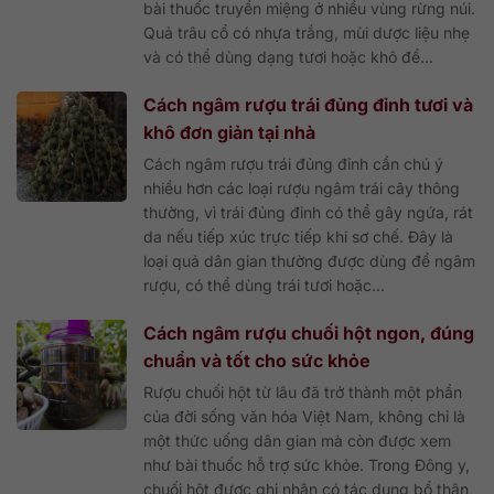
bài thuốc truyền miệng ở nhiều vùng rừng núi.
Quả trâu cổ có nhựa trắng, mùi dược liệu nhẹ
và có thể dùng dạng tươi hoặc khô để...
Cách ngâm rượu trái đủng đỉnh tươi và
khô đơn giản tại nhà
Cách ngâm rượu trái đủng đỉnh cần chú ý
nhiều hơn các loại rượu ngâm trái cây thông
thường, vì trái đủng đỉnh có thể gây ngứa, rát
da nếu tiếp xúc trực tiếp khi sơ chế. Đây là
loại quả dân gian thường được dùng để ngâm
rượu, có thể dùng trái tươi hoặc...
Cách ngâm rượu chuối hột ngon, đúng
chuẩn và tốt cho sức khỏe
Rượu chuối hột từ lâu đã trở thành một phần
của đời sống văn hóa Việt Nam, không chỉ là
một thức uống dân gian mà còn được xem
như bài thuốc hỗ trợ sức khỏe. Trong Đông y,
chuối hột được ghi nhận có tác dụng bổ thận,