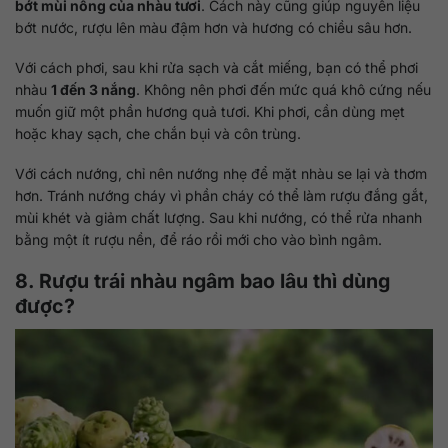
bớt mùi nồng của nhàu tươi
. Cách này cũng giúp nguyên liệu
bớt nước, rượu lên màu đậm hơn và hương có chiều sâu hơn.
Với cách phơi, sau khi rửa sạch và cắt miếng, bạn có thể phơi
nhàu
1 đến 3 nắng
. Không nên phơi đến mức quá khô cứng nếu
muốn giữ một phần hương quả tươi. Khi phơi, cần dùng mẹt
hoặc khay sạch, che chắn bụi và côn trùng.
Với cách nướng, chỉ nên nướng nhẹ để mặt nhàu se lại và thơm
hơn. Tránh nướng cháy vì phần cháy có thể làm rượu đắng gắt,
mùi khét và giảm chất lượng. Sau khi nướng, có thể rửa nhanh
bằng một ít rượu nền, để ráo rồi mới cho vào bình ngâm.
8. Rượu trái nhàu ngâm bao lâu thì dùng
được?