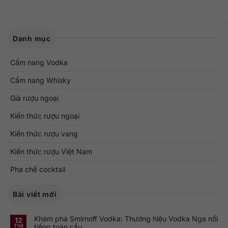
Danh mục
Cẩm nang Vodka
Cẩm nang Whisky
Giá rượu ngoại
Kiến thức rượu ngoại
Kiến thức rượu vang
Kiến thức rượu Việt Nam
Pha chế cocktail
Bài viết mới
Khám phá Smirnoff Vodka: Thương hiệu Vodka Nga nổi
12
tiếng toàn cầu
Th6