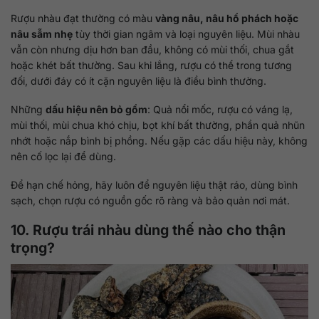
Rượu nhàu đạt thường có màu
vàng nâu, nâu hổ phách hoặc
nâu sẫm nhẹ
tùy thời gian ngâm và loại nguyên liệu. Mùi nhàu
vẫn còn nhưng dịu hơn ban đầu, không có mùi thối, chua gắt
hoặc khét bất thường. Sau khi lắng, rượu có thể trong tương
đối, dưới đáy có ít cặn nguyên liệu là điều bình thường.
Những
dấu hiệu nên bỏ gồm
: Quả nổi mốc, rượu có váng lạ,
mùi thối, mùi chua khó chịu, bọt khí bất thường, phần quả nhũn
nhớt hoặc nắp bình bị phồng. Nếu gặp các dấu hiệu này, không
nên cố lọc lại để dùng.
Để hạn chế hỏng, hãy luôn để nguyên liệu thật ráo, dùng bình
sạch, chọn rượu có nguồn gốc rõ ràng và bảo quản nơi mát.
10. Rượu trái nhàu dùng thế nào cho thận
trọng?