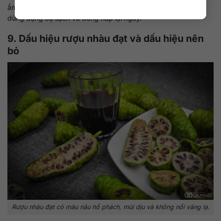
ẩm có thể ảnh hưởng đến thành phẩm. Nếu cần kiểm tra, hãy
dùng dụng cụ sạch và đóng nắp lại ngay.
9. Dấu hiệu rượu nhàu đạt và dấu hiệu nên
bỏ
Rượu nhàu đạt có màu nâu hổ phách, mùi dịu và không nổi váng lạ.