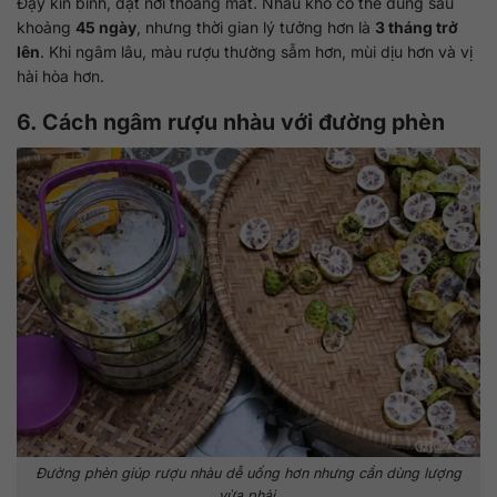
Đậy kín bình, đặt nơi thoáng mát. Nhàu khô có thể dùng sau
khoảng
45 ngày
, nhưng thời gian lý tưởng hơn là
3 tháng trở
lên
. Khi ngâm lâu, màu rượu thường sẫm hơn, mùi dịu hơn và vị
hài hòa hơn.
6. Cách ngâm rượu nhàu với đường phèn
Đường phèn giúp rượu nhàu dễ uống hơn nhưng cần dùng lượng
vừa phải.