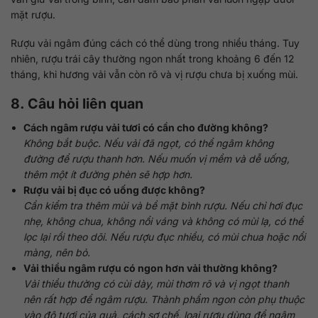
mặt rượu.
Rượu vải ngâm đúng cách có thể dùng trong nhiều tháng. Tuy
nhiên, rượu trái cây thường ngon nhất trong khoảng 6 đến 12
tháng, khi hương vải vẫn còn rõ và vị rượu chưa bị xuống mùi.
8. Câu hỏi liên quan
Cách ngâm rượu vải tươi có cần cho đường không?
Không bắt buộc. Nếu vải đã ngọt, có thể ngâm không
đường để rượu thanh hơn. Nếu muốn vị mềm và dễ uống,
thêm một ít đường phèn sẽ hợp hơn.
Rượu vải bị đục có uống được không?
Cần kiểm tra thêm mùi và bề mặt bình rượu. Nếu chỉ hơi đục
nhẹ, không chua, không nổi váng và không có mùi lạ, có thể
lọc lại rồi theo dõi. Nếu rượu đục nhiều, có mùi chua hoặc nổi
màng, nên bỏ.
Vải thiều ngâm rượu có ngon hơn vải thường không?
Vải thiều thường có cùi dày, mùi thơm rõ và vị ngọt thanh
nên rất hợp để ngâm rượu. Thành phẩm ngon còn phụ thuộc
vào độ tươi của quả, cách sơ chế, loại rượu dùng để ngâm