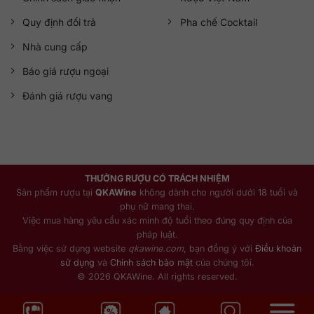
Quy định đổi trả
Pha chế Cocktail
Nhà cung cấp
Báo giá rượu ngoại
Đánh giá rượu vang
THƯỞNG RƯỢU CÓ TRÁCH NHIỆM
Sản phẩm rượu tại
QKAWine
không dành cho người dưới 18 tuổi và
phụ nữ mang thai.
Việc mua hàng yêu cầu xác minh độ tuổi theo đúng quy định của
pháp luật.
Bằng việc sử dụng website
qkawine.com
, bạn đồng ý với
Điều khoản
sử dụng
và
Chính sách bảo mật
của chúng tôi.
© 2026 QKAWine. All rights reserved.