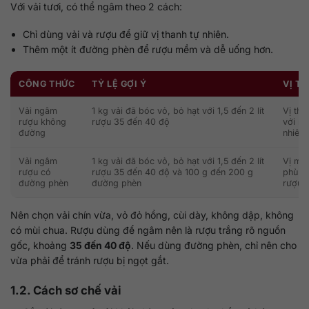
Với vải tươi, có thể ngâm theo 2 cách:
Chỉ dùng vải và rượu để giữ vị thanh tự nhiên.
Thêm một ít đường phèn để rượu mềm và dễ uống hơn.
CÔNG THỨC
TỶ LỆ GỢI Ý
VỊ T
Vải ngâm
1 kg vải đã bóc vỏ, bỏ hạt với 1,5 đến 2 lít
Vị tha
rượu không
rượu 35 đến 40 độ
với ng
đường
nhiên
Vải ngâm
1 kg vải đã bóc vỏ, bỏ hạt với 1,5 đến 2 lít
Vị mề
rượu có
rượu 35 đến 40 độ và 100 g đến 200 g
phù h
đường phèn
đường phèn
rượu 
Nên chọn vải chín vừa, vỏ đỏ hồng, cùi dày, không dập, không
có mùi chua. Rượu dùng để ngâm nên là rượu trắng rõ nguồn
gốc, khoảng
35 đến 40 độ
. Nếu dùng đường phèn, chỉ nên cho
vừa phải để tránh rượu bị ngọt gắt.
1.2. Cách sơ chế vải