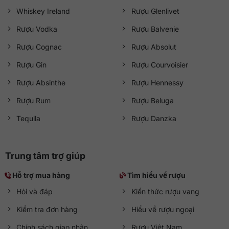
Whiskey Ireland
Rượu Glenlivet
Rượu Vodka
Rượu Balvenie
Rượu Cognac
Rượu Absolut
Rượu Gin
Rượu Courvoisier
Rượu Absinthe
Rượu Hennessy
Rượu Rum
Rượu Beluga
Tequila
Rượu Danzka
Trung tâm trợ giúp
Hỗ trợ mua hàng
Tìm hiểu về rượu
Hỏi và đáp
Kiến thức rượu vang
Kiểm tra đơn hàng
Hiểu về rượu ngoại
Chính sách giao nhận
Rượu Việt Nam