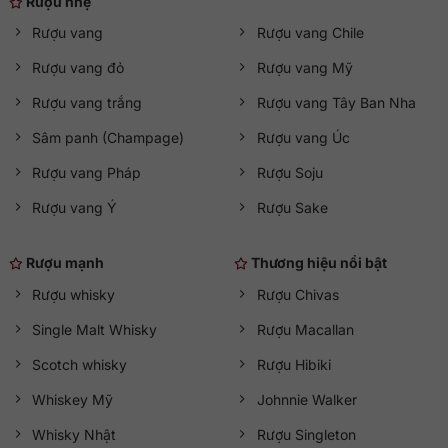
Rượu nhẹ
Rượu vang
Rượu vang Chile
Rượu vang đỏ
Rượu vang Mỹ
Rượu vang trắng
Rượu vang Tây Ban Nha
Sâm panh (Champage)
Rượu vang Úc
Rượu vang Pháp
Rượu Soju
Rượu vang Ý
Rượu Sake
Rượu mạnh
Thương hiệu nổi bật
Rượu whisky
Rượu Chivas
Single Malt Whisky
Rượu Macallan
Scotch whisky
Rượu Hibiki
Whiskey Mỹ
Johnnie Walker
Whisky Nhật
Rượu Singleton