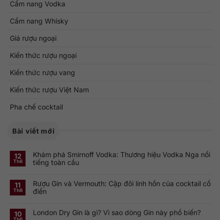
Cẩm nang Vodka
Cẩm nang Whisky
Giá rượu ngoại
Kiến thức rượu ngoại
Kiến thức rượu vang
Kiến thức rượu Việt Nam
Pha chế cocktail
Bài viết mới
Khám phá Smirnoff Vodka: Thương hiệu Vodka Nga nổi
12
tiếng toàn cầu
Th6
Không
có
Rượu Gin và Vermouth: Cặp đôi linh hồn của cocktail cổ
bình
11
luận
điển
Th6
ở
Khám
Không
phá
có
Smirnoff
London Dry Gin là gì? Vì sao dòng Gin này phổ biến?
bình
10
Vodka:
luận
Th6
Thương