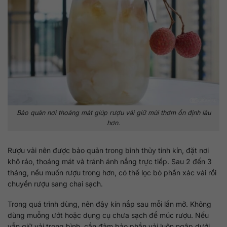
Bảo quản nơi thoáng mát giúp rượu vải giữ mùi thơm ổn định lâu
hơn.
Rượu vải nên được bảo quản trong bình thủy tinh kín, đặt nơi
khô ráo, thoáng mát và tránh ánh nắng trực tiếp. Sau 2 đến 3
tháng, nếu muốn rượu trong hơn, có thể lọc bỏ phần xác vải rồi
chuyển rượu sang chai sạch.
Trong quá trình dùng, nên đậy kín nắp sau mỗi lần mở. Không
dùng muỗng ướt hoặc dụng cụ chưa sạch để múc rượu. Nếu
vẫn giữ vải trong bình, cần đảm bảo phần vải luôn ngập dưới