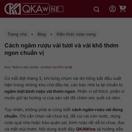
Bỏ
qua
nội
dung
Trang chủ
»
Blog
»
Kiến thức rượu vang
Cách ngâm rượu vải tươi và vải khô thơm
ngon chuẩn vị
PHỤ TRÁCH NỘI DUNG:
KHÁNH HUYỀN WINE
Cứ mỗi đợt tháng 5, khi từng chùm vải đỏ hồng bắt đầu xuất
hiện trong những khu chợ đầu hè, các bác nhà ta lại chuẩn bị
ngâm một bình rượu vải thơm ngon
. Phần vì sở thích, phần vì
muốn giữ lại hương vị của sản vật đã chăm sóc suốt cả năm.
Tuy nhiên, không phải ai cũng biết
cách ngâm rượu vải đúng
chuẩn
. Chỉ cần chọn vải chưa kỹ, để cùi vải còn nước, dùng
rượu quá nhẹ hoặc bảo quản sai, bình rượu rất dễ bị chua, đục
và mất mùi thơm. Nội dung dưới đây
QKAWine
sẽ hướng dẫn