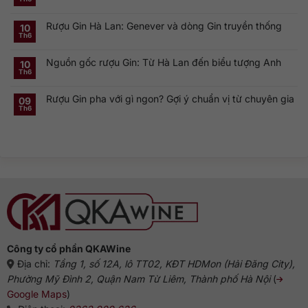
ở
Không
hiệu
Rượu
có
Vodka
Gin
bình
Nga
Rượu Gin Hà Lan: Genever và dòng Gin truyền thống
và
luận
10
nổi
ở
Vermouth:
Th6
tiếng
Không
London
Cặp
toàn
có
Dry
đôi
cầu
bình
Gin
linh
Nguồn gốc rượu Gin: Từ Hà Lan đến biểu tượng Anh
luận
10
là
hồn
ở
gì?
của
Th6
Không
Rượu
Vì
cocktail
có
Gin
sao
cổ
bình
Hà
dòng
điển
Rượu Gin pha với gì ngon? Gợi ý chuẩn vị từ chuyên gia
luận
09
Lan:
Gin
ở
Genever
này
Th6
Không
Nguồn
và
phổ
có
gốc
dòng
biến?
bình
rượu
Gin
luận
Gin:
truyền
ở
Từ
thống
Rượu
Hà
Gin
Lan
pha
đến
với
biểu
gì
tượng
ngon?
Anh
Gợi
ý
chuẩn
vị
từ
chuyên
gia
Công ty cổ phần QKAWine
Địa chỉ:
Tầng 1, số 12A, lô TT02, KĐT HDMon (Hải Đăng City),
Phường Mỹ Đình 2, Quận Nam Từ Liêm, Thành phố Hà Nội
(
Google Maps
)