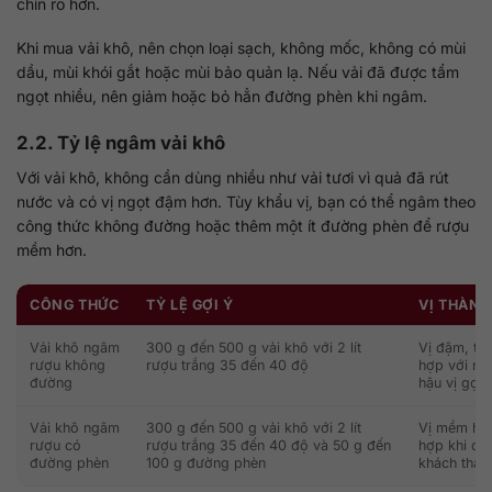
chín rõ hơn.
Khi mua vải khô, nên chọn loại sạch, không mốc, không có mùi
dầu, mùi khói gắt hoặc mùi bảo quản lạ. Nếu vải đã được tẩm
ngọt nhiều, nên giảm hoặc bỏ hẳn đường phèn khi ngâm.
2.2. Tỷ lệ ngâm vải khô
Với vải khô, không cần dùng nhiều như vải tươi vì quả đã rút
nước và có vị ngọt đậm hơn. Tùy khẩu vị, bạn có thể ngâm theo
công thức không đường hoặc thêm một ít đường phèn để rượu
mềm hơn.
CÔNG THỨC
TỶ LỆ GỢI Ý
VỊ THÀN
Vải khô ngâm
300 g đến 500 g vải khô với 2 lít
Vị đậm, thơ
rượu không
rượu trắng 35 đến 40 độ
hợp với ngư
đường
hậu vị gọn
Vải khô ngâm
300 g đến 500 g vải khô với 2 lít
Vị mềm hơn
rượu có
rượu trắng 35 đến 40 độ và 50 g đến
hợp khi dù
đường phèn
100 g đường phèn
khách thân