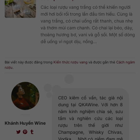
Các loại rượu vang trắng có thể khiến người
mới hơi bối rối trong lần đầu tìm hiểu. Cùng là
vang trắng, có chai uống rất thanh, chua nhẹ
và thơm mùi cam chanh. Có chai lại béo, dày,
thoảng hương bơ, vani và gỗ sồi. Một số dòng
dễ uống vì ngọt dịu, nồng...
Bài viết này được đăng trong
Kiến thức rượu vang
và được gắn thẻ
Cách ngâm
rượu
.
CEO kiêm cố vấn, tác giả nội
dung tại QKAWine. Với hơn 8
năm kinh nghiệm chia sẻ, sưu
tầm và nghiên cứu các loại
Khánh Huyền Wine
rượu trên thế giới như
Champagne, Whisky Chivas,
Vodka,... Nhờ có niềm đam mê