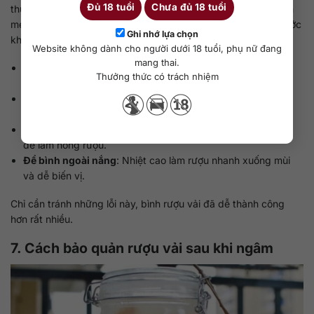
Đủ 18 tuổi
Chưa đủ 18 tuổi
thừa nhỏ cũng có thể khiến rượu bị đục, chua hoặc có mùi lên
men. Vì vậy, sau khi bóc vỏ và bỏ hạt, nên để vải thật ráo trước
Ghi nhớ lựa chọn
khi ngâm. Một số lỗi khác cũng cần tránh:
Website không dành cho người dưới 18 tuổi, phụ nữ đang
mang thai.
Dùng rượu quá nhẹ
: Rượu dưới 30 độ khó giữ ổn định khi
Thưởng thức có trách nhiệm
ngâm với trái cây tươi.
Cho quá nhiều đường
: Đường giúp rượu mềm hơn, nhưng
nhiều quá sẽ làm vị ngọt gắt.
Bình ngâm chưa sạch
: Bình còn nước, dầu mỡ hoặc mùi lạ
dễ làm hỏng rượu.
Để bình ngoài nắng
: Nhiệt cao làm rượu nhanh xuống mùi
và dễ biến vị.
Chỉ cần tránh những lỗi này, bình rượu vải đã dễ thành công
hơn rất nhiều.
7. Cách bảo quản rượu vải sau khi ngâm