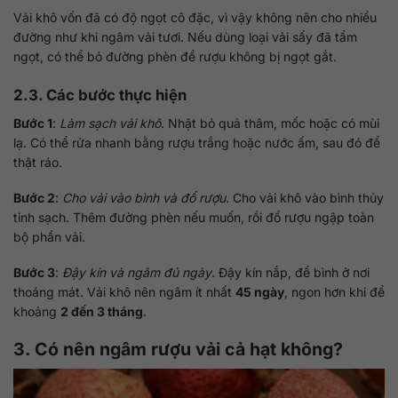
Vải khô vốn đã có độ ngọt cô đặc, vì vậy không nên cho nhiều
đường như khi ngâm vải tươi. Nếu dùng loại vải sấy đã tẩm
ngọt, có thể bỏ đường phèn để rượu không bị ngọt gắt.
2.3. Các bước thực hiện
Bước 1
:
Làm sạch vải khô
. Nhặt bỏ quả thâm, mốc hoặc có mùi
lạ. Có thể rửa nhanh bằng rượu trắng hoặc nước ấm, sau đó để
thật ráo.
Bước 2
:
Cho vải vào bình và đổ rượu
. Cho vải khô vào bình thủy
tinh sạch. Thêm đường phèn nếu muốn, rồi đổ rượu ngập toàn
bộ phần vải.
Bước 3
:
Đậy kín và ngâm đủ ngày
. Đậy kín nắp, để bình ở nơi
thoáng mát. Vải khô nên ngâm ít nhất
45 ngày
, ngon hơn khi để
khoảng
2 đến 3 tháng
.
3. Có nên ngâm rượu vải cả hạt không?