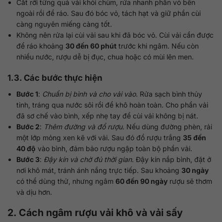
Cắt rời từng quả vải khỏi chùm, rửa nhanh phần vỏ bên
ngoài rồi để ráo. Sau đó bóc vỏ, tách hạt và giữ phần cùi
càng nguyên miếng càng tốt.
Không nên rửa lại cùi vải sau khi đã bóc vỏ. Cùi vải cần được
để ráo khoảng
30 đến 60 phút
trước khi ngâm. Nếu còn
nhiều nước, rượu dễ bị đục, chua hoặc có mùi lên men.
1.3. Các bước thực hiện
Bước 1
:
Chuẩn bị bình và cho vải vào
. Rửa sạch bình thủy
tinh, tráng qua nước sôi rồi để khô hoàn toàn. Cho phần vải
đã sơ chế vào bình, xếp nhẹ tay để cùi vải không bị nát.
Bước 2
:
Thêm đường và đổ rượu
. Nếu dùng đường phèn, rải
một lớp mỏng xen kẽ với vải. Sau đó đổ rượu trắng
35 đến
40 độ
vào bình, đảm bảo rượu ngập toàn bộ phần vải.
Bước 3
:
Đậy kín và chờ đủ thời gian
. Đậy kín nắp bình, đặt ở
nơi khô mát, tránh ánh nắng trực tiếp. Sau khoảng
30 ngày
có thể dùng thử, nhưng ngâm
60 đến 90 ngày
rượu sẽ thơm
và dịu hơn.
2. Cách ngâm rượu vải khô và vải sấy