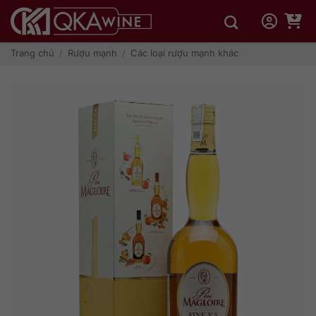
Bỏ
qua
nội
dung
Trang chủ
/
Rượu mạnh
/
Các loại rượu mạnh khác