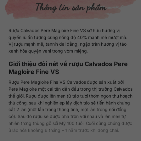
Thông tin sản phẩm
Rượu Calvados Pere Magloire Fine VS sở hữu hương vị
quyến rũ ấn tượng cùng nồng độ 40% mạnh mẽ mượt mà.
Vị rượu mạnh mẽ, tannin dai dẳng, ngập tràn hương vị táo
xanh hòa quyện vani trong vòm miệng.
Giới thiệu đôi nét về rượu Calvados Pere
Magloire Fine VS
Rượu Pere Magloire Fine VS Calvados được sản xuất bởi
Pere Magloire một cái tên dẫn đầu trong thị trường Calvados
thế giới. Rượu được lên men từ táo tươi thơm ngon thu hoạch
thủ công, sau khi nghiền ép lấy dịch táo sẽ tiến hành chưng
cất 2 lần (một lần trong thùng tĩnh, một lần trong nồi đồng
cổ). Sau đó rượu sẽ được pha trộn với nhau và lên men tự
nhiên trong thùng gỗ sồi Mỹ 100 tuổi. Cuối cùng chúng được
ủ lão hóa khoảng 6 tháng – 1 năm trước khi đóng chai.