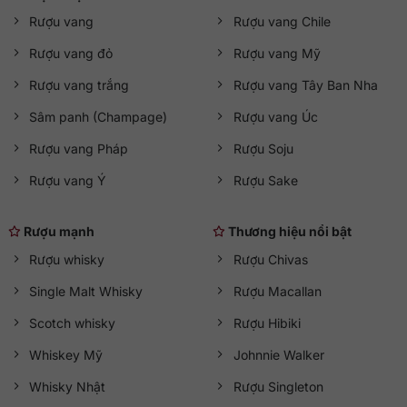
Rượu vang
Rượu vang Chile
Rượu vang đỏ
Rượu vang Mỹ
Rượu vang trắng
Rượu vang Tây Ban Nha
Sâm panh (Champage)
Rượu vang Úc
Rượu vang Pháp
Rượu Soju
Rượu vang Ý
Rượu Sake
Rượu mạnh
Thương hiệu nổi bật
Rượu whisky
Rượu Chivas
Single Malt Whisky
Rượu Macallan
Scotch whisky
Rượu Hibiki
Whiskey Mỹ
Johnnie Walker
Whisky Nhật
Rượu Singleton