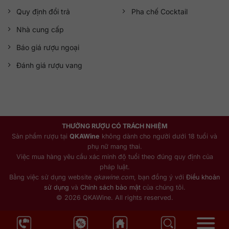
Quy định đổi trả
Pha chế Cocktail
Nhà cung cấp
Báo giá rượu ngoại
Đánh giá rượu vang
THƯỞNG RƯỢU CÓ TRÁCH NHIỆM
Sản phẩm rượu tại
QKAWine
không dành cho người dưới 18 tuổi và
phụ nữ mang thai.
Việc mua hàng yêu cầu xác minh độ tuổi theo đúng quy định của
pháp luật.
Bằng việc sử dụng website
qkawine.com
, bạn đồng ý với
Điều khoản
sử dụng
và
Chính sách bảo mật
của chúng tôi.
© 2026 QKAWine. All rights reserved.