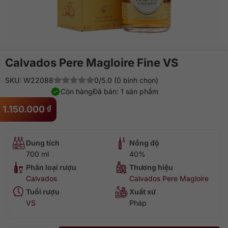
Calvados Pere Magloire Fine VS
SKU: W22088
0/5.0 (0 bình chọn)
Còn hàng
Đã bán: 1 sản phẩm
1.150.000
₫
Dung tích
Nồng độ
700 ml
40%
Phân loại rượu
Thương hiệu
Calvados
Calvados Pere Magloire
Tuổi rượu
Xuất xứ
VS
Pháp