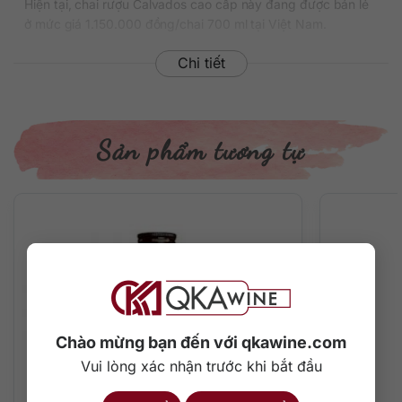
Hiện tại, chai rượu Calvados cao cấp này đang được bán lẻ
ở mức giá 1.150.000 đồng/chai 700 ml tại Việt Nam.
Thông tin chi tiết về rượu
Chi tiết
Xuất xứ: Pháp
Thương hiệu: Calvados Pere Magloire
Vùng sản xuất: Normandy
Sản phẩm tương tự
Phân loại: Calvados
Nồng độ: 40%
Dung tích: 700 ml
Tuổi rượu: VS
Màu sắc: Màu vàng tươi rực rỡ
Cách thưởng thức: Uống nguyên chất, thêm đá viên, pha
chế cocktail
Mô tả hương vị rượu
– Hương thơm: Ngập tràn mùi táo tươi, nước ép táo và cider
Chào mừng bạn đến với qkawine.com
từ táo trên mũi.
Vui lòng xác nhận trước khi bắt đầu
– Hương vị: Hương vị táo xanh càng tập trung mạnh mẽ hơn