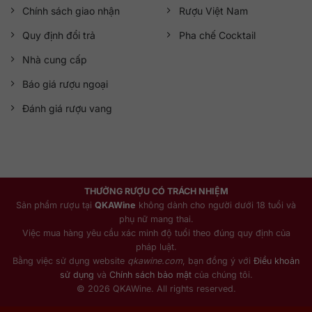
Chính sách giao nhận
Rượu Việt Nam
Quy định đổi trả
Pha chế Cocktail
Nhà cung cấp
Báo giá rượu ngoại
Đánh giá rượu vang
THƯỞNG RƯỢU CÓ TRÁCH NHIỆM
Sản phẩm rượu tại
QKAWine
không dành cho người dưới 18 tuổi và
phụ nữ mang thai.
Việc mua hàng yêu cầu xác minh độ tuổi theo đúng quy định của
pháp luật.
Bằng việc sử dụng website
qkawine.com
, bạn đồng ý với
Điều khoản
sử dụng
và
Chính sách bảo mật
của chúng tôi.
© 2026 QKAWine. All rights reserved.