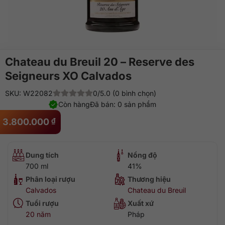
Chateau du Breuil 20 – Reserve des
Seigneurs XO Calvados
SKU: W22082
0/5.0 (0 bình chọn)
Còn hàng
Đã bán: 0 sản phẩm
3.800.000
₫
Dung tích
Nồng độ
700 ml
41%
Phân loại rượu
Thương hiệu
Calvados
Chateau du Breuil
Tuổi rượu
Xuất xứ
20 năm
Pháp