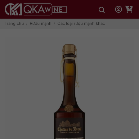
Bỏ
qua
nội
dung
Trang chủ
/
Rượu mạnh
/
Các loại rượu mạnh khác