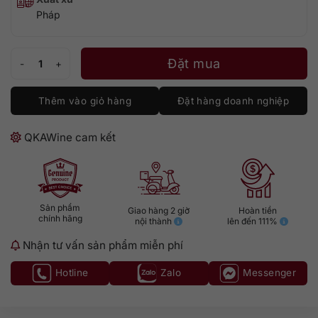
Pháp
Chateau Laubade Bas Armagnac 1978 số lượng
Đặt mua
Thêm vào giỏ hàng
Đặt hàng doanh nghiệp
QKAWine cam kết
Sản phẩm
Giao hàng 2 giờ
Hoàn tiền
chính hãng
nội thành
lên đến 111%
Nhận tư vấn sản phẩm miễn phí
Hotline
Zalo
Messenger