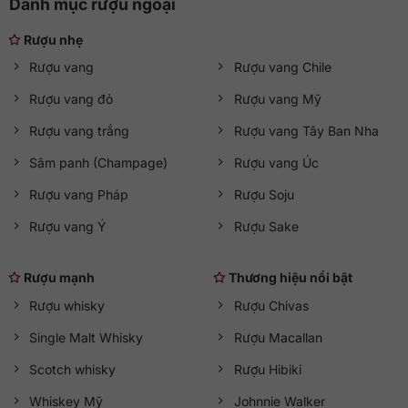
Danh mục rượu ngoại
Rượu nhẹ
Rượu vang
Rượu vang Chile
Rượu vang đỏ
Rượu vang Mỹ
Rượu vang trắng
Rượu vang Tây Ban Nha
Sâm panh (Champage)
Rượu vang Úc
Rượu vang Pháp
Rượu Soju
Rượu vang Ý
Rượu Sake
Rượu mạnh
Thương hiệu nổi bật
Rượu whisky
Rượu Chivas
Single Malt Whisky
Rượu Macallan
Scotch whisky
Rượu Hibiki
Whiskey Mỹ
Johnnie Walker