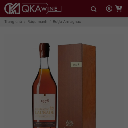
Bỏ
qua
nội
dung
Trang chủ
/
Rượu mạnh
/
Rượu Armagnac