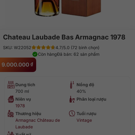
Chateau Laubade Bas Armagnac 1978
SKU: W22052
4.7/5.0 (72 bình chọn)
Còn hàng
Đã bán: 62 sản phẩm
9.000.000
₫
Dung tích
Nồng độ
700 ml
40%
Niên vụ
Phân loại rượu
1978
Thương hiệu
Tuổi rượu
Armagnac Château de
Vintage
Laubade
Xuất xứ