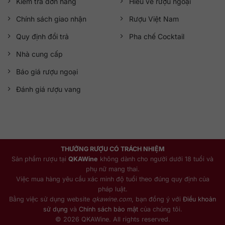
Kiểm tra đơn hàng
Hiểu về rượu ngoại
Chính sách giao nhận
Rượu Việt Nam
Quy định đổi trả
Pha chế Cocktail
Nhà cung cấp
Báo giá rượu ngoại
Đánh giá rượu vang
THƯỞNG RƯỢU CÓ TRÁCH NHIỆM
Sản phẩm rượu tại
QKAWine
không dành cho người dưới 18 tuổi và
phụ nữ mang thai.
Việc mua hàng yêu cầu xác minh độ tuổi theo đúng quy định của
pháp luật.
Bằng việc sử dụng website
qkawine.com
, bạn đồng ý với
Điều khoản
sử dụng
và
Chính sách bảo mật
của chúng tôi.
© 2026 QKAWine. All rights reserved.