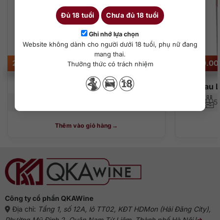
Đủ 18 tuổi
Chưa đủ 18 tuổi
Ghi nhớ lựa chọn
Website không dành cho người dưới 18 tuổi, phụ nữ đang
mang thai.
25.000.000
₫
50.000.0
Thưởng thức có trách nhiệm
Armagnac Laubade 1954 – Bot.2008
Chateau 
700 ml
40%
5
Thêm vào giỏ hàng
Công ty cổ phần QKAWine
Địa chỉ:
Tầng 1, số 12A, lô TT02, KĐT HDMon (Hải Đăng City),
Phường Mỹ Đình 2, Quận Nam Từ Liêm, Thành phố Hà Nội
(