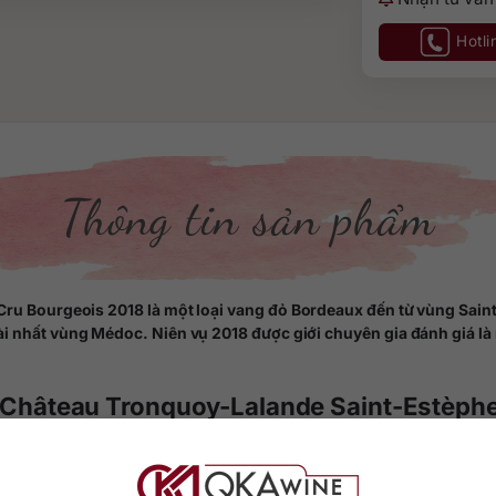
Hotli
Thông tin sản phẩm
 Bourgeois 2018 là một loại vang đỏ Bordeaux đến từ vùng Saint
dài nhất vùng Médoc. Niên vụ 2018 được giới chuyên gia đánh giá l
đỏ Château Tronquoy-Lalande Saint-Estèph
lạc ngay trung tâm vùng Saint-Estèphe với 30 hecta vườn nho. Từ năm
ose — một Grand Cru Classé danh tiếng của Saint-Estèphe. Sự kế th
n vụ.