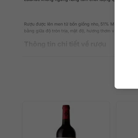
Rượu được lên men từ bốn giống nho, 51% Merlot, 44% Ca
bằng giữa độ tròn trịa, mật độ, hương thơm và độ dài hậu
Thông tin chi tiết về rượu
. Xuất xứ: Pháp
• Vùng làm vang: Saint-Estèphe, Bordeaux
• Thương hiệu: Château Tronquoy-Lalande
• Phân loại rượu: Rượu vang đỏ
• Phân hạng: Cru Bourgeois
• Giống nho: Merlot 51%, Cabernet Sauvignon 44%, Pet
• Nồng độ: 14.7%
• Dung tích: 750 ml
• Niên vụ: 2018
Mô tả hương vị rượu
Rượu có màu đỏ garnet đậm sâu, ánh tím. Trên mũi, Tronq