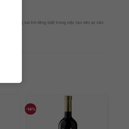
nho đóng vai trò riêng biệt trong việc tạo nên sự cân
-14%
nối là nốt cà phê, gia vị, lá thuốc lá và thoáng menthol