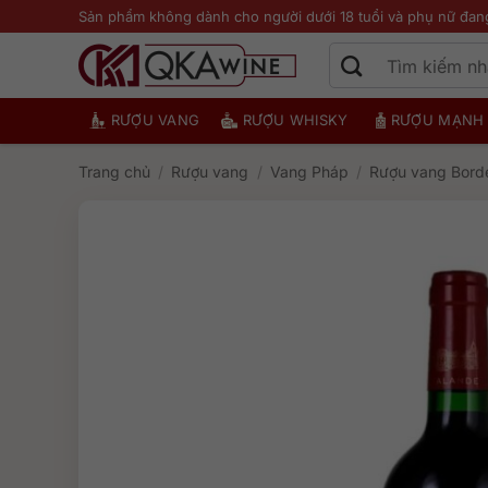
Bỏ
Sản phẩm không dành cho người dưới 18 tuổi và phụ nữ đan
qua
nội
dung
RƯỢU VANG
RƯỢU WHISKY
RƯỢU MẠNH
Trang chủ
/
Rượu vang
/
Vang Pháp
/
Rượu vang Bord