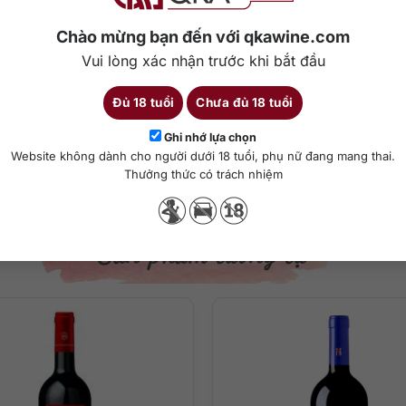
Chào mừng bạn đến với qkawine.com
Vui lòng xác nhận trước khi bắt đầu
bernet Sauvignon, 3% Petit Verdot và 2% Cabernet Franc, mỗi giống 
 vị.
Đủ 18 tuổi
Chưa đủ 18 tuổi
Ghi nhớ lựa chọn
Website không dành cho người dưới 18 tuổi, phụ nữ đang mang thai.
Chi tiết
Thưởng thức có trách nhiệm
Sản phẩm tương tự
it Verdot 3%, Cabernet Franc 2%
uoy-Lalande mở ra với hương nho đen, anh đào chín và mận ngọt, tiếp 