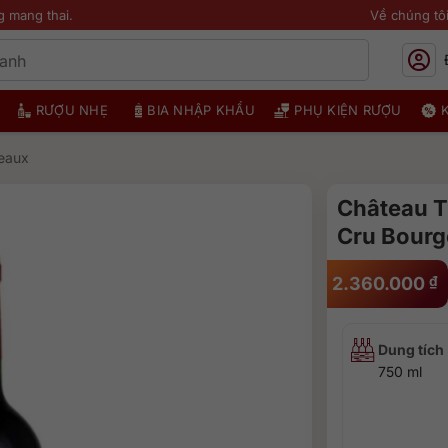
g mang thai.
Về chúng tô
RƯỢU NHẸ
BIA NHẬP KHẨU
PHỤ KIỆN RƯỢU
eaux
Château T
Cru Bourg
2.360.000
₫
Dung tích
750 ml