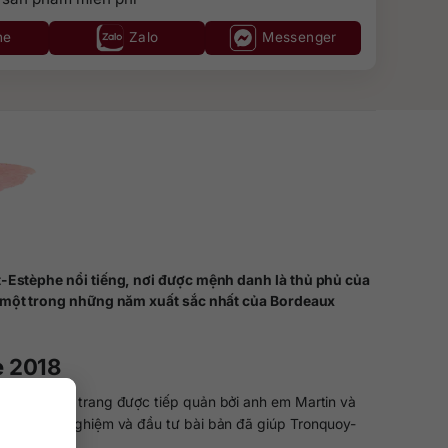
ne
Zalo
Messenger
-Estèphe nổi tiếng, nơi được mệnh danh là thủ phủ của
à một trong những năm xuất sắc nhất của Bordeaux
e 2018
 2006, điền trang được tiếp quản bởi anh em Martin và
ừa về kinh nghiệm và đầu tư bài bản đã giúp Tronquoy-