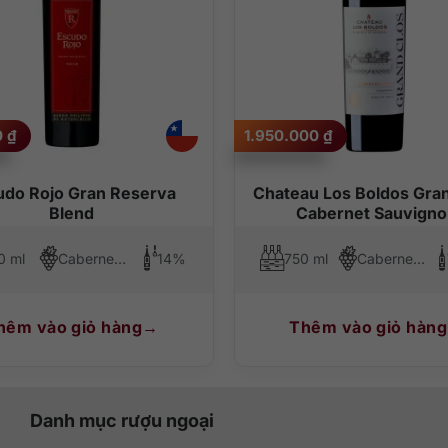
ợc mài giũa tinh tế, vị trái cây đậm đà với độ mặn khoáng nhẹ ở cuố
m hoặc các món thịt đỏ phủ sốt đậm.
0
₫
1.950.000
₫
udo Rojo Gran Reserva
Chateau Los Boldos Gra
Blend
Cabernet Sauvign
0 ml
Cabernet Sauvignon, Carmenere, Cabernet Franc
14%
750 ml
Cabernet Sauvignon
hêm vào giỏ hàng
Thêm vào giỏ hàng
Danh mục rượu ngoại