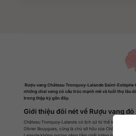
Rượu vang Château Tronquoy-Lalande Saint-Estèphe Cru
những chai vang có cấu trúc mạnh mẽ và tuổi thọ lâu 
trong thập kỷ gần đây.
Giới thiệu đôi nét về Rượu vang 
Château Tronquoy-Lalande có lịch sử từ thế kỷ 18, tọa 
Olivier Bouygues, cũng là chủ sở hữu của Château Montr
Lalande không ngừng nâng tầm chất lượng qua từng niê