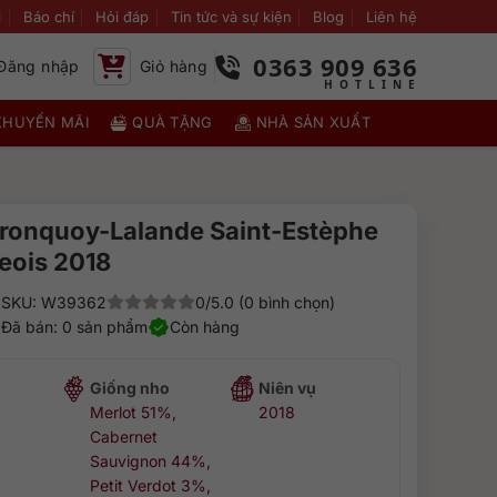
i
Báo chí
Hỏi đáp
Tin tức và sự kiện
Blog
Liên hệ
0363 909 636
Đăng nhập
Giỏ hàng
KHUYẾN MÃI
QUÀ TẶNG
NHÀ SẢN XUẤT
ronquoy-Lalande Saint-Estèphe
eois 2018
SKU: W39362
0/5.0 (0 bình chọn)
Đã bán: 0 sản phẩm
Còn hàng
Giống nho
Niên vụ
Merlot 51%,
2018
Cabernet
Sauvignon 44%,
Petit Verdot 3%,