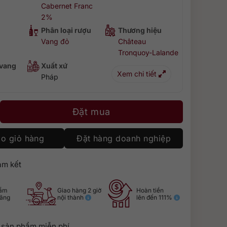
Cabernet Franc
2%
Phân loại rượu
Thương hiệu
Vang đỏ
Château
Tronquoy-Lalande
 vang
Xuất xứ
Xem chi tiết
Pháp
y-Lalande Saint-Estèphe Cru Bourgeois 2018 số lượng
Đặt mua
o giỏ hàng
Đặt hàng doanh nghiệp
m kết
hẩm
Giao hàng 2 giờ
Hoàn tiền
hãng
nội thành
lên đến 111%
 sản phẩm miễn phí