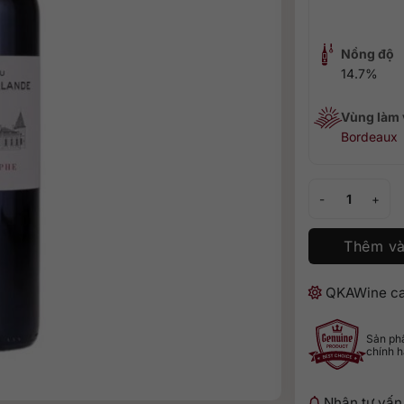
Nồng độ
14.7%
Vùng làm
Bordeaux
Château Tronquo
Thêm và
QKAWine ca
Sản p
chính 
Nhận tư vấn