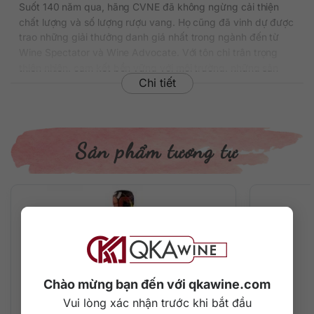
Suốt 140 năm qua, hãng CVNE đã không ngừng cải thiện
chất lượng và số lượng rượu vang. Họ cũng đã vinh dự được
trao những giải thưởng danh giá nhất trong ngành đến từ
Wine Spectator và Wine Advocate. Với tôn chỉ trân trọng
thiên nhiên, cam kết bền vững với môi trường, những sản
Chi tiết
phẩm của CVNE thực sự chinh phục người tiêu dùng. Hiện
tại với 7 nhà máy lớn ở những vùng trọng điểm của Tây Ban
nha, CVNE đã làm nên sản lượng đáng kinh ngạc cho quốc
gia.
Sản phẩm tương tự
Tìm hiểu quy trình sản xuất vang trắng
Tây Ban Nha Cune Rioja Blanco
Những cây nho Viura hơn 40 năm tuổi ở Torremotalvo (thuộc
sở hữu của CUNE) và một số vườn nho lân cận ở Rioja Alta
và Rioja Alavesa được tuyển chọn để làm nên chai vang
trắng Cune Rioja Blanco trứ danh. Sau khi thu hoạch nho sẽ
được ngâm lạnh nguyên vỏ, sau đó được lên men trong
thùng thép không gỉ ở điều kiện nhiệt độ lý tưởng. Sau quá
Chào mừng bạn đến với qkawine.com
trình ngâm ủ hoàn tất, rượu sẽ đượclọc cặn tự nhiên, đem đi
Vui lòng xác nhận trước khi bắt đầu
đóng chai, để ổn định hương vị một thời gian rồi tung ra thị