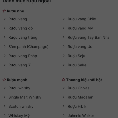
Danh mục rượu ngoại
Rượu nhẹ
Rượu vang
Rượu vang Chile
Rượu vang đỏ
Rượu vang Mỹ
Rượu vang trắng
Rượu vang Tây Ban Nha
Sâm panh (Champage)
Rượu vang Úc
Rượu vang Pháp
Rượu Soju
Rượu vang Ý
Rượu Sake
Rượu mạnh
Thương hiệu nổi bật
Rượu whisky
Rượu Chivas
Single Malt Whisky
Rượu Macallan
Scotch whisky
Rượu Hibiki
Whiskey Mỹ
Johnnie Walker