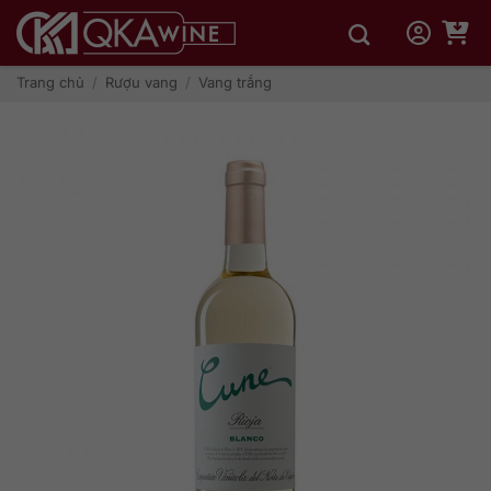
Bỏ
qua
nội
dung
Trang chủ
/
Rượu vang
/
Vang trắng