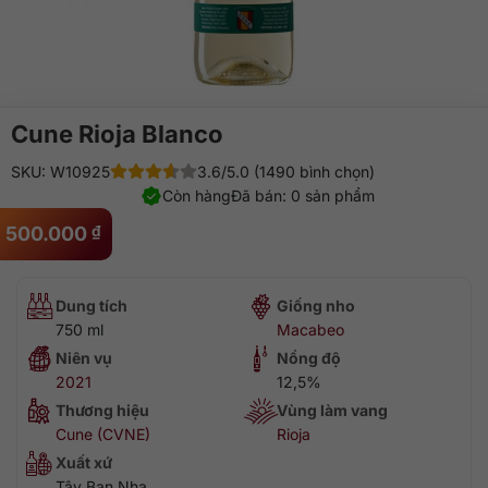
Cune Rioja Blanco
SKU: W10925
3.6/5.0 (1490 bình chọn)
Còn hàng
Đã bán: 0 sản phẩm
500.000
₫
Dung tích
Giống nho
750 ml
Macabeo
Niên vụ
Nồng độ
2021
12,5%
Thương hiệu
Vùng làm vang
Cune (CVNE)
Rioja
Xuất xứ
Tây Ban Nha