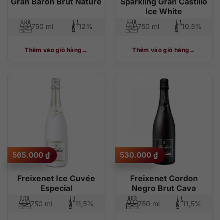
Gran Baron Brut Nature
Sparkling Gran Castillo
Ice White
750 ml
12%
750 ml
10.5%
Thêm vào giỏ hàng
Thêm vào giỏ hàng
565.000
₫
530.000
₫
Freixenet Ice Cuvée
Freixenet Cordon
Especial
Negro Brut Cava
750 ml
11,5%
750 ml
11,5%