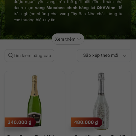
được người yêu vang trên thế giới biết đến. Khám phá
danh mục
vang Macabeo chính hãng
tại
QKAWine
để
trải nghiệm những chai vang Tây Ban Nha chất lượng từ
các thương hiệu uy tín.
Xem thêm
Sắp xếp theo mới
Tìm kiếm nâng cao
Sắp xếp theo
Sắp xếp theo mức
nhất
Sắp xếp theo giá:
Sắp xếp theo giá:
độ phổ biến
thấp đến cao
cao đến thấp
340.000
₫
480.000
₫