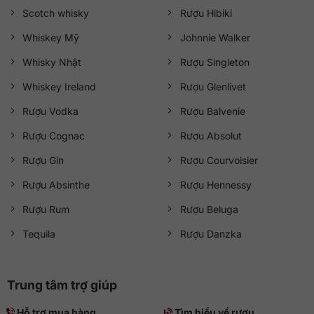
Scotch whisky
Rượu Hibiki
Whiskey Mỹ
Johnnie Walker
Whisky Nhật
Rượu Singleton
Whiskey Ireland
Rượu Glenlivet
Rượu Vodka
Rượu Balvenie
Rượu Cognac
Rượu Absolut
Rượu Gin
Rượu Courvoisier
Rượu Absinthe
Rượu Hennessy
Rượu Rum
Rượu Beluga
Tequila
Rượu Danzka
Trung tâm trợ giúp
Hỗ trợ mua hàng
Tìm hiểu về rượu