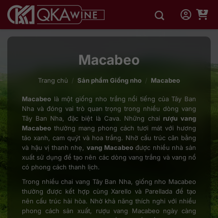
Bỏ
qua
nội
dung
Macabeo
Trang chủ
/
Sản phẩm Giống nho
/
Macabeo
Macabeo
là một giống nho trắng nổi tiếng của Tây Ban
Nha và đóng vai trò quan trọng trong nhiều dòng vang
Tây Ban Nha, đặc biệt là Cava. Những chai
rượu vang
Macabeo
thường mang phong cách tươi mát với hương
táo xanh, cam quýt và hoa trắng. Nhờ cấu trúc cân bằng
và hậu vị thanh nhẹ,
vang Macabeo
được nhiều nhà sản
xuất sử dụng để tạo nên các dòng vang trắng và vang nổ
có phong cách thanh lịch.
Trong nhiều chai vang Tây Ban Nha, giống nho Macabeo
thường được kết hợp cùng Xarello và Parellada để tạo
nên cấu trúc hài hòa. Nhờ khả năng thích nghi với nhiều
phong cách sản xuất, rượu vang Macabeo ngày càng