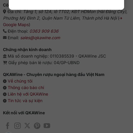
Công ty cổ phần QKAWine
Địa chỉ:
Tầng 1, số 12A, lô TT02, KĐT HDMon (Hải Đăng City),
Phường Mỹ Đình 2, Quận Nam Từ Liêm, Thành phố Hà Nội
(
Google Maps
)
Điện thoại:
0363 909 636
Email:
sales@qkawine.com
Chứng nhận kinh doanh
Mã số doanh nghiệp: 0110385539 - QKAWine JSC
Giấy phép bán lẻ rượu: 04/GP-UBND
QKAWine - Chuyên rượu ngoại hàng đầu Việt Nam
Về chúng tôi
Thông cáo báo chí
Liên hệ với QKAWine
Tin tức và sự kiện
Kết nối với QKAWine