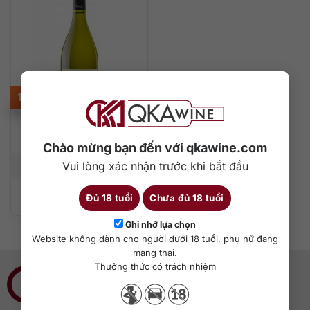
1.480.000
₫
Muga Flor de Muga
Blanco
Chào mừng bạn đến với qkawine.com
Vui lòng xác nhận trước khi bắt đầu
750 ml
13%
Đủ 18 tuổi
Chưa đủ 18 tuổi
Thêm vào giỏ hàng
Ghi nhớ lựa chọn
Website không dành cho người dưới 18 tuổi, phụ nữ đang
mang thai.
Thưởng thức có trách nhiệm