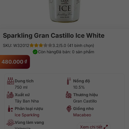
Sparkling Gran Castillo Ice White
SKU: W32012
3.2/5.0 (41 bình chọn)
Còn hàng
Đã bán: 0 sản phẩm
480.000
₫
Dung tích
Nồng độ
750 ml
10.5%
Xuất xứ
Thương hiệu
Tây Ban Nha
Gran Castillo
Phân loại rượu
Giống nho
Ice Sparkling
Macabeo
Vùng làm vang
Xem chi tiết
Valencia