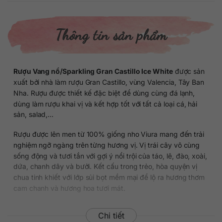
Thông tin sản phẩm
Rượu Vang nổ/Sparkling Gran Castillo Ice White
được sản
xuất bởi nhà làm rượu Gran Castillo, vùng Valencia, Tây Ban
Nha. Rượu được thiết kế đặc biệt để dùng cùng đá lạnh,
dùng làm rượu khai vị và kết hợp tốt với tất cả loại cá, hải
sản, salad,…
Rượu được lên men từ 100% giống nho Viura mang đến trải
nghiệm ngỡ ngàng trên từng hương vị. Vị trái cây vô cùng
sống động và tươi tắn với gợi ý nổi trội của táo, lê, đào, xoài,
dứa, chanh dây và bưởi. Kết cấu trong trẻo, hòa quyện vị
chua tinh khiết với lớp sủi bọt mềm mại để lộ ra hương thơm
cam chanh và hương hoa tươi mát.
Chi tiết