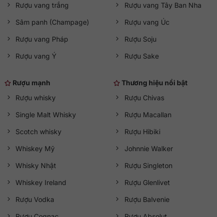
Rượu vang trắng
Rượu vang Tây Ban Nha
Sâm panh (Champage)
Rượu vang Úc
Rượu vang Pháp
Rượu Soju
Rượu vang Ý
Rượu Sake
Rượu mạnh
Thương hiệu nổi bật
Rượu whisky
Rượu Chivas
Single Malt Whisky
Rượu Macallan
Scotch whisky
Rượu Hibiki
Whiskey Mỹ
Johnnie Walker
Whisky Nhật
Rượu Singleton
Whiskey Ireland
Rượu Glenlivet
Rượu Vodka
Rượu Balvenie
Rượu Cognac
Rượu Absolut