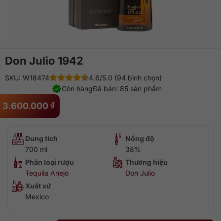
Don Julio 1942
SKU: W18474
4.6/5.0 (94 bình chọn)
Còn hàng
Đã bán: 85 sản phẩm
3.600.000
₫
Dung tích
Nồng độ
700 ml
38%
Phân loại rượu
Thương hiệu
Tequila Anejo
Don Julio
Xuất xứ
Mexico