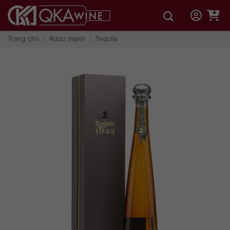
Bỏ
qua
nội
dung
Trang chủ
/
Rượu mạnh
/
Tequila