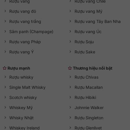
Rượu vang
Rượu vang Chile
Rượu vang đỏ
Rượu vang Mỹ
Rượu vang trắng
Rượu vang Tây Ban Nha
Sâm panh (Champage)
Rượu vang Úc
Rượu vang Pháp
Rượu Soju
Rượu vang Ý
Rượu Sake
Rượu mạnh
Thương hiệu nổi bật
Rượu whisky
Rượu Chivas
Single Malt Whisky
Rượu Macallan
Scotch whisky
Rượu Hibiki
Whiskey Mỹ
Johnnie Walker
Whisky Nhật
Rượu Singleton
Whiskey Ireland
Rượu Glenlivet