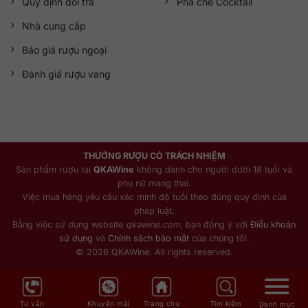
Quy định đổi trả
Pha chế Cocktail
Nhà cung cấp
Báo giá rượu ngoại
Đánh giá rượu vang
THƯỞNG RƯỢU CÓ TRÁCH NHIỆM
Sản phẩm rượu tại
QKAWine
không dành cho người dưới 18 tuổi và
phụ nữ mang thai.
Việc mua hàng yêu cầu xác minh độ tuổi theo đúng quy định của
pháp luật.
Bằng việc sử dụng website
qkawine.com
, bạn đồng ý với
Điều khoản
sử dụng
và
Chính sách bảo mật
của chúng tôi.
© 2026 QKAWine. All rights reserved.
Tư vấn
Khuyến mãi
Trang chủ
Tìm kiếm
Danh mục