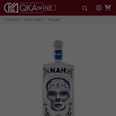
Bỏ
qua
nội
dung
Trang chủ
/
Rượu mạnh
/
Tequila