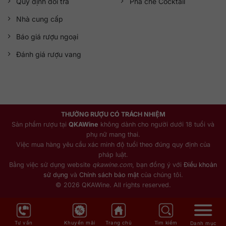
Quy định đổi trả
Pha chế Cocktail
Nhà cung cấp
Báo giá rượu ngoại
Đánh giá rượu vang
THƯỞNG RƯỢU CÓ TRÁCH NHIỆM
Sản phẩm rượu tại
QKAWine
không dành cho người dưới 18 tuổi và
phụ nữ mang thai.
Việc mua hàng yêu cầu xác minh độ tuổi theo đúng quy định của
pháp luật.
Bằng việc sử dụng website
qkawine.com
, bạn đồng ý với
Điều khoản
sử dụng
và
Chính sách bảo mật
của chúng tôi.
© 2026 QKAWine. All rights reserved.
Tư vấn
Khuyến mãi
Trang chủ
Tìm kiếm
Danh mục