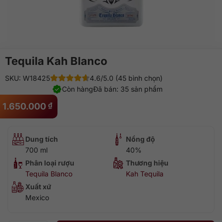
Tequila Kah Blanco
SKU: W18425
4.6/5.0 (45 bình chọn)
Còn hàng
Đã bán: 35 sản phẩm
1.650.000
₫
Dung tích
Nồng độ
700 ml
40%
Phân loại rượu
Thương hiệu
Tequila Blanco
Kah Tequila
Xuất xứ
Mexico