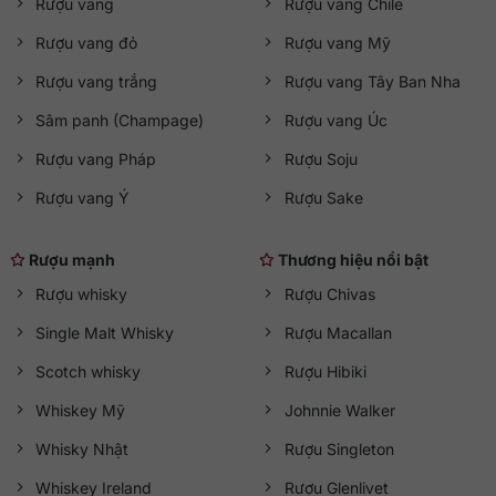
Rượu vang
Rượu vang Chile
Rượu vang đỏ
Rượu vang Mỹ
Rượu vang trắng
Rượu vang Tây Ban Nha
Sâm panh (Champage)
Rượu vang Úc
Rượu vang Pháp
Rượu Soju
Rượu vang Ý
Rượu Sake
Rượu mạnh
Thương hiệu nổi bật
Rượu whisky
Rượu Chivas
Single Malt Whisky
Rượu Macallan
Scotch whisky
Rượu Hibiki
Whiskey Mỹ
Johnnie Walker
Whisky Nhật
Rượu Singleton
Whiskey Ireland
Rượu Glenlivet