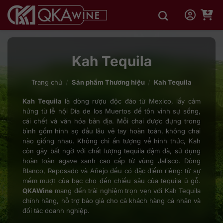
Bỏ
qua
nội
dung
Kah Tequila
Trang chủ
/
Sản phẩm Thương hiệu
/
Kah Tequila
Kah Tequila
là dòng rượu độc đáo từ Mexico, lấy cảm
hứng từ lễ hội Día de los Muertos để tôn vinh sự sống,
cái chết và văn hóa bản địa. Mỗi chai được đựng trong
bình gốm hình sọ đầu lâu vẽ tay hoàn toàn, không chai
nào giống nhau. Không chỉ ấn tượng về hình thức, Kah
còn gây bất ngờ với chất lượng tequila đậm đà, sử dụng
hoàn toàn agave xanh cao cấp từ vùng Jalisco. Dòng
Blanco, Reposado và Añejo đều có đặc điểm riêng: từ sự
mềm mượt của bạc cho đến chiều sâu của tequila ủ gỗ.
QKAWine
mang đến trải nghiệm trọn vẹn với Kah Tequila
chính hãng, hỗ trợ báo giá cho cả khách hàng cá nhân và
đối tác doanh nghiệp.