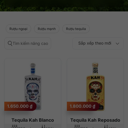
Rượu ngoại
Rượu mạnh
Rượu tequila
Sắp xếp theo mới
Tìm kiếm nâng cao
Sắp xếp theo
Sắp xếp theo mức
nhất
Sắp xếp theo giá:
Sắp xếp theo giá:
độ phổ biến
thấp đến cao
cao đến thấp
1.650.000
₫
1.800.000
₫
Tequila Kah Blanco
Tequila Kah Reposado