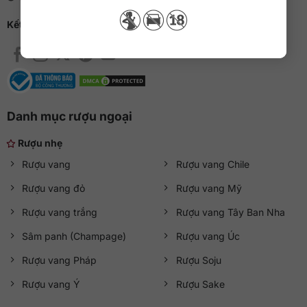
Kết nối với QKAWine
Danh mục rượu ngoại
Rượu nhẹ
Rượu vang
Rượu vang Chile
Rượu vang đỏ
Rượu vang Mỹ
Rượu vang trắng
Rượu vang Tây Ban Nha
Sâm panh (Champage)
Rượu vang Úc
Rượu vang Pháp
Rượu Soju
Rượu vang Ý
Rượu Sake