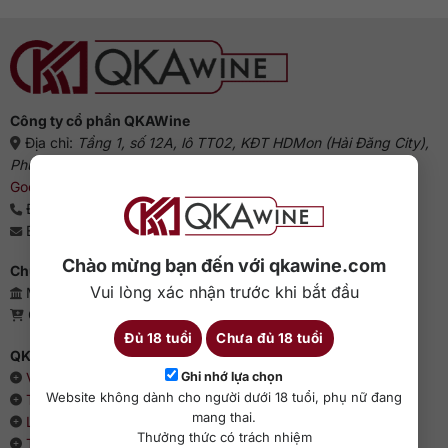
Công ty cổ phần QKAWine
Địa chỉ:
Tầng 1, số 12A, lô TT02, KĐT HDMon (Hải Đăng City),
Phường Mỹ Đình 2, Quận Nam Từ Liêm, Thành phố Hà Nội
(
Google Maps
)
Điện thoại:
0363 909 636
Email:
sales@qkawine.com
Chào mừng bạn đến với qkawine.com
Chứng nhận kinh doanh
Vui lòng xác nhận trước khi bắt đầu
Mã số doanh nghiệp: 0110385539 - QKAWine JSC
Giấy phép bán lẻ rượu: 04/GP-UBND
Đủ 18 tuổi
Chưa đủ 18 tuổi
QKAWine - Chuyên rượu ngoại hàng đầu Việt Nam
Ghi nhớ lựa chọn
Về chúng tôi
Website không dành cho người dưới 18 tuổi, phụ nữ đang
Thông cáo báo chí
mang thai.
Liên hệ với QKAWine
Thưởng thức có trách nhiệm
Tin tức và sự kiện