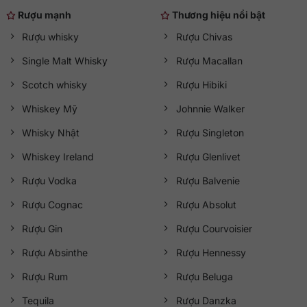
Rượu mạnh
Thương hiệu nổi bật
Rượu whisky
Rượu Chivas
Single Malt Whisky
Rượu Macallan
Scotch whisky
Rượu Hibiki
Whiskey Mỹ
Johnnie Walker
Whisky Nhật
Rượu Singleton
Whiskey Ireland
Rượu Glenlivet
Rượu Vodka
Rượu Balvenie
Rượu Cognac
Rượu Absolut
Rượu Gin
Rượu Courvoisier
Rượu Absinthe
Rượu Hennessy
Rượu Rum
Rượu Beluga
Tequila
Rượu Danzka