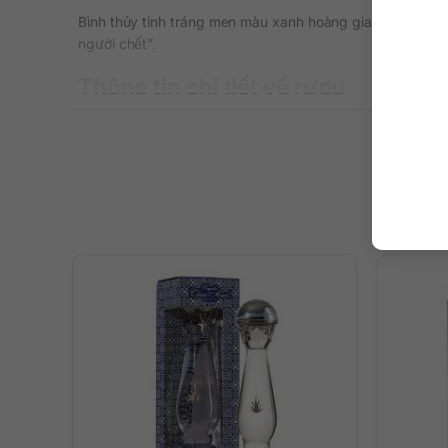
Bình thủy tinh tráng men màu xanh hoàng gia tuyệt đẹp v
người chết”.
Thông tin chi tiết về rượu
Xuất xứ: Mexico
Thương hiệu: Kah Tequila
Phân loại: Tequila
Nồng độ: 40%
Dung tích: 700 ml
Màu sắc: Màu hổ phách đậm
Cách thưởng thức: Uống nguyên chất, pha chế cockta
Mô tả hương vị rượu và cách thưở
Hương vị cân bằng và cực kỳ phong phú khi được ngâm ủ l
nhiên của cây thùa gai xanh. Hương vị béo ngọt, cay nồng 
Thưởng thức nguyên bản trong ly shot tequila, nhâm nhi