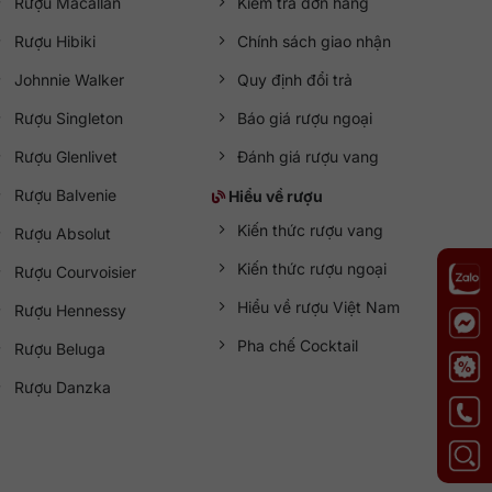
Rượu Macallan
Kiểm tra đơn hàng
Rượu Hibiki
Chính sách giao nhận
Johnnie Walker
Quy định đổi trả
Rượu Singleton
Báo giá rượu ngoại
Rượu Glenlivet
Đánh giá rượu vang
Rượu Balvenie
Hiểu về rượu
Kiến thức rượu vang
Rượu Absolut
Kiến thức rượu ngoại
Rượu Courvoisier
Hiểu về rượu Việt Nam
Rượu Hennessy
Pha chế Cocktail
Rượu Beluga
Rượu Danzka