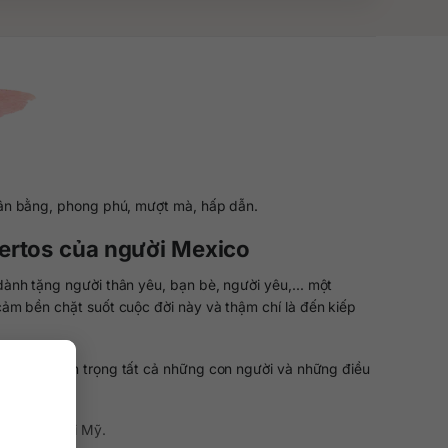
cân bằng, phong phú, mượt mà, hấp dẫn.
uertos của người Mexico
 dành tặng người thân yêu, bạn bè, người yêu,… một
cảm bền chặt suốt cuộc đời này và thậm chí là đến kiếp
ụ ý hãy trân trọng tất cả những con người và những điều
thùng gỗ sồi Mỹ.