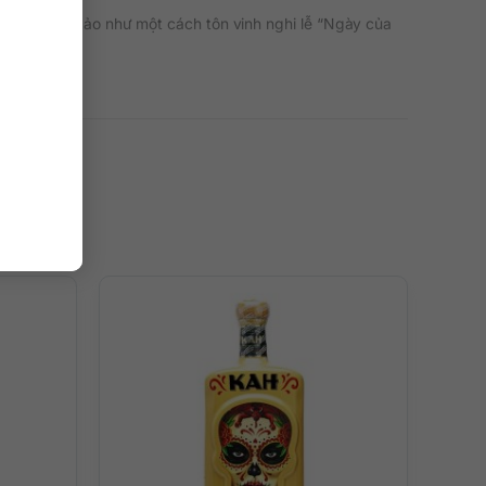
hế tác tinh xảo như một cách tôn vinh nghi lễ “Ngày của
ịa của caramel, socola, vani, gia vị và hương thơm tự
nghiệm hương vị tuyệt vời.