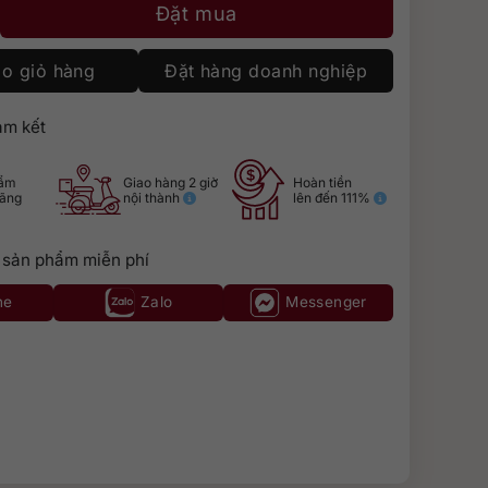
a Anejo số lượng
Đặt mua
o giỏ hàng
Đặt hàng doanh nghiệp
m kết
hẩm
Giao hàng 2 giờ
Hoàn tiền
hãng
nội thành
lên đến 111%
 sản phẩm miễn phí
ne
Zalo
Messenger