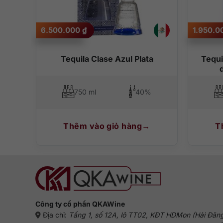
6.500.000
₫
1.950.
do
Tequila Clase Azul Plata
Tequi
750 ml
40%
Thêm vào giỏ hàng
T
Công ty cổ phần QKAWine
Địa chỉ:
Tầng 1, số 12A, lô TT02, KĐT HDMon (Hải Đăn