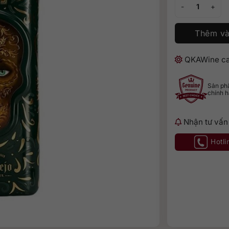
Tequila Kah Extr
Thêm và
QKAWine ca
Sản p
chính 
Nhận tư vấn
Hotli