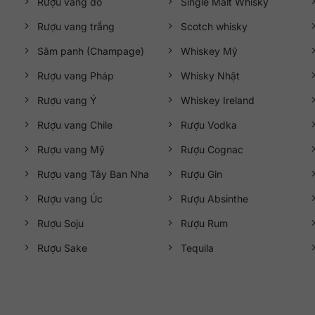
Rượu vang đỏ
Single Malt Whisky
Rượu vang trắng
Scotch whisky
Sâm panh (Champage)
Whiskey Mỹ
Rượu vang Pháp
Whisky Nhật
Rượu vang Ý
Whiskey Ireland
Rượu vang Chile
Rượu Vodka
Rượu vang Mỹ
Rượu Cognac
Rượu vang Tây Ban Nha
Rượu Gin
Rượu vang Úc
Rượu Absinthe
Rượu Soju
Rượu Rum
Rượu Sake
Tequila