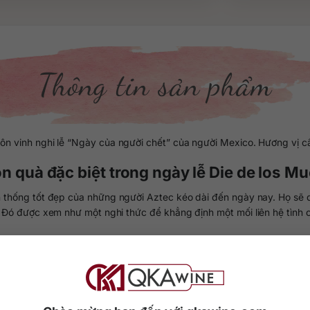
Thông tin sản phẩm
tôn vinh nghi lễ “Ngày của người chết” của người Mexico. Hương vị 
n quà đặc biệt trong ngày lễ Die de los M
ền thống tốt đẹp của những người Aztec kéo dài đến ngày nay. Họ sẽ
 Đó được xem như một nghi thức để khẳng định một mối liên hệ tình 
hưng cất Kah Tequila tạo nên chai rượu Tequila Kah Extra Anejo. Ng
 cây thùa gai xanh / blue agave, sau đó ngâm ủ ít nhất 3 năm trong 