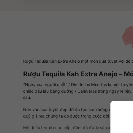
Rượu Tequila Kah Extra Anejo một món quà tuyệt vời để 
Rượu Tequila Kah Extra Anejo – Mó
“Ngày của người chết” / Die de los Muertos là một truy
chiếc đầu lâu bằng đường / Calaveras trong ngày lễ này.
sau.
Nền văn hóa tuyệt đẹp đó đã tạo cảm hứng cho các nhà c
quý giá mà chúng ta có được trong cuộc đời này.
Một kiểu tequila cao cấp, đậm đà được sản xuất từ 100%