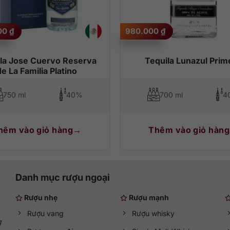
000
₫
980.000
₫
la Jose Cuervo Reserva
Tequila Lunazul Prim
de La Familia Platino
750 ml
40%
700 ml
4
hêm vào giỏ hàng
Thêm vào giỏ hàng
Danh mục rượu ngoại
Rượu nhẹ
Rượu mạnh
Rượu vang
Rượu whisky
g