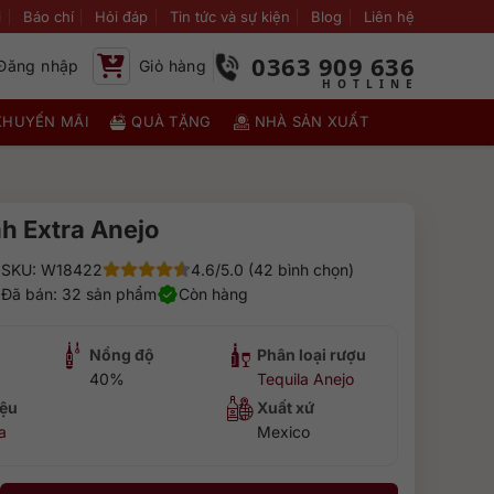
i
Báo chí
Hỏi đáp
Tin tức và sự kiện
Blog
Liên hệ
0363 909 636
Đăng nhập
Giỏ hàng
KHUYẾN MÃI
QUÀ TẶNG
NHÀ SẢN XUẤT
h Extra Anejo
SKU: W18422
4.6/5.0 (42 bình chọn)
Đã bán: 32 sản phẩm
Còn hàng
Nồng độ
Phân loại rượu
40%
Tequila Anejo
ệu
Xuất xứ
a
Mexico