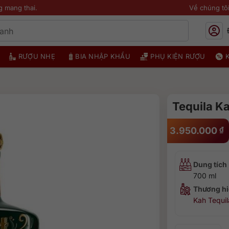
g mang thai.
Về chúng tô
RƯỢU NHẸ
BIA NHẬP KHẨU
PHỤ KIỆN RƯỢU
Tequila Ka
3.950.000
₫
Dung tích
700 ml
Thương hi
Kah Tequil