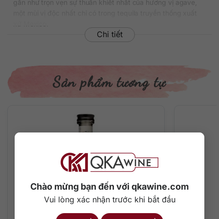
gần như trọn vẹn sự thuần khiết nhất của hương vị agave,
một mùi vị độc nhất chỉ có trong tequila truyền thống xuất
xứ Mexico.
Chi tiết
Thông tin chi tiết về rượu
Xuất xứ: Mexico
Thương hiệu: Rooster Rojo
Sản phẩm tương tự
Phân loại: Tequila
Nồng độ: 38%
Dung tích: 700 ml
Tuổi/Hạng rượu: Blanco/Silver
Màu sắc: Trong suốt
Cách thưởng thức: Uống nguyên chất, pha chế cocktail
Hương vị thuần khiết tuyệt vời
Rượu có sự tinh khiết tuyệt vời cùng hương vị sạch sẽ và thể
hiện sắc nét mùi vị cây agave tươi mát. Trên vòm miệng là
Chào mừng bạn đến với qkawine.com
chất tequila sống động, xinh tươi, trong trẻo với hương vị
Vui lòng xác nhận trước khi bắt đầu
ngọt ngào của agave nướng, hương chanh và một chút gia
vị cay nhẹ sảng khoái. Hậu vị trẻ trung kéo dài trong vòm