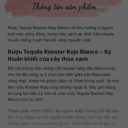
Thông tin sản phẩm
Rượu Tequila Rooster Rojo Blanco sở hữu hương vị agave
tươi mát, sống động, trong trẻo, sạch sẽ. Một kiểu tequila
truyền thống tuyệt hảo để uống nguyên chất.
Rượu Tequila Rooster Rojo Blanco – Sự
thuần khiết của cây thùa xanh
Đối với những nhà chưng cất tequila hàng đầu Mexico hầu
như họ đều tung ra 3 chai kinh điển gồm bản Reposado
vàng nhạt, Anejo hổ phách đậm và Silver trong suốt. Và nhà
làm rượu Rooster Rojo cũng không ngoại lệ. Bây giờ chúng
ta cùng tìm hiểu kỹ hơn về chai rượu Tequila Rooster Rojo
Blanco của họ nhé!
Thành phần chính 100% cây agave được chưng cất hết sức
kỹ càng. Ngay sau đó người ta đem đóng chai trực tiếp mà
không ngâm ủ trong thùng gỗ sồi. Chính điều đó đã giữ lại