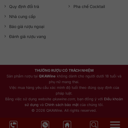
Quy định đổi trả
Pha chế Cocktail
Nhà cung cấp
Báo giá rượu ngoại
Đánh giá rượu vang
THƯỞNG RƯỢU CÓ TRÁCH NHIỆM
Sản phẩm rượu tại
QKAWine
không dành cho người dưới 18 tuổi và
phụ nữ mang thai.
Việc mua hàng yêu cầu xác minh độ tuổi theo đúng quy định của
pháp luật.
Bằng việc sử dụng website
qkawine.com
, bạn đồng ý với
Điều khoản
sử dụng
và
Chính sách bảo mật
của chúng tôi.
© 2026 QKAWine. All rights reserved.