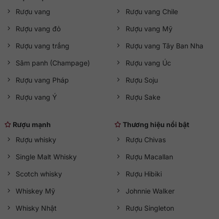
Rượu vang
Rượu vang Chile
Rượu vang đỏ
Rượu vang Mỹ
Rượu vang trắng
Rượu vang Tây Ban Nha
Sâm panh (Champage)
Rượu vang Úc
Rượu vang Pháp
Rượu Soju
Rượu vang Ý
Rượu Sake
Rượu mạnh
Thương hiệu nổi bật
Rượu whisky
Rượu Chivas
Single Malt Whisky
Rượu Macallan
Scotch whisky
Rượu Hibiki
Whiskey Mỹ
Johnnie Walker
Whisky Nhật
Rượu Singleton