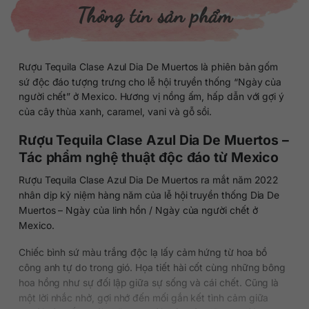
Thông tin sản phẩm
Rượu Tequila Clase Azul Dia De Muertos là phiên bản gốm
sứ độc đáo tượng trưng cho lễ hội truyền thống “Ngày của
người chết” ở Mexico. Hương vị nồng ấm, hấp dẫn với gợi ý
của cây thùa xanh, caramel, vani và gỗ sồi.
Rượu Tequila Clase Azul Dia De Muertos –
Tác phẩm nghệ thuật độc đáo từ Mexico
Rượu Tequila Clase Azul Dia De Muertos ra mắt năm 2022
nhân dịp kỷ niệm hàng năm của lễ hội truyền thống Dia De
Muertos – Ngày của linh hồn / Ngày của người chết ở
Mexico.
Chiếc bình sứ màu trắng độc lạ lấy cảm hứng từ hoa bồ
công anh tự do trong gió. Họa tiết hài cốt cùng những bông
hoa hồng như sự đối lập giữa sự sống và cái chết. Cũng là
một lời nhắc nhở, gợi nhớ đến mối gắn kết tình cảm giữa