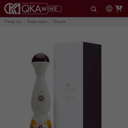
Bỏ
qua
nội
dung
Trang chủ
/
Rượu mạnh
/
Tequila