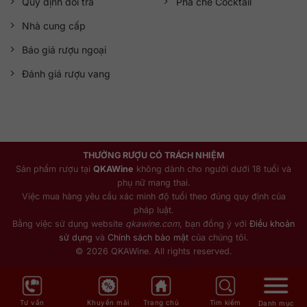
Quy định đổi trả
Pha chế Cocktail
Nhà cung cấp
Báo giá rượu ngoại
Đánh giá rượu vang
THƯỞNG RƯỢU CÓ TRÁCH NHIỆM
Sản phẩm rượu tại
QKAWine
không dành cho người dưới 18 tuổi và
phụ nữ mang thai.
Việc mua hàng yêu cầu xác minh độ tuổi theo đúng quy định của
pháp luật.
Bằng việc sử dụng website
qkawine.com
, bạn đồng ý với
Điều khoản
sử dụng
và
Chính sách bảo mật
của chúng tôi.
© 2026 QKAWine. All rights reserved.
Tư vấn
Khuyến mãi
Trang chủ
Tìm kiếm
Danh mục