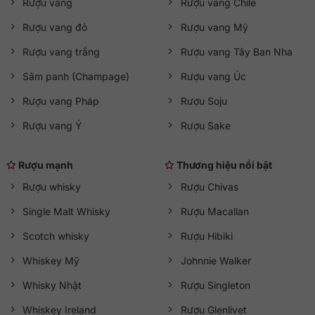
Rượu vang
Rượu vang Chile
Rượu vang đỏ
Rượu vang Mỹ
Rượu vang trắng
Rượu vang Tây Ban Nha
Sâm panh (Champage)
Rượu vang Úc
Rượu vang Pháp
Rượu Soju
Rượu vang Ý
Rượu Sake
Rượu mạnh
Thương hiệu nổi bật
Rượu whisky
Rượu Chivas
Single Malt Whisky
Rượu Macallan
Scotch whisky
Rượu Hibiki
Whiskey Mỹ
Johnnie Walker
Whisky Nhật
Rượu Singleton
Whiskey Ireland
Rượu Glenlivet