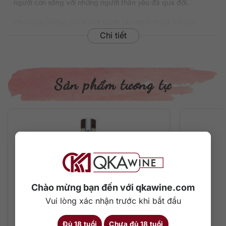
người còn sống với những người thân yêu đã qua đời.
Chai rượu không chỉ là một tuyệt tác nghệ thuật mà còn
chứa đựng dòng tequila cao cấp. Thành phần chính 100%
Chi tiết
cây thùa gai xanh được thu hoạch ở độ tuổi tốt nhất, sau khi
chưng cất cẩn thận, rượu sẽ được ngâm ủ thời gian dài
trong thùng gỗ sồi để đạt sự trưởng thành hoàn hảo về
hương vị.
Sản phẩm tương tự
Thông tin chi tiết về rượu
Xuất xứ: Mexico
Thương hiệu: Clase Azul
Phân loại: Tequila
Nồng độ: 40%
Dung tích: 1000 ml
Màu sắc: Màu vàng sáng
Cách thưởng thức: Uống nguyên chất, pha chế cocktail
Chào mừng bạn đến với qkawine.com
Mô tả hương vị rượu và thưởng thức
Vui lòng xác nhận trước khi bắt đầu
Phiên bản đậm chất Anejo có màu vàng sáng hấp dẫn cùng
Đủ 18 tuổi
Chưa đủ 18 tuổi