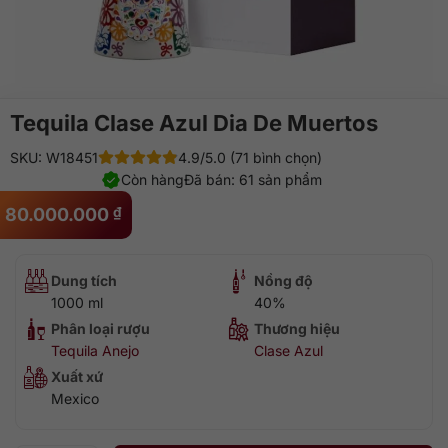
Tequila Clase Azul Dia De Muertos
SKU: W18451
4.9/5.0 (71 bình chọn)
Còn hàng
Đã bán: 61 sản phẩm
80.000.000
₫
Dung tích
Nồng độ
1000 ml
40%
Phân loại rượu
Thương hiệu
Tequila Anejo
Clase Azul
Xuất xứ
Mexico