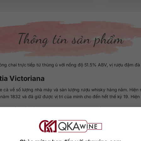
Thông tin sản phẩm
 chai trực tiếp từ thùng ủ với nồng độ 51.5% ABV, vị rượu đậm đà với
tia Victoriana
 cả về số lượng nhà máy và sản lượng rượu whisky hàng năm. Hiện na
p năm 1832 và đã giữ được vị trí của mình cho đến hết thế kỷ 19. Hiện
isky tốt nhất đến từ nhà Glen Scotia. Rượu ra mắt năm 2015 sau một
ng độ 51.5% ABV.
400.000 đồng/chai 700ml tại thị trường Việt Nam.