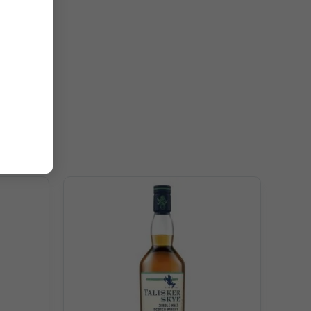
hùng ủ.
 rang, các loại gia vị cay nồng và một chút mặn của muối