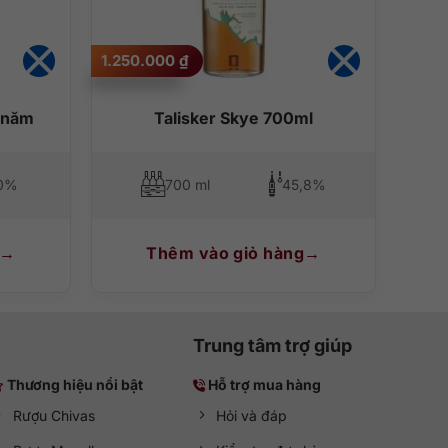
1.250.000
₫
 năm
Talisker Skye 700ml
0%
700 ml
45,8%
Thêm vào giỏ hàng
Trung tâm trợ giúp
Thương hiệu nổi bật
Hỗ trợ mua hàng
Rượu Chivas
Hỏi và đáp