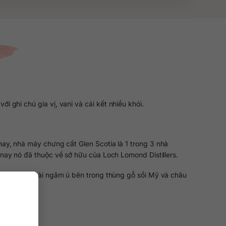
 ghi chú gia vị, vani và cái kết nhiều khói.
y, nhà máy chưng cất Glen Scotia là 1 trong 3 nhà
 nay nó đã thuộc về sở hữu của Loch Lomond Distillers.
 thời gian dài ngâm ủ bên trong thùng gỗ sồi Mỹ và châu