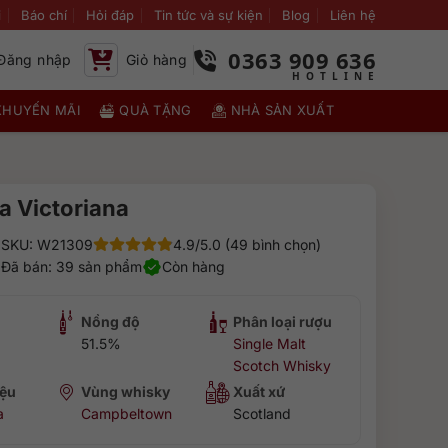
i
Báo chí
Hỏi đáp
Tin tức và sự kiện
Blog
Liên hệ
0363 909 636
Đăng nhập
Giỏ hàng
KHUYẾN MÃI
QUÀ TẶNG
NHÀ SẢN XUẤT
a Victoriana
SKU: W21309
4.9/5.0 (49 bình chọn)
Đã bán: 39 sản phẩm
Còn hàng
Nồng độ
Phân loại rượu
51.5%
Single Malt
Scotch Whisky
ệu
Vùng whisky
Xuất xứ
a
Campbeltown
Scotland