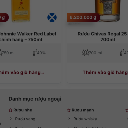
0
₫
6.200.000
₫
ohnnie Walker Red Label
Rượu Chivas Regal 25
chính hãng – 750ml
700ml
750 ml
40%
700 ml
4
hêm vào giỏ hàng
Thêm vào giỏ hàng
Danh mục rượu ngoại
Rượu nhẹ
Rượu mạnh
Rượu vang
Rượu whisky
g