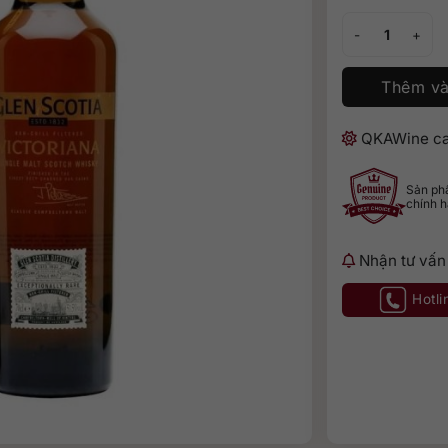
Glen Scotia Vict
Thêm và
QKAWine ca
Sản p
chính 
Nhận tư vấn
Hotli