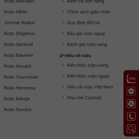
Rượu Macallan
Kiểm tra đơn hàng
Rượu Hibiki
Chính sách giao nhận
Johnnie Walker
Quy định đổi trả
Rượu Singleton
Báo giá rượu ngoại
Rượu Glenlivet
Đánh giá rượu vang
Rượu Balvenie
Hiểu về rượu
Kiến thức rượu vang
Rượu Absolut
Kiến thức rượu ngoại
Rượu Courvoisier
Hiểu về rượu Việt Nam
Rượu Hennessy
Pha chế Cocktail
Rượu Beluga
Rượu Danzka