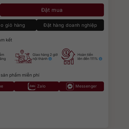
oriana số lượng
Đặt mua
o giỏ hàng
Đặt hàng doanh nghiệp
m kết
hẩm
Giao hàng 2 giờ
Hoàn tiền
hãng
nội thành
lên đến 111%
 sản phẩm miễn phí
ne
Zalo
Messenger