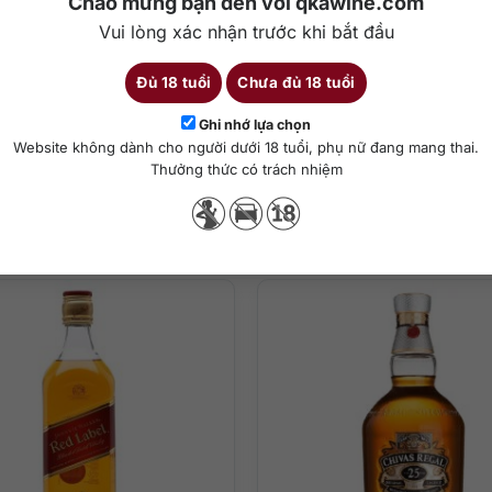
Chào mừng bạn đến với qkawine.com
Vui lòng xác nhận trước khi bắt đầu
Đủ 18 tuổi
Chưa đủ 18 tuổi
Chi tiết
Ghi nhớ lựa chọn
Website không dành cho người dưới 18 tuổi, phụ nữ đang mang thai.
Thưởng thức có trách nhiệm
ha chế cocktail
Sản phẩm tương tự
chín ngọt hòa quyện cùng gia vị ấm áp và mùi gỗ sồi đặc trưng từ t
sống với ghi chú của trái cây chín tươi, socola đen, các loại hạt khô
i từ thùng gỗ sồi.