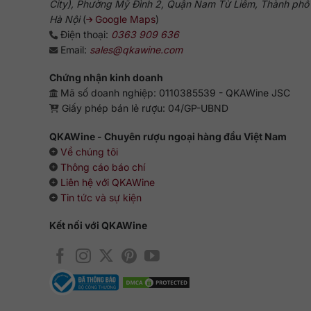
City), Phường Mỹ Đình 2, Quận Nam Từ Liêm, Thành phố
Hà Nội
(
Google Maps
)
Điện thoại:
0363 909 636
Email:
sales@qkawine.com
Chứng nhận kinh doanh
Mã số doanh nghiệp: 0110385539 - QKAWine JSC
Giấy phép bán lẻ rượu: 04/GP-UBND
QKAWine - Chuyên rượu ngoại hàng đầu Việt Nam
Về chúng tôi
Thông cáo báo chí
Liên hệ với QKAWine
Tin tức và sự kiện
Kết nối với QKAWine