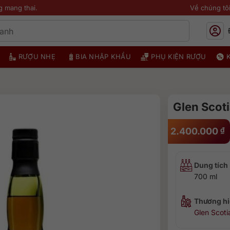
g mang thai.
Về chúng tô
RƯỢU NHẸ
BIA NHẬP KHẨU
PHỤ KIỆN RƯỢU
Glen Scoti
2.400.000
₫
Dung tích
700 ml
Thương hi
Glen Scoti