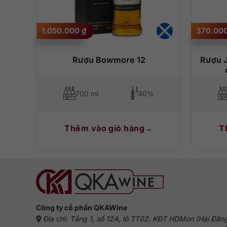
1.050.000
₫
370.00
00ml
Rượu Bowmore 12
Rượu J
700 ml
40%
Thêm vào giỏ hàng
T
Công ty cổ phần QKAWine
Địa chỉ:
Tầng 1, số 12A, lô TT02, KĐT HDMon (Hải Đăn