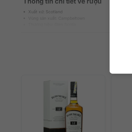
Thông tin chi tiết về rượu
Xuất xứ: Scotland
Vùng sản xuất: Campbeltown
Thương hiệu: Glen Scotia
Phân loại: Single Malt Scotch Whisky
Nồng độ: 51.5%
Dung tích: 700 ml
Màu sắc: Màu vàng sẫm
Cách thưởng thức: Uống nguyên chất, thêm đá viên, p
Mô tả hương vị rượu
– Hương thơm: Mùi thơm căng mọng của các loại trái cây 
– Hương vị: Vị rượu ngọt ngào tuyệt hảo và ngập tràn sức 
biển.
– Hậu vị: Kéo dài, đậm đà, ấm áp với kết thúc đầy mùi khó