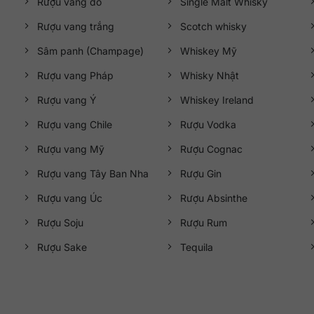
Rượu vang đỏ
Single Malt Whisky
Rượu vang trắng
Scotch whisky
Sâm panh (Champage)
Whiskey Mỹ
Rượu vang Pháp
Whisky Nhật
Rượu vang Ý
Whiskey Ireland
Rượu vang Chile
Rượu Vodka
Rượu vang Mỹ
Rượu Cognac
Rượu vang Tây Ban Nha
Rượu Gin
Rượu vang Úc
Rượu Absinthe
Rượu Soju
Rượu Rum
Rượu Sake
Tequila