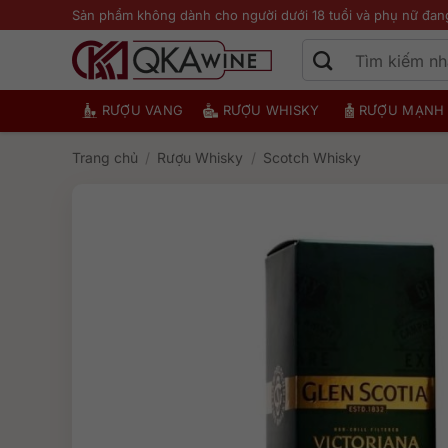
Bỏ
Sản phẩm không dành cho người dưới 18 tuổi và phụ nữ đan
qua
nội
dung
RƯỢU VANG
RƯỢU WHISKY
RƯỢU MẠNH
Trang chủ
/
Rượu Whisky
/
Scotch Whisky