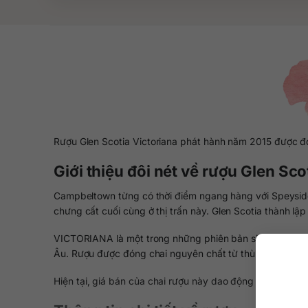
Rượu Glen Scotia Victoriana phát hành năm 2015 được đóng
Giới thiệu đôi nét về rượu Glen Sco
Campbeltown từng có thời điểm ngang hàng với Speyside
chưng cất cuối cùng ở thị trấn này. Glen Scotia thành lậ
VICTORIANA là một trong những phiên bản single malt wh
Âu. Rượu được đóng chai nguyên chất từ thùng ủ với nồ
Hiện tại, giá bán của chai rượu này dao động khoảng 2.