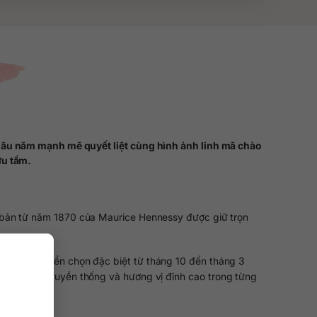
lâu năm mạnh mẽ quyết liệt cùng hình ảnh linh mã chào
ưu tầm.
bản từ năm 1870 của Maurice Hennessy được giữ trọn
anc được tuyển chọn đặc biệt từ tháng 10 đến tháng 3
 cực kỳ truyền thống và hương vị đỉnh cao trong từng