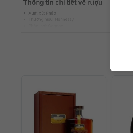
Thông tin chi tiết về rượu
Xuất xứ: Pháp
Thương hiệu: Hennessy
Phân loại: Cognac
Phân hạng/Tuổi rượu: XO
Nồng độ: 40%
Dung tích: 700 ml
Bộ sưu tập: Tết Bính Ngọ 2026
Mô tả hương vị rượu
Rượu Hennessy XO
thể hiện đậm nét phong cách rượu Co
nàn khó cưỡng lại với ghi chú nho sấy khô, cam chín mọng
hạnh nhân rang.
Rượu mang đến chiều sâu thực sự ấn tượng, dày dặn, g
Hậu vị kéo dài, nồng ấm với sự hiện diện của da thuộc, g