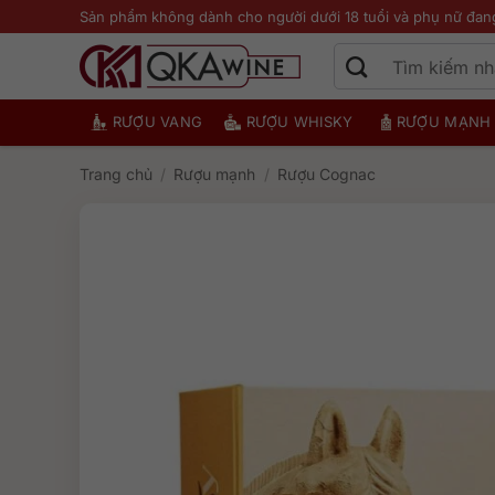
Bỏ
Sản phẩm không dành cho người dưới 18 tuổi và phụ nữ đan
qua
nội
dung
RƯỢU VANG
RƯỢU WHISKY
RƯỢU MẠNH
Trang chủ
/
Rượu mạnh
/
Rượu Cognac