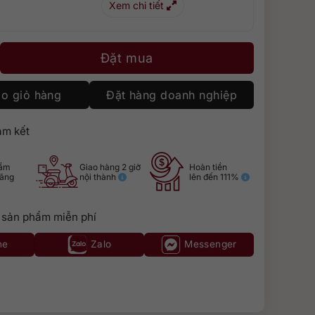
Xem chi tiết
r of The Horse 2026 số lượng
Đặt mua
o giỏ hàng
Đặt hàng doanh nghiệp
m kết
hẩm
Giao hàng 2 giờ
Hoàn tiền
hãng
nội thành
lên đến 111%
 sản phẩm miễn phí
ne
Zalo
Messenger