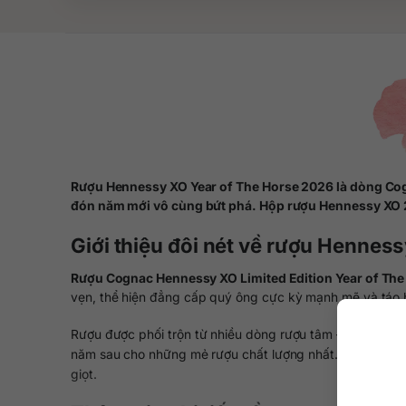
Rượu Hennessy XO Year of The Horse 2026 là dòng Cogn
đón năm mới vô cùng bứt phá. Hộp rượu Hennessy XO 2
Giới thiệu đôi nét về rượu Hennes
Rượu Cognac Hennessy XO Limited Edition Year of Th
vẹn, thể hiện đẳng cấp quý ông cực kỳ mạnh mẽ và táo 
Rượu được phối trộn từ nhiều dòng rượu tâm – rượu cốt –
năm sau cho những mẻ rượu chất lượng nhất. Hệ thống 
giọt.