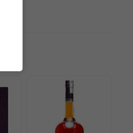
ị đua nhau bùng nổ. Ngay từ trên mũi, hương rượu nồng
i sự có mặt của ca cao, socola đen, vani, da thuộc và
cấp ủ lâu năm.