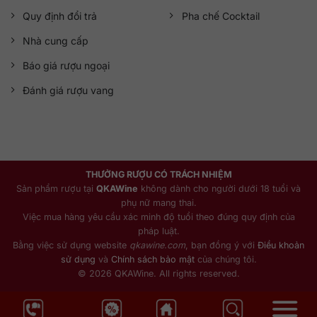
Quy định đổi trả
Pha chế Cocktail
Nhà cung cấp
Báo giá rượu ngoại
Đánh giá rượu vang
THƯỞNG RƯỢU CÓ TRÁCH NHIỆM
Sản phẩm rượu tại
QKAWine
không dành cho người dưới 18 tuổi và
phụ nữ mang thai.
Việc mua hàng yêu cầu xác minh độ tuổi theo đúng quy định của
pháp luật.
Bằng việc sử dụng website
qkawine.com
, bạn đồng ý với
Điều khoản
sử dụng
và
Chính sách bảo mật
của chúng tôi.
© 2026 QKAWine. All rights reserved.