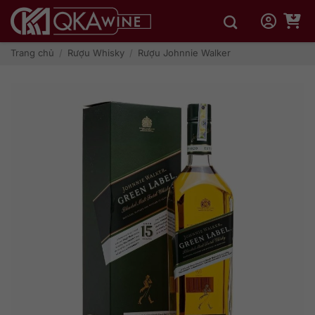
Bỏ
qua
nội
dung
Trang chủ
/
Rượu Whisky
/
Rượu Johnnie Walker