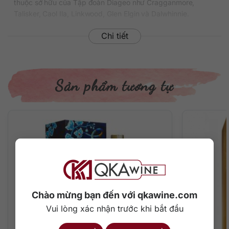
thuộc sở hữu của Tập đoàn Diageo như Cragganmore,
Talisker, Caol Ila, Linkwood, Glen Elgin và Dalwhinnie.
Thông tin chi tiết về rượu
Chi tiết
Xuất xứ: Scotland
Thương hiệu: Johnnie Walker
Phân loại: Blended Scotch Whisky
Sản phẩm tương tự
Nồng độ: 43%
Dung tích: 750 ml
Tuổi rượu: 15 năm
Màu sắc: Màu vàng hổ phách
Cách thưởng thức: Uống nguyên chất, thêm đá viên, pha
chế cocktail
Mô tả hương vị rượu & thưởng thức
Hương vị của rượu Johnnie Walker Green Label êm ả như
một bản nhạc đồng quê cổ điển của nước Anh với mùi táo
Chào mừng bạn đến với qkawine.com
lên men tươi tắn trên cánh đồng xanh bát ngát, một làn khói
Vui lòng xác nhận trước khi bắt đầu
than bùn khô chảy qua mọi giác quan hòa cùng hương vị
mạch nha ngọt ngào khó cưỡng.