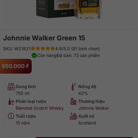
Johnnie Walker Green 15
SKU: W21821
4.9/5.0 (81 bình chọn)
Còn hàng
Đã bán: 73 sản phẩm
950.000
₫
Dung tích
Nồng độ
750 ml
43%
Phân loại rượu
Thương hiệu
Blended Scotch Whisky
Johnnie Walker
Tuổi rượu
Xuất xứ
15 năm
Scotland