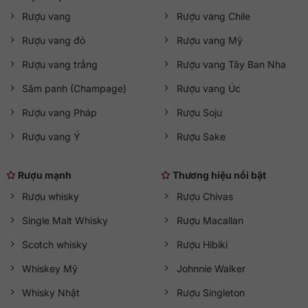
Rượu vang
Rượu vang Chile
Rượu vang đỏ
Rượu vang Mỹ
Rượu vang trắng
Rượu vang Tây Ban Nha
Sâm panh (Champage)
Rượu vang Úc
Rượu vang Pháp
Rượu Soju
Rượu vang Ý
Rượu Sake
Rượu mạnh
Thương hiệu nổi bật
Rượu whisky
Rượu Chivas
Single Malt Whisky
Rượu Macallan
Scotch whisky
Rượu Hibiki
Whiskey Mỹ
Johnnie Walker
Whisky Nhật
Rượu Singleton