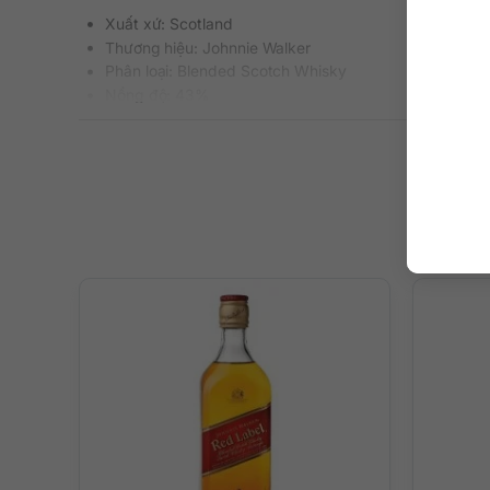
Xuất xứ: Scotland
Thương hiệu: Johnnie Walker
Phân loại: Blended Scotch Whisky
Nồng độ: 43%
Dung tích: 700 ml
Màu sắc: Màu vàng hổ phách
Cách thưởng thức: Uống nguyên chất, thêm đá viên, p
Mô tả hương vị rượu & thưởng thứ
Người dùng sẽ được dẫn dắt vào chuyến phiêu lưu vị giá
miệng chứng kiến cuộc càn quét mạnh mẽ của các loại h
chanh và cánh hoa hồng dịu nhẹ. Kết thúc đầy bất ngờ v