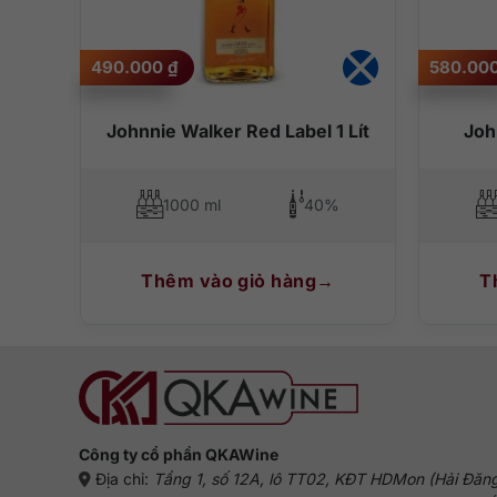
490.000
₫
580.00
ck
Johnnie Walker Red Label 1 Lít
Joh
1000 ml
40%
Thêm vào giỏ hàng
T
Công ty cổ phần QKAWine
Địa chỉ:
Tầng 1, số 12A, lô TT02, KĐT HDMon (Hải Đăn