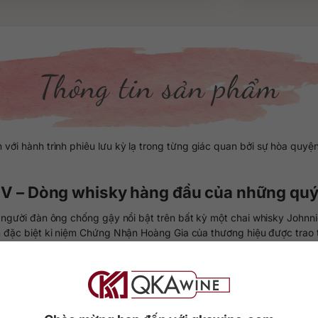
Thông tin sản phẩm
ới hành trình phiêu lưu kỳ lạ trong từng giác quan bởi sự hòa quy
 V – Dòng whisky hàng đầu của những quý
người đàn ông chống gậy nổi bật trên bất kỳ một chai whisky Johnn
 đặc biệt kỉ niệm Chứng Nhận Hoàng Gia của thương hiệu được trao
phương pháp truyền thống với sự góp mặt của các thế hệ bậc thầy
bùn mạnh mẽ của whisky miền biển đảo phía Tây cùng hương vị dịu dà