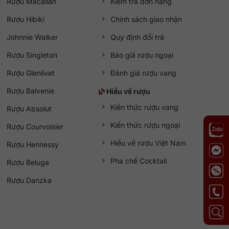
Rượu Macallan
Kiểm tra đơn hàng
Rượu Hibiki
Chính sách giao nhận
Johnnie Walker
Quy định đổi trả
Rượu Singleton
Báo giá rượu ngoại
Rượu Glenlivet
Đánh giá rượu vang
Rượu Balvenie
Hiểu về rượu
Kiến thức rượu vang
Rượu Absolut
Kiến thức rượu ngoại
Rượu Courvoisier
Hiểu về rượu Việt Nam
Rượu Hennessy
Pha chế Cocktail
Rượu Beluga
Rượu Danzka