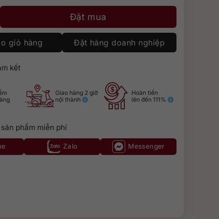
King George V số lượng
Đặt mua
o giỏ hàng
Đặt hàng doanh nghiệp
m kết
hẩm
Giao hàng 2 giờ
Hoàn tiền
hãng
nội thành
lên đến 111%
 sản phẩm miễn phí
ne
Zalo
Messenger