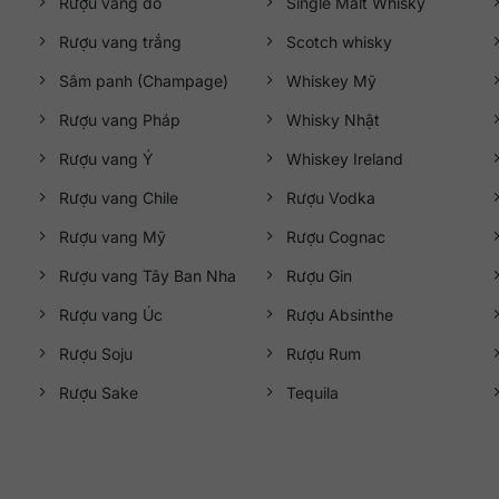
Rượu vang đỏ
Single Malt Whisky
Rượu vang trắng
Scotch whisky
Sâm panh (Champage)
Whiskey Mỹ
Rượu vang Pháp
Whisky Nhật
Rượu vang Ý
Whiskey Ireland
Rượu vang Chile
Rượu Vodka
Rượu vang Mỹ
Rượu Cognac
Rượu vang Tây Ban Nha
Rượu Gin
Rượu vang Úc
Rượu Absinthe
Rượu Soju
Rượu Rum
Rượu Sake
Tequila