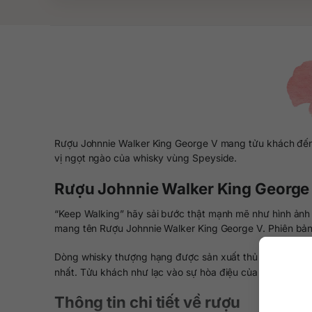
Rượu Johnnie Walker King George V mang tửu khách đến v
vị ngọt ngào của whisky vùng Speyside.
Rượu Johnnie Walker King George
“Keep Walking” hãy sải bước thật mạnh mẽ như hình ảnh 
mang tên Rượu Johnnie Walker King George V. Phiên bản
Dòng whisky thượng hạng được sản xuất thủ công theo 
nhất. Tửu khách như lạc vào sự hòa điệu của khói than 
Thông tin chi tiết về rượu