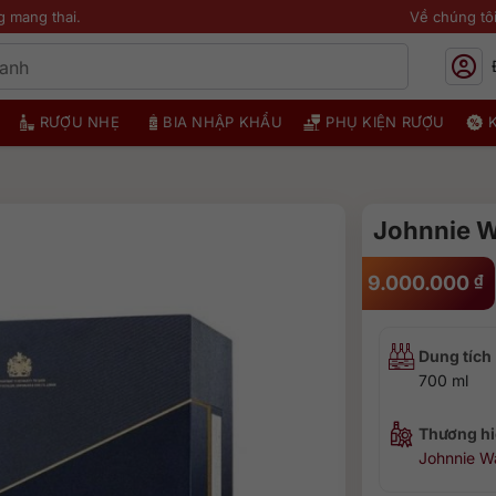
g mang thai.
Về chúng tô
RƯỢU NHẸ
BIA NHẬP KHẨU
PHỤ KIỆN RƯỢU
Johnnie W
9.000.000
₫
Dung tích
700 ml
Thương hi
Johnnie W