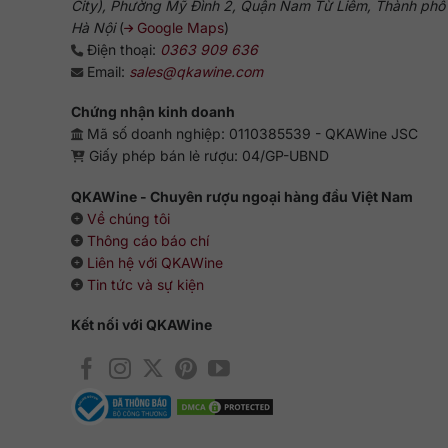
City), Phường Mỹ Đình 2, Quận Nam Từ Liêm, Thành phố
Hà Nội
(
Google Maps
)
Điện thoại:
0363 909 636
Email:
sales@qkawine.com
Chứng nhận kinh doanh
Mã số doanh nghiệp: 0110385539 - QKAWine JSC
Giấy phép bán lẻ rượu: 04/GP-UBND
QKAWine - Chuyên rượu ngoại hàng đầu Việt Nam
Về chúng tôi
Thông cáo báo chí
Liên hệ với QKAWine
Tin tức và sự kiện
Kết nối với QKAWine