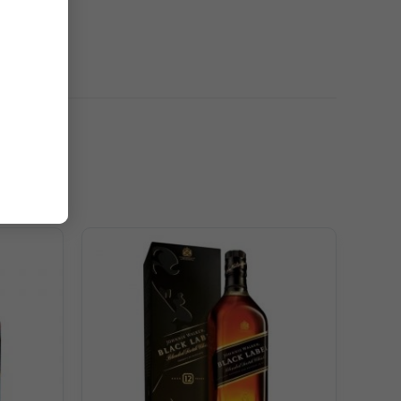
gào vùng Speyside nhẹ nhàng bung nở trên đầu mũi. Vòm
ng vị ngọt ngào của mật ong cùng sự tươi mát của cam