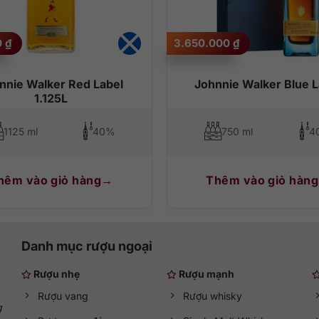
0
₫
3.650.000
₫
nnie Walker Red Label
Johnnie Walker Blue L
1.125L
1125 ml
40%
750 ml
4
hêm vào giỏ hàng
Thêm vào giỏ hàng
Danh mục rượu ngoại
Rượu nhẹ
Rượu mạnh
Rượu vang
Rượu whisky
g