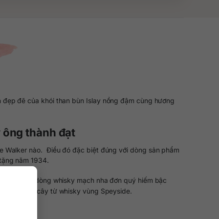
ện đẹp đẽ của khói than bùn Islay nồng đậm cùng hương
 ông thành đạt
ie Walker nào. Điều đó đặc biệt đúng với dòng sản phẩm
 tặng năm 1934.
 cùng những dòng whisky mạch nha đơn quý hiếm bậc
ng của trái cây từ whisky vùng Speyside.