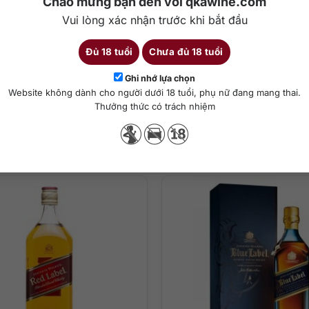
Chào mừng bạn đến với qkawine.com
Vui lòng xác nhận trước khi bắt đầu
Đủ 18 tuổi
Chưa đủ 18 tuổi
Chi tiết
Ghi nhớ lựa chọn
Website không dành cho người dưới 18 tuổi, phụ nữ đang mang thai.
ha chế cocktail
Thưởng thức có trách nhiệm
c
Sản phẩm tương tự
c kỳ thú, mãnh liệt và hết sức gợi cảm. Hương thơm trái cây ngọt n
ạt rang, socola đen và những làn khói đậm đặc hòa quyện cùng hươ
ới vị muối caramel và bánh quy mạch nha.