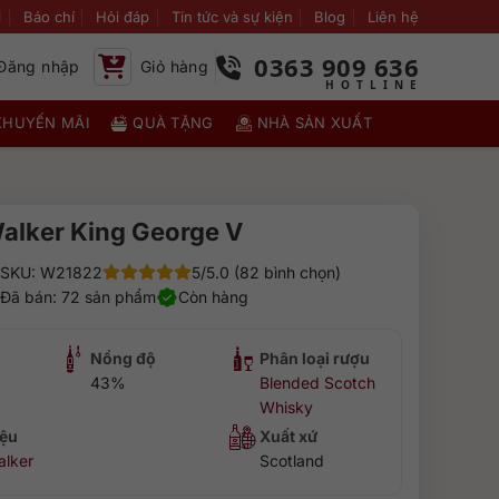
i
Báo chí
Hỏi đáp
Tin tức và sự kiện
Blog
Liên hệ
0363 909 636
Đăng nhập
Giỏ hàng
KHUYẾN MÃI
QUÀ TẶNG
NHÀ SẢN XUẤT
alker King George V
SKU: W21822
5/5.0 (82 bình chọn)
Đã bán: 72 sản phẩm
Còn hàng
Nồng độ
Phân loại rượu
43%
Blended Scotch
Whisky
ệu
Xuất xứ
alker
Scotland