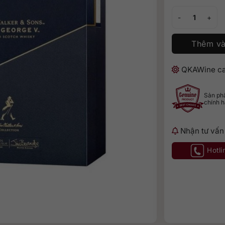
Johnnie Walker 
Thêm và
QKAWine ca
Sản p
chính 
Nhận tư vấn
Hotli