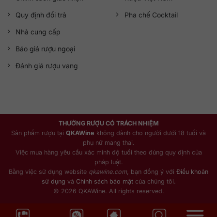
Quy định đổi trả
Pha chế Cocktail
Nhà cung cấp
Báo giá rượu ngoại
Đánh giá rượu vang
THƯỞNG RƯỢU CÓ TRÁCH NHIỆM
Sản phẩm rượu tại
QKAWine
không dành cho người dưới 18 tuổi và
phụ nữ mang thai.
Việc mua hàng yêu cầu xác minh độ tuổi theo đúng quy định của
pháp luật.
Bằng việc sử dụng website
qkawine.com
, bạn đồng ý với
Điều khoản
sử dụng
và
Chính sách bảo mật
của chúng tôi.
© 2026 QKAWine. All rights reserved.