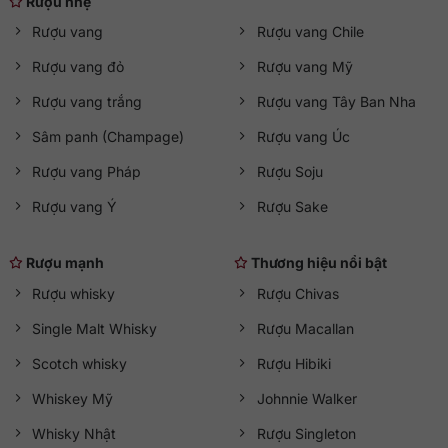
Rượu nhẹ
Rượu vang
Rượu vang Chile
Rượu vang đỏ
Rượu vang Mỹ
Rượu vang trắng
Rượu vang Tây Ban Nha
Sâm panh (Champage)
Rượu vang Úc
Rượu vang Pháp
Rượu Soju
Rượu vang Ý
Rượu Sake
Rượu mạnh
Thương hiệu nổi bật
Rượu whisky
Rượu Chivas
Single Malt Whisky
Rượu Macallan
Scotch whisky
Rượu Hibiki
Whiskey Mỹ
Johnnie Walker
Whisky Nhật
Rượu Singleton