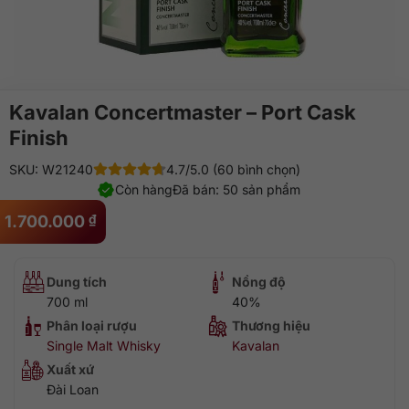
Kavalan Concertmaster – Port Cask
Finish
SKU: W21240
4.7/5.0 (60 bình chọn)
Còn hàng
Đã bán: 50 sản phẩm
1.700.000
₫
Dung tích
Nồng độ
700 ml
40%
Phân loại rượu
Thương hiệu
Single Malt Whisky
Kavalan
Xuất xứ
Đài Loan