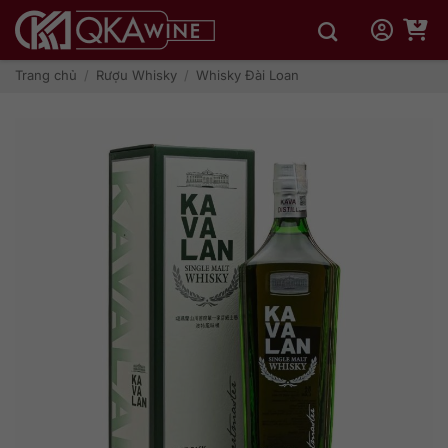
Bỏ
qua
nội
dung
Trang chủ
/
Rượu Whisky
/
Whisky Đài Loan