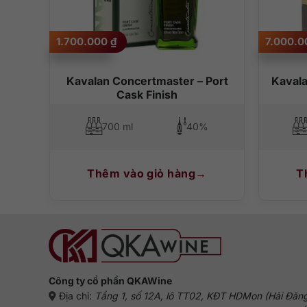
– Hậu vị: Kết thúc rất dài với trái cây sấy khô nổi bật hò
1.700.000
₫
7.000.
Kavalan Concertmaster – Port
Kavala
Cask Finish
700 ml
40%
Thêm vào giỏ hàng
T
Công ty cổ phần QKAWine
Địa chỉ:
Tầng 1, số 12A, lô TT02, KĐT HDMon (Hải Đăn