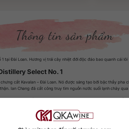
Thông tin sản phẩm
ố 1 tại Đài Loan. Hương vị trái cây nhiệt đới độc đáo bao quanh cái lõ
istillery Select No. 1
máy chưng cất Kavalan – Đài Loan. Nó được sáng tạo bởi bậc thầy pha
thận. Ian Chang đã cất công truy tìm nguồn nước suối lạnh chảy qua
hoảng 1.380.000 đồng/chai 700m tại thị trường Việt Nam. Bạn đã sẵn 
ới San Francisco 2021.