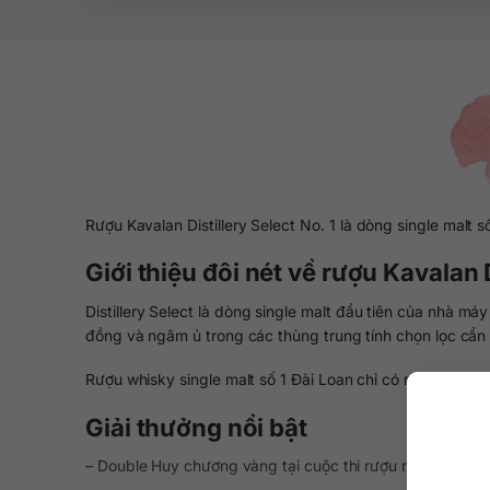
Rượu Kavalan Distillery Select No. 1 là dòng single malt s
Giới thiệu đôi nét về rượu Kavalan D
Distillery Select là dòng single malt đầu tiên của nhà 
đồng và ngâm ủ trong các thùng trung tính chọn lọc cẩn 
Rượu whisky single malt số 1 Đài Loan chỉ có mức giá k
Giải thưởng nổi bật
– Double Huy chương vàng tại cuộc thi rượu mạnh thế gi