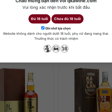
Chào mừng bạn đến với qkawine.com
Francisco 2020.
Vui lòng xác nhận trước khi bắt đầu
uốc tế 2021.
Đủ 18 tuổi
Chưa đủ 18 tuổi
Chi tiết
Ghi nhớ lựa chọn
Website không dành cho người dưới 18 tuổi, phụ nữ đang mang thai.
Thưởng thức có trách nhiệm
Sản phẩm tương tự
ha chế cocktail
ủa trái cây nhiệt đới bao phủ quanh vị rượu mềm mượt như lụa với cá
ợi ý của trái cây sấy khô, hạt óc chó, socola, kẹo bơ cứng và đinh h