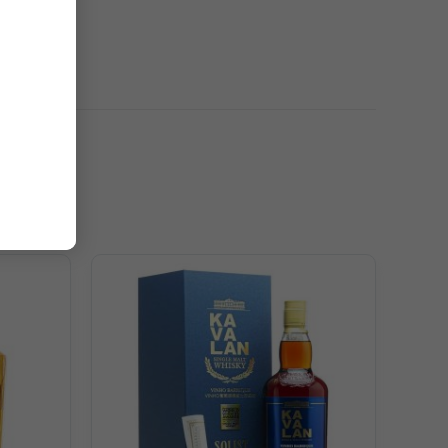
c ghi chú: Táo, đu đủ, xoài, bơ nướng, mơ khô,… và mật
ương.