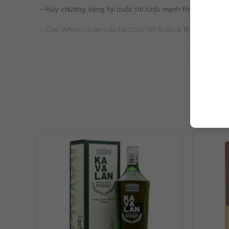
– Huy chương vàng tại cuộc thi rượu mạnh thế giới San 
– Cúp Whisky toàn cầu tại Cuộc thi Rượu & Rượu mạnh Q
Thông tin chi tiết về rượu
Xuất xứ: Đài Loan
Thương hiệu: Kavalan
Phân loại: Single Malt Whisky
Nồng độ: 40%
Dung tích: 700 ml
Màu sắc: Màu hổ phách đậm ánh kim / ánh nâu đậm
Cách thưởng thức: Uống nguyên chất, thêm đá viên, p
Mô tả hương vị rượu
– Hương thơm: Trên mũi ngập tràn hương thơm tươi mát c
ong.
– Hương vị: Hương vị hoàn hảo, êm mượt và đa tầng với g