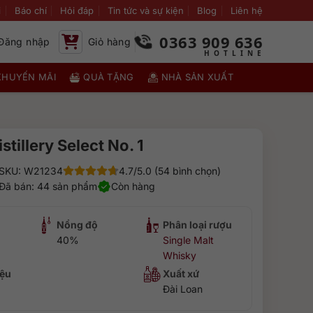
i
Báo chí
Hỏi đáp
Tin tức và sự kiện
Blog
Liên hệ
0363 909 636
Đăng nhập
Giỏ hàng
KHUYẾN MÃI
QUÀ TẶNG
NHÀ SẢN XUẤT
stillery Select No. 1
SKU: W21234
4.7/5.0 (54 bình chọn)
Đã bán: 44 sản phẩm
Còn hàng
Nồng độ
Phân loại rượu
40%
Single Malt
Whisky
ệu
Xuất xứ
Đài Loan