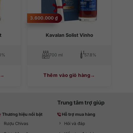
3.600.000
₫
t
Kavalan Solist Vinho
0%
700 ml
57.8%
Thêm vào giỏ hàng
Trung tâm trợ giúp
Thương hiệu nổi bật
Hỗ trợ mua hàng
Rượu Chivas
Hỏi và đáp