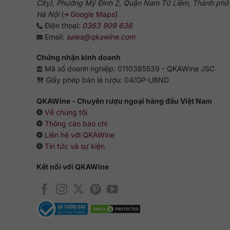
City), Phường Mỹ Đình 2, Quận Nam Từ Liêm, Thành phố
Hà Nội
(
Google Maps
)
Điện thoại:
0363 909 636
Email:
sales@qkawine.com
Chứng nhận kinh doanh
Mã số doanh nghiệp: 0110385539 - QKAWine JSC
Giấy phép bán lẻ rượu: 04/GP-UBND
QKAWine - Chuyên rượu ngoại hàng đầu Việt Nam
Về chúng tôi
Thông cáo báo chí
Liên hệ với QKAWine
Tin tức và sự kiện
Kết nối với QKAWine