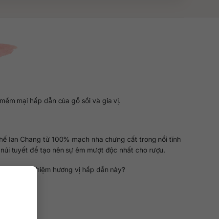
i mềm mại hấp dẫn của gỗ sồi và gia vị.
 chế Ian Chang từ 100% mạch nha chưng cất trong nồi tĩnh
 núi tuyết để tạo nên sự êm mượt độc nhất cho rượu.
sàng trải nghiệm hương vị hấp dẫn này?