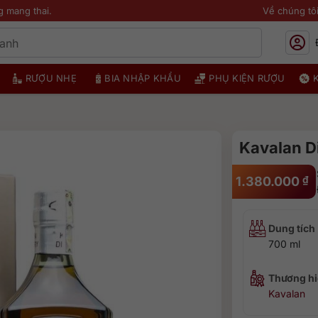
g mang thai.
Về chúng tô
RƯỢU NHẸ
BIA NHẬP KHẨU
PHỤ KIỆN RƯỢU
Kavalan Di
1.380.000
₫
Dung tích
700 ml
Thương hi
Kavalan