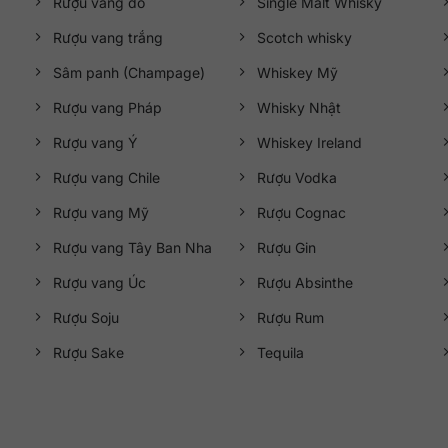
Rượu vang đỏ
Single Malt Whisky
Rượu vang trắng
Scotch whisky
Sâm panh (Champage)
Whiskey Mỹ
Rượu vang Pháp
Whisky Nhật
Rượu vang Ý
Whiskey Ireland
Rượu vang Chile
Rượu Vodka
Rượu vang Mỹ
Rượu Cognac
Rượu vang Tây Ban Nha
Rượu Gin
Rượu vang Úc
Rượu Absinthe
Rượu Soju
Rượu Rum
Rượu Sake
Tequila