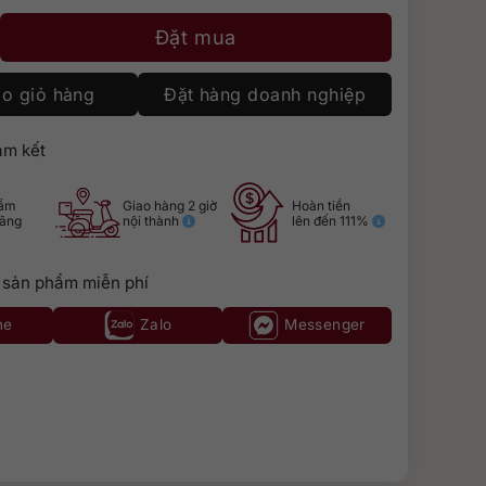
y Select No. 1 số lượng
Đặt mua
o giỏ hàng
Đặt hàng doanh nghiệp
m kết
hẩm
Giao hàng 2 giờ
Hoàn tiền
hãng
nội thành
lên đến 111%
 sản phẩm miễn phí
ne
Zalo
Messenger