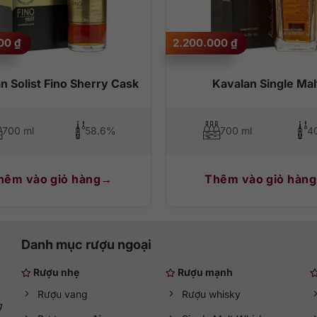
a quyện cùng gỗ sồi và gia vị cay nhẹ.
000
₫
2.200.000
₫
n Solist Fino Sherry Cask
Kavalan Single Mal
700 ml
58.6%
700 ml
4
hêm vào giỏ hàng
Thêm vào giỏ hàng
Danh mục rượu ngoại
Rượu nhẹ
Rượu mạnh
Rượu vang
Rượu whisky
g