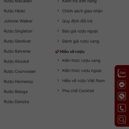
Rượu Macallan
Kiểm tra đơn hàng
Rượu Hibiki
Chính sách giao nhận
Johnnie Walker
Quy định đổi trả
Rượu Singleton
Báo giá rượu ngoại
Rượu Glenlivet
Đánh giá rượu vang
Rượu Balvenie
Hiểu về rượu
Kiến thức rượu vang
Rượu Absolut
Kiến thức rượu ngoại
Rượu Courvoisier
Hiểu về rượu Việt Nam
Rượu Hennessy
Pha chế Cocktail
Rượu Beluga
Rượu Danzka