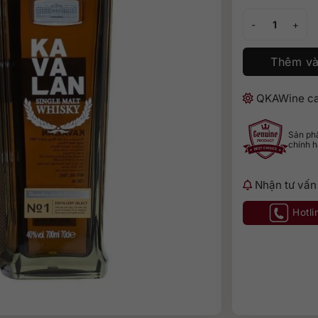
Kavalan Distiller
Thêm và
QKAWine ca
Sản p
chính 
Nhận tư vấn
Hotli