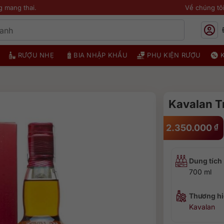
g mang thai.
Về chúng tô
RƯỢU NHẸ
BIA NHẬP KHẨU
PHỤ KIỆN RƯỢU
Kavalan T
2.350.000
₫
Dung tích
700 ml
Thương hi
Kavalan