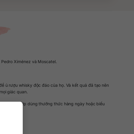
o, Pedro Ximénez và Moscatel.
để ủ rượu whisky độc đáo của họ. Và kết quả đã tạo nên
 mọi giác quan.
ượu thích hợp dùng thưởng thức hàng ngày hoặc biếu