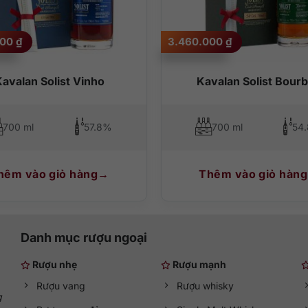
000
₫
3.460.000
₫
avalan Solist Vinho
Kavalan Solist Bour
700 ml
57.8%
700 ml
54
hêm vào giỏ hàng
Thêm vào giỏ hàng
Danh mục rượu ngoại
Rượu nhẹ
Rượu mạnh
Rượu vang
Rượu whisky
g