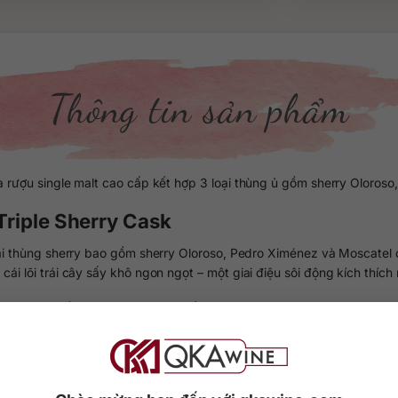
Thông tin sản phẩm
à rượu single malt cao cấp kết hợp 3 loại thùng ủ gồm sherry Oloros
 Triple Sherry Cask
ại thùng sherry bao gồm sherry Oloroso, Pedro Ximénez và Moscatel 
ái lõi trái cây sấy khô ngon ngọt – một giai điệu sôi động kích thích
ng mang đến cảm giác nhiệt huyết tưng bừng cho người yêu rượu. R
ảng 2.350.000 đồng/chai 700ml.