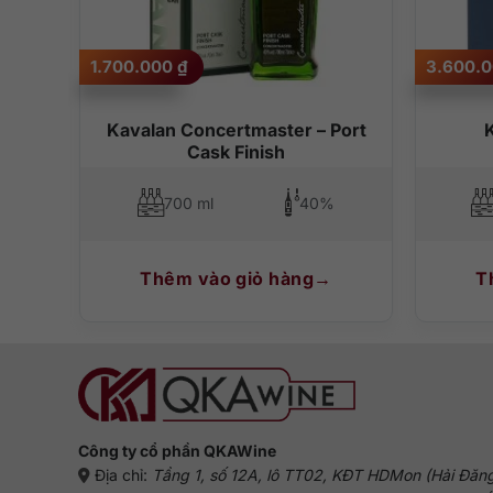
1.700.000
₫
3.600.
Kavalan Concertmaster – Port
K
Cask Finish
700 ml
40%
Thêm vào giỏ hàng
T
Công ty cổ phần QKAWine
Địa chỉ:
Tầng 1, số 12A, lô TT02, KĐT HDMon (Hải Đăn