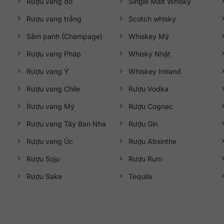
Rượu vang đỏ
Single Malt Whisky
Rượu vang trắng
Scotch whisky
Sâm panh (Champage)
Whiskey Mỹ
Rượu vang Pháp
Whisky Nhật
Rượu vang Ý
Whiskey Ireland
Rượu vang Chile
Rượu Vodka
Rượu vang Mỹ
Rượu Cognac
Rượu vang Tây Ban Nha
Rượu Gin
Rượu vang Úc
Rượu Absinthe
Rượu Soju
Rượu Rum
Rượu Sake
Tequila