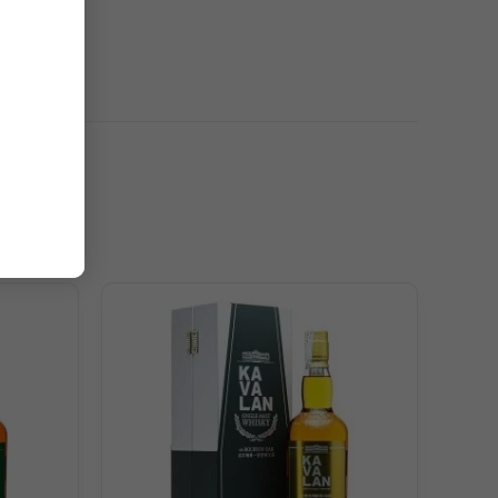
ông ngạc nhiên khi rượu Kavalan lại sở hữu hương vị
ola, kẹo bơ cứng, cỏ ba lá, hương thảo thơm, gia vị cay
amel. Kết cấu mịn màng, vị rượu êm dịu, nhiều lớp hương