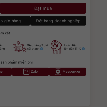
herry Cask số lượng
Đặt mua
o giỏ hàng
Đặt hàng doanh nghiệp
m kết
hẩm
Giao hàng 2 giờ
Hoàn tiền
hãng
nội thành
lên đến 111%
 sản phẩm miễn phí
ne
Zalo
Messenger