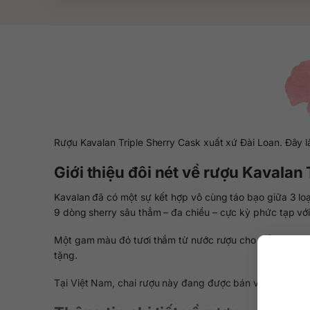
Rượu Kavalan Triple Sherry Cask xuất xứ Đài Loan. Đây l
Giới thiệu đôi nét về rượu Kavalan
Kavalan đã có một sự kết hợp vô cùng táo bạo giữa 3 lo
9 dòng sherry sâu thẳm – đa chiều – cực kỳ phức tạp với c
Một gam màu đỏ tươi thắm từ nước rượu cho đến hộp đự
tặng.
Tại Việt Nam, chai rượu này đang được bán với giá kho