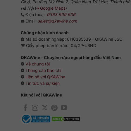
City), Phường Mỹ Đình 2, Quận Nam Từ Liêm, Thành phố
Hà Nội
(
Google Maps
)
Điện thoại:
0363 909 636
Email:
sales@qkawine.com
Chứng nhận kinh doanh
Mã số doanh nghiệp: 0110385539 - QKAWine JSC
Giấy phép bán lẻ rượu: 04/GP-UBND
QKAWine - Chuyên rượu ngoại hàng đầu Việt Nam
Về chúng tôi
Thông cáo báo chí
Liên hệ với QKAWine
Tin tức và sự kiện
Kết nối với QKAWine