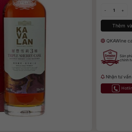
Kavalan Triple S
Thêm và
QKAWine ca
Sản p
chính 
Nhận tư vấn
Hotli