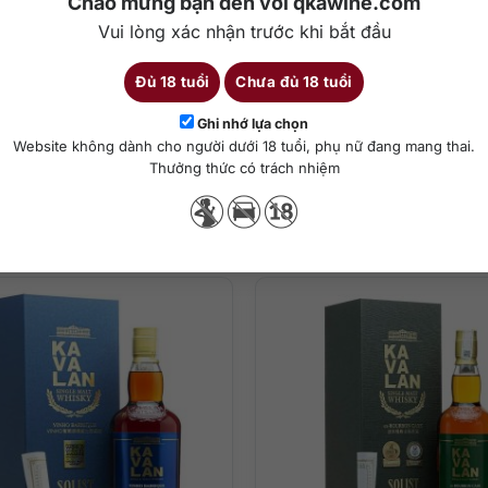
Chào mừng bạn đến với qkawine.com
Vui lòng xác nhận trước khi bắt đầu
Đủ 18 tuổi
Chưa đủ 18 tuổi
Chi tiết
Ghi nhớ lựa chọn
Website không dành cho người dưới 18 tuổi, phụ nữ đang mang thai.
Thưởng thức có trách nhiệm
ha chế cocktail
Sản phẩm tương tự
erry ngọt và Pedro Ximénez là vua của rượu sherry ngọt. Vậy nên kh
ào lấp đầy mũi với ghi chú: Trái cây khô, cam quýt, hạnh nhân, soc
oải mái.
ủa rượu sherry kéo dài, trái cây sấy khô, kẹo trái cây, mật ong, car