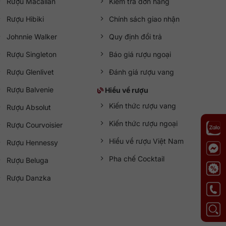
Rượu Macallan
Kiểm tra đơn hàng
Rượu Hibiki
Chính sách giao nhận
Johnnie Walker
Quy định đổi trả
Rượu Singleton
Báo giá rượu ngoại
Rượu Glenlivet
Đánh giá rượu vang
Rượu Balvenie
Hiểu về rượu
Kiến thức rượu vang
Rượu Absolut
Kiến thức rượu ngoại
Rượu Courvoisier
Hiểu về rượu Việt Nam
Rượu Hennessy
Pha chế Cocktail
Rượu Beluga
Rượu Danzka