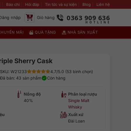
i
Báo chí
Hỏi đáp
Tin tức và sự kiện
Blog
Liên hệ
0363 909 636
Đăng nhập
Giỏ hàng
KHUYẾN MÃI
QUÀ TẶNG
NHÀ SẢN XUẤT
riple Sherry Cask
SKU: W21233
4.7/5.0 (53 bình chọn)
Đã bán: 43 sản phẩm
Còn hàng
Nồng độ
Phân loại rượu
40%
Single Malt
Whisky
ệu
Xuất xứ
Đài Loan