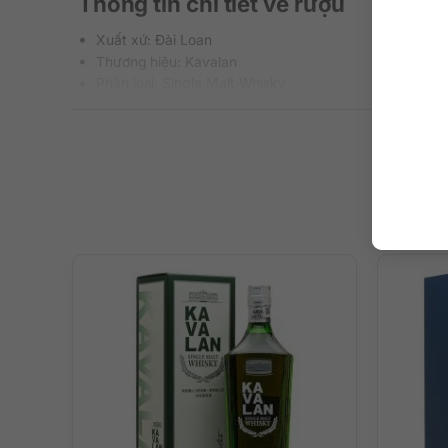
Thông tin chi tiết về rượu
Xuất xứ: Đài Loan
Thương hiệu: Kavalan
Phân loại: Single Malt Whisky
Nồng độ: 40%
Dung tích: 700 ml
Màu sắc: Màu hổ phách đỏ thắm
Cách thưởng thức: Uống nguyên chất, thêm đá viên, p
Mô tả hương vị rượu
Thùng Moscatel được mệnh danh và nữ hoàng của rượu sh
hết sức ngọt ngào cùng kết cấu mượt mà ấn tượng.
– Hương thơm: Hương thơm tươi mát, căng mọng và ngọt ng
như quế/hạt tiêu đen hòa quyện cùng gỗ sồi nồng nàn th
– Hương vị: Trên vòm miệng không thoát khỏi ảnh hưởng c
vị xếp chồng lên nhau, phức tạp và cân bằng.
– Hậu vị: Kết thúc kéo dài, mềm mượt, sảng khoái.