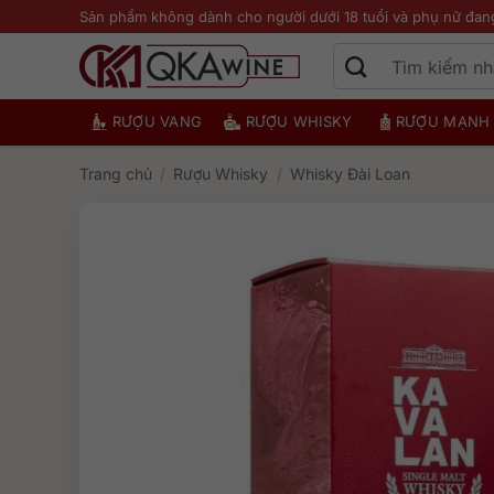
Bỏ
Sản phẩm không dành cho người dưới 18 tuổi và phụ nữ đan
qua
nội
dung
RƯỢU VANG
RƯỢU WHISKY
RƯỢU MẠNH
Trang chủ
/
Rượu Whisky
/
Whisky Đài Loan