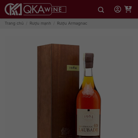
Bỏ
qua
nội
dung
Trang chủ
/
Rượu mạnh
/
Rượu Armagnac