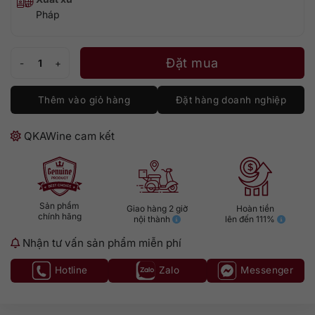
Pháp
Laubade 1984 số lượng
Đặt mua
Thêm vào giỏ hàng
Đặt hàng doanh nghiệp
QKAWine cam kết
Sản phẩm
Giao hàng 2 giờ
Hoàn tiền
chính hãng
nội thành
lên đến 111%
Nhận tư vấn sản phẩm miễn phí
Hotline
Zalo
Messenger