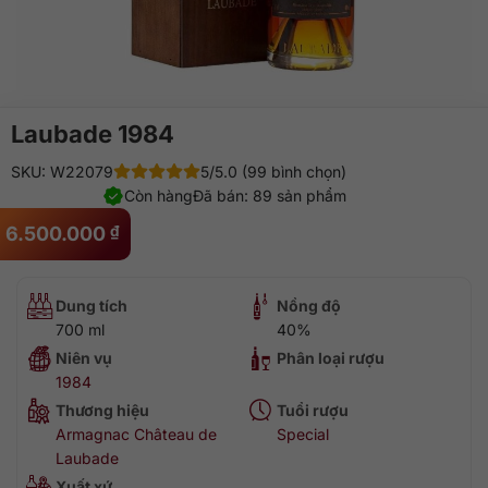
Laubade 1984
SKU: W22079
5/5.0 (99 bình chọn)
Còn hàng
Đã bán: 89 sản phẩm
6.500.000
₫
Dung tích
Nồng độ
700 ml
40%
Niên vụ
Phân loại rượu
1984
Thương hiệu
Tuổi rượu
Armagnac Château de
Special
Laubade
Xuất xứ