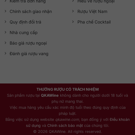
Kiểm tra đơn hàng
Hiểu về rượu ngoại
Chính sách giao nhận
Rượu Việt Nam
Quy định đổi trả
Pha chế Cocktail
Nhà cung cấp
Báo giá rượu ngoại
Đánh giá rượu vang
THƯỞNG RƯỢU CÓ TRÁCH NHIỆM
Sản phẩm rượu tại
QKAWine
không dành cho người dưới 18 tuổi và
phụ nữ mang thai.
Việc mua hàng yêu cầu xác minh độ tuổi theo đúng quy định của
pháp luật.
Bằng việc sử dụng website
qkawine.com
, bạn đồng ý với
Điều khoản
sử dụng
và
Chính sách bảo mật
của chúng tôi.
© 2026 QKAWine. All rights reserved.