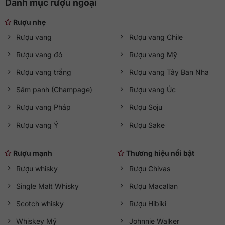
Danh mục rượu ngoại
Rượu nhẹ
Rượu vang
Rượu vang Chile
Rượu vang đỏ
Rượu vang Mỹ
Rượu vang trắng
Rượu vang Tây Ban Nha
Sâm panh (Champage)
Rượu vang Úc
Rượu vang Pháp
Rượu Soju
Rượu vang Ý
Rượu Sake
Rượu mạnh
Thương hiệu nổi bật
Rượu whisky
Rượu Chivas
Single Malt Whisky
Rượu Macallan
Scotch whisky
Rượu Hibiki
Whiskey Mỹ
Johnnie Walker