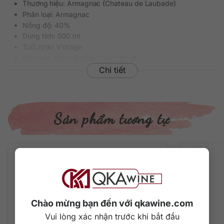
Thương hiệu: Armagnac (Chateau de Laubade)
Phân loại: Armagnac
Nồng độ: 40%
Dung tích: 500 ml
Tuổi rượu: Vintage
Màu sắc: Màu hổ phách nâu rực rỡ
Cách thưởng thức: Uống nguyên chất, thêm đá viên, pha
Chi tiết
chế cocktail
Mô tả hương vị rượu
Sản phẩm tương tự
Hương thơm mãnh liệt của trái cây, đặc biệt là quả mận khô
ngọt ngào. Vị rượu đậm đà, hài hòa với sự đan xen ngọt và
đắng độc đáo. Hậu vị dài lâu.
Chào mừng bạn đến với qkawine.com
Vui lòng xác nhận trước khi bắt đầu