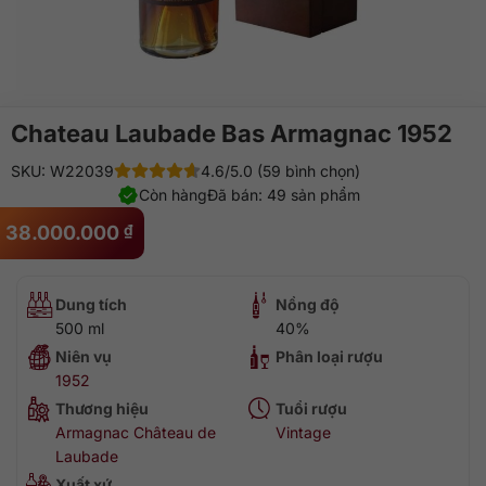
Chateau Laubade Bas Armagnac 1952
SKU: W22039
4.6/5.0 (59 bình chọn)
Còn hàng
Đã bán: 49 sản phẩm
38.000.000
₫
Dung tích
Nồng độ
500 ml
40%
Niên vụ
Phân loại rượu
1952
Thương hiệu
Tuổi rượu
Armagnac Château de
Vintage
Laubade
Xuất xứ