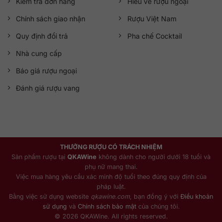
Kiểm tra đơn hàng
Hiểu về rượu ngoại
Chính sách giao nhận
Rượu Việt Nam
Quy định đổi trả
Pha chế Cocktail
Nhà cung cấp
Báo giá rượu ngoại
Đánh giá rượu vang
THƯỞNG RƯỢU CÓ TRÁCH NHIỆM
Sản phẩm rượu tại
QKAWine
không dành cho người dưới 18 tuổi và
phụ nữ mang thai.
Việc mua hàng yêu cầu xác minh độ tuổi theo đúng quy định của
pháp luật.
Bằng việc sử dụng website
qkawine.com
, bạn đồng ý với
Điều khoản
sử dụng
và
Chính sách bảo mật
của chúng tôi.
© 2026 QKAWine. All rights reserved.