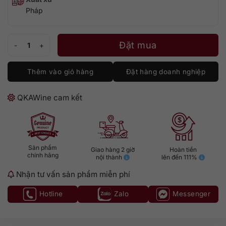
Pháp
Chateau Laubade Bas Armagnac 1952 số lượng
Đặt mua
Thêm vào giỏ hàng
Đặt hàng doanh nghiệp
QKAWine cam kết
Sản phẩm
Giao hàng 2 giờ
Hoàn tiền
chính hãng
nội thành
lên đến 111%
Nhận tư vấn sản phẩm miễn phí
Hotline
Zalo
Messenger