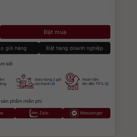
 Bas Armagnac 1968 số lượng
Đặt mua
o giỏ hàng
Đặt hàng doanh nghiệp
m kết
hẩm
Giao hàng 2 giờ
Hoàn tiền
hãng
nội thành
lên đến 111%
 sản phẩm miễn phí
ne
Zalo
Messenger