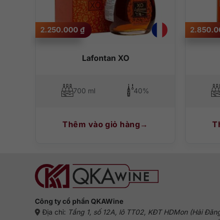
2.250.000
₫
2.850.
Lafontan XO
700 ml
40%
Thêm vào giỏ hàng
T
Công ty cổ phần QKAWine
Địa chỉ:
Tầng 1, số 12A, lô TT02, KĐT HDMon (Hải Đăn