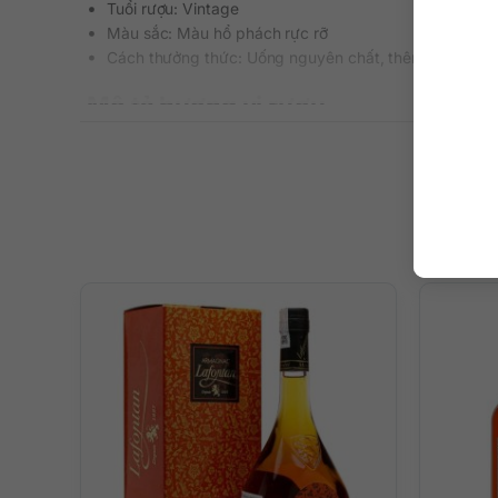
Tuổi rượu: Vintage
Màu sắc: Màu hổ phách rực rỡ
Cách thưởng thức: Uống nguyên chất, thêm đá viên, p
Mô tả hương vị rượu
– Mùi: Ấn tượng nổi bật của vani ngọt ngào và mận khô lấ
– Vị: Hương thơm vani béo ngậy tiếp tục phát triển mạnh