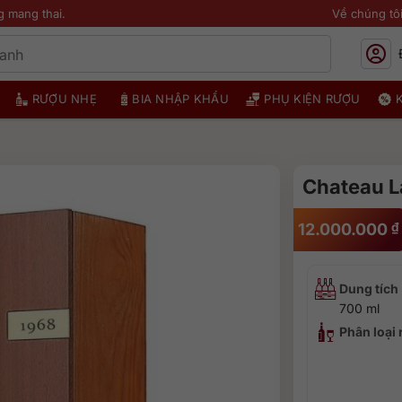
g mang thai.
Về chúng tô
RƯỢU NHẸ
BIA NHẬP KHẨU
PHỤ KIỆN RƯỢU
Chateau L
12.000.000
₫
Dung tích
700 ml
Phân loại