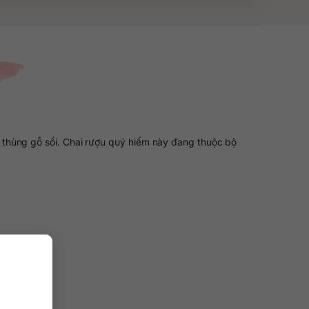
thùng gỗ sồi. Chai rượu quý hiếm này đang thuộc bộ