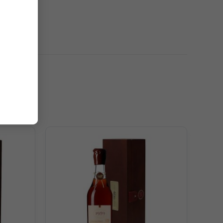
 bằng tinh tế trên vòm miệng.