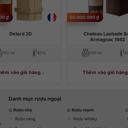
000
₫
50.000.000
₫
Delord 20
Chateau Laubade B
Armagnac 1942
700 ml
40%
500 ml
4
hêm vào giỏ hàng
Thêm vào giỏ hàng
Danh mục rượu ngoại
Rượu nhẹ
Rượu mạnh
Rượu vang
Rượu whisky
g