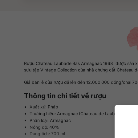
Rượu Chateau Laubade Bas Armagnac 1968 được sản xuất
sưu tập Vintage Collection của nhà chưng cất Chateau de
Giá bán lẻ của rượu đã lên đến 12.000.000 đồng/chai 700
Thông tin chi tiết về rượu
Xuất xứ: Pháp
Thương hiệu: Armagnac (Chateau de Laubade)
Phân loại: Armagnac
Nồng độ: 40%
Dung tích: 700 ml