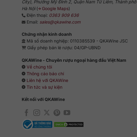
City), Phường Mỹ Đình 2, Quận Nam Từ Liêm, Thành phố
Hà Nội
(
Google Maps
)
Điện thoại:
0363 909 636
Email:
sales@qkawine.com
Chứng nhận kinh doanh
Mã số doanh nghiệp: 0110385539 - QKAWine JSC
Giấy phép bán lẻ rượu: 04/GP-UBND
QKAWine - Chuyên rượu ngoại hàng đầu Việt Nam
Về chúng tôi
Thông cáo báo chí
Liên hệ với QKAWine
Tin tức và sự kiện
Kết nối với QKAWine