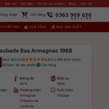
i
Báo chí
Hỏi đáp
Tin tức và sự kiện
Blog
Liên hệ
0363 909 636
Đăng nhập
Giỏ hàng
KHUYẾN MÃI
QUÀ TẶNG
NHÀ SẢN XUẤT
aubade Bas Armagnac 1968
SKU: W22046
4.6/5.0 (66 bình chọn)
Đã bán: 56 sản phẩm
Còn hàng
Nồng độ
Niên vụ
40%
1968
 rượu
Thương hiệu
Tuổi rượu
Armagnac
Vintage
Château de
Laubade