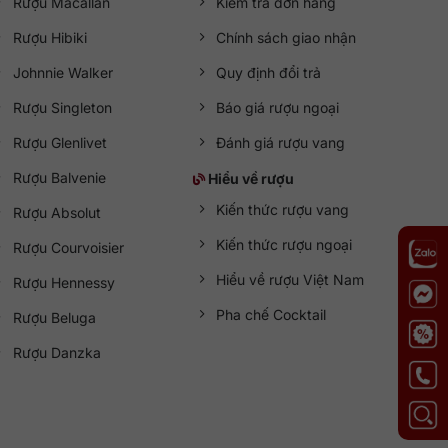
Rượu Macallan
Kiểm tra đơn hàng
Rượu Hibiki
Chính sách giao nhận
Johnnie Walker
Quy định đổi trả
Rượu Singleton
Báo giá rượu ngoại
Rượu Glenlivet
Đánh giá rượu vang
Rượu Balvenie
Hiểu về rượu
Kiến thức rượu vang
Rượu Absolut
Kiến thức rượu ngoại
Rượu Courvoisier
Hiểu về rượu Việt Nam
Rượu Hennessy
Pha chế Cocktail
Rượu Beluga
Rượu Danzka