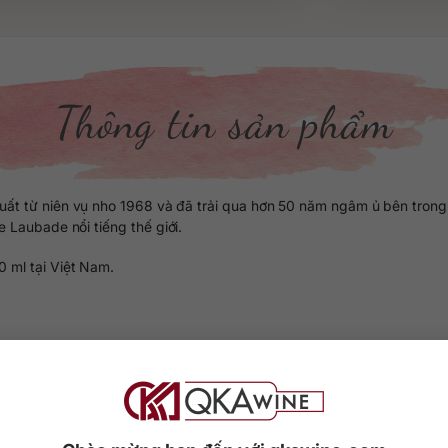
Thông tin sản phẩm
 từ niên vụ nho 1968 và đã trải qua hơn 50 năm ngâm ủ bên trong 
 Laubade nổi tiếng thế giới.
 ml tại Việt Nam.