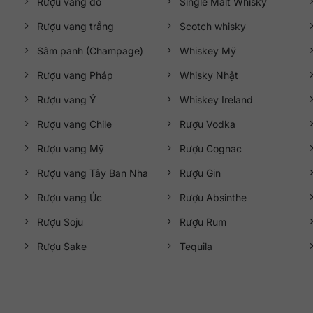
Rượu vang đỏ
Single Malt Whisky
Rượu vang trắng
Scotch whisky
Sâm panh (Champage)
Whiskey Mỹ
Rượu vang Pháp
Whisky Nhật
Rượu vang Ý
Whiskey Ireland
Rượu vang Chile
Rượu Vodka
Rượu vang Mỹ
Rượu Cognac
Rượu vang Tây Ban Nha
Rượu Gin
Rượu vang Úc
Rượu Absinthe
Rượu Soju
Rượu Rum
Rượu Sake
Tequila