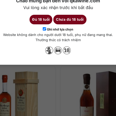
Chào mừng bạn đến với qkawine.com
Vui lòng xác nhận trước khi bắt đầu
ha chế cocktail
Đủ 18 tuổi
Chưa đủ 18 tuổi
Chi tiết
Ghi nhớ lựa chọn
n lướt ở tầng sau/
Website không dành cho người dưới 18 tuổi, phụ nữ đang mang thai.
Thưởng thức có trách nhiệm
 mẽ kết hợp cùng kẹo trái cây ngọt ngào, một cấu trúc dai dẳng, cân
Sản phẩm tương tự