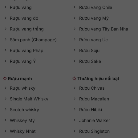
Rượu vang
Rượu vang Chile
Rượu vang đỏ
Rượu vang Mỹ
Rượu vang trắng
Rượu vang Tây Ban Nha
Sâm panh (Champage)
Rượu vang Úc
Rượu vang Pháp
Rượu Soju
Rượu vang Ý
Rượu Sake
Rượu mạnh
Thương hiệu nổi bật
Rượu whisky
Rượu Chivas
Single Malt Whisky
Rượu Macallan
Scotch whisky
Rượu Hibiki
Whiskey Mỹ
Johnnie Walker
Whisky Nhật
Rượu Singleton