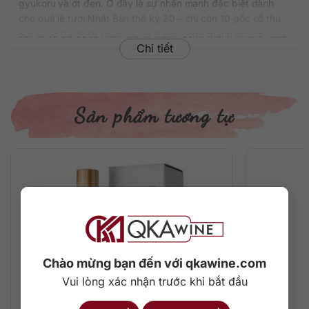
gyukoru và ớt đen. Ở đây là sự nhấn mạnh đặc biệt dành
cho quả lê tươi Nhật Bản thế kỷ 20 – chỉ còn 10 gốc cổ thụ
sót lại và đã được nhân giống thành công thành những “quả
Chi tiết
lê thế kỷ 21”. Một loại trái cây điển hình của tỉnh Tottori với vị
chua hoàn hảo và vị ngọt thanh lịch.
Rượu đạt Huy chương đồng tại cuộc thi Rượu vang và Rượu
mạnh San Francisco năm 2020.
Sản phẩm tương tự
Thông tin chi tiết về rượu
Xuất xứ: Nhật Bản
Thương hiệu: Matsui Kurayoshi
Phân loại: Gin
Nồng độ: 40%
Dung tích: 700 ml
Màu sắc: Trong suốt
Cách thưởng thức: Uống nguyên chất, thêm đá viên, pha
Chào mừng bạn đến với qkawine.com
chế cocktail
Vui lòng xác nhận trước khi bắt đầu
Hương vị độc đáo của những “quả lê thế
kỷ 20” nổi tiếng của Nhật Bản