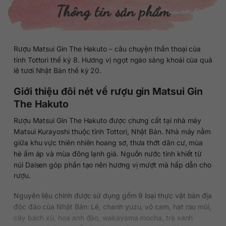
Thông tin sản phẩm
Rượu Matsui Gin The Hakuto – câu chuyện thần thoại của
tỉnh Tottori thế kỷ 8. Hương vị ngọt ngào sảng khoái của quả
lê tươi Nhật Bản thế kỷ 20.
Giới thiệu đôi nét về rượu gin Matsui Gin
The Hakuto
Rượu Matsui Gin The Hakuto được chưng cất tại nhà máy
Matsui Kurayoshi thuộc tỉnh Tottori, Nhật Bản. Nhà máy nằm
giữa khu vực thiên nhiên hoang sơ, thưa thớt dân cư, mùa
hè ấm áp và mùa đông lạnh giá. Nguồn nước tinh khiết từ
núi Daisen góp phần tạo nên hương vị mượt mà hấp dẫn cho
rượu.
Nguyên liệu chính được sử dụng gồm 9 loại thực vật bản địa
độc đáo của Nhật Bản: Lê, chanh yuzu, vỏ cam, hạt rau mùi,
cây bách xù, hoa anh đào, wakayama mocha, trà xanh