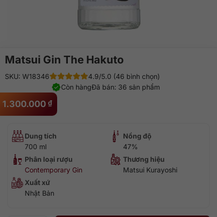
Matsui Gin The Hakuto
SKU: W18346
4.9/5.0 (46 bình chọn)
Còn hàng
Đã bán: 36 sản phẩm
1.300.000
₫
Dung tích
Nồng độ
700 ml
47%
Phân loại rượu
Thương hiệu
Contemporary Gin
Matsui Kurayoshi
Xuất xứ
Nhật Bản