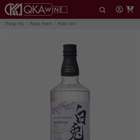
Bỏ
qua
nội
dung
Trang chủ
/
Rượu mạnh
/
Rượu Gin