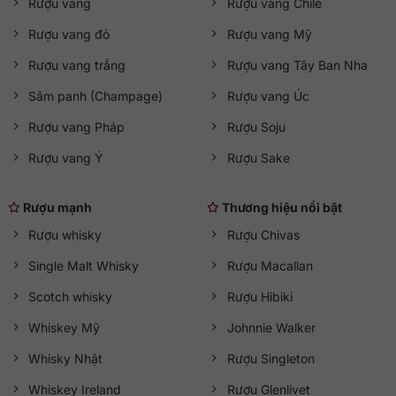
Rượu vang
Rượu vang Chile
Rượu vang đỏ
Rượu vang Mỹ
Rượu vang trắng
Rượu vang Tây Ban Nha
Sâm panh (Champage)
Rượu vang Úc
Rượu vang Pháp
Rượu Soju
Rượu vang Ý
Rượu Sake
Rượu mạnh
Thương hiệu nổi bật
Rượu whisky
Rượu Chivas
Single Malt Whisky
Rượu Macallan
Scotch whisky
Rượu Hibiki
Whiskey Mỹ
Johnnie Walker
Whisky Nhật
Rượu Singleton
Whiskey Ireland
Rượu Glenlivet