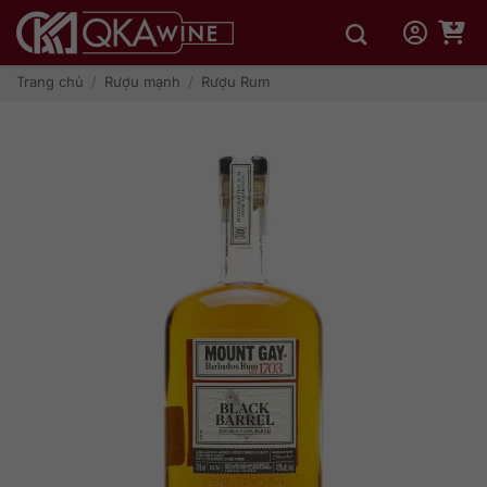
Bỏ
qua
nội
dung
Trang chủ
/
Rượu mạnh
/
Rượu Rum