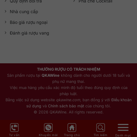
Quy định đổi trả
Pha chế Cocktail
Nhà cung cấp
Báo giá rượu ngoại
Đánh giá rượu vang
THƯỞNG RƯỢU CÓ TRÁCH NHIỆM
Sản phẩm rượu tại
QKAWine
không dành cho người dưới 18 tuổi và
phụ nữ mang thai.
Việc mua hàng yêu cầu xác minh độ tuổi theo đúng quy định của
pháp luật.
Bằng việc sử dụng website
qkawine.com
, bạn đồng ý với
Điều khoản
sử dụng
và
Chính sách bảo mật
của chúng tôi.
© 2026 QKAWine. All rights reserved.
Tư vấn
Khuyến mãi
Trang chủ
Tìm kiếm
Danh mục