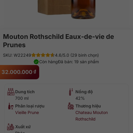
Mouton Rothschild Eaux-de-vie de
Prunes
SKU: W22249
4.6/5.0 (29 bình chọn)
Còn hàng
Đã bán: 19 sản phẩm
32.000.000
₫
Dung tích
Nồng độ
700 ml
42%
Phân loại rượu
Thương hiệu
Vieille Prune
Chateau Mouton
Rothschild
Xuất xứ