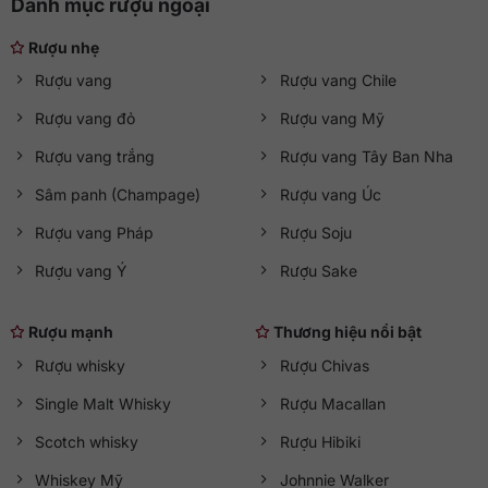
Danh mục rượu ngoại
Rượu nhẹ
Rượu vang
Rượu vang Chile
Rượu vang đỏ
Rượu vang Mỹ
Rượu vang trắng
Rượu vang Tây Ban Nha
Sâm panh (Champage)
Rượu vang Úc
Rượu vang Pháp
Rượu Soju
Rượu vang Ý
Rượu Sake
Rượu mạnh
Thương hiệu nổi bật
Rượu whisky
Rượu Chivas
Single Malt Whisky
Rượu Macallan
Scotch whisky
Rượu Hibiki
Whiskey Mỹ
Johnnie Walker