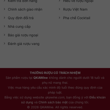
Kiểm tra đơn hàng
Hiểu về rượu ngoại
Chính sách giao nhận
Rượu Việt Nam
Quy định đổi trả
Pha chế Cocktail
Nhà cung cấp
Báo giá rượu ngoại
Đánh giá rượu vang
THƯỞNG RƯỢU CÓ TRÁCH NHIỆM
Sản phẩm rượu tại
QKAWine
không dành cho người dưới 18 tuổi và
phụ nữ mang thai.
Việc mua hàng yêu cầu xác minh độ tuổi theo đúng quy định của
pháp luật.
Bằng việc sử dụng website
qkawine.com
, bạn đồng ý với
Điều khoản
sử dụng
và
Chính sách bảo mật
của chúng tôi.
© 2026 QKAWine. All rights reserved.