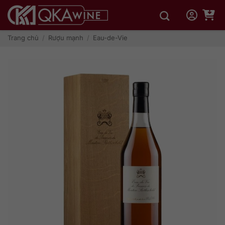
Bỏ
qua
nội
dung
Trang chủ
/
Rượu mạnh
/
Eau-de-Vie