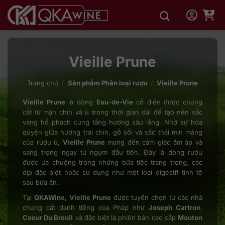
Bỏ
qua
nội
dung
Vieille Prune
Trang chủ
/
Sản phẩm Phân loại rượu
/
Vieille Prune
Vieille Prune
là dòng
Eau-de-Vie
cổ điển được chưng
cất từ mận chín và ủ trong thời gian dài để tạo nên sắc
vàng hổ phách cùng tầng hương sâu lắng. Nhờ sự hòa
quyện giữa hương trái chín, gỗ sồi và sắc thái mịn màng
của rượu ủ,
Vieille Prune
mang đến cảm giác ấm áp và
sang trọng ngay từ ngụm đầu tiên. Đây là dòng rượu
được ưa chuộng trong những bữa tiệc trang trọng, các
dịp đặc biệt hoặc sử dụng như một loại digestif tinh tế
sau bữa ăn.
Tại
QKAWine
,
Vieille Prune
được tuyển chọn từ các nhà
chưng cất danh tiếng của Pháp như
Joseph Cartron
,
Coeur Du Breuil
và đặc biệt là phiên bản cao cấp
Mouton