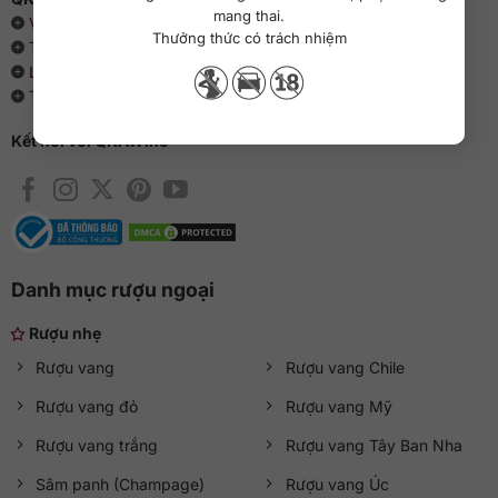
mang thai.
Về chúng tôi
Thưởng thức có trách nhiệm
Thông cáo báo chí
Liên hệ với QKAWine
Tin tức và sự kiện
Kết nối với QKAWine
Danh mục rượu ngoại
Rượu nhẹ
Rượu vang
Rượu vang Chile
Rượu vang đỏ
Rượu vang Mỹ
Rượu vang trắng
Rượu vang Tây Ban Nha
Sâm panh (Champage)
Rượu vang Úc