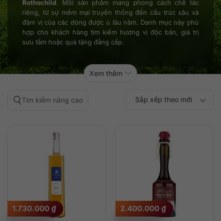
Rothschild
. Mỗi sản phẩm mang phong cách chế tác
riêng, từ sự mềm mại truyền thống đến cấu trúc sâu và
đậm vị của các dòng được ủ lâu năm. Danh mục này phù
hợp cho khách hàng tìm kiếm hương vị độc bản, giá trị
sưu tầm hoặc quà tặng đẳng cấp.
Xem thêm
Sắp xếp theo mới
Tìm kiếm nâng cao
Sắp xếp theo
Sắp xếp theo mức
nhất
Sắp xếp theo giá:
Sắp xếp theo giá:
độ phổ biến
thấp đến cao
cao đến thấp
1.730.000
₫
2.400.000
₫