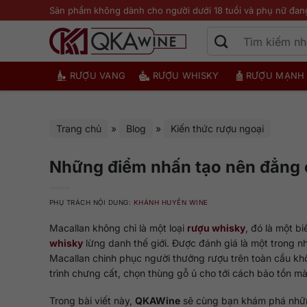
Bỏ
Sản phẩm không dành cho người dưới 18 tuổi và phụ nữ đan
qua
nội
dung
RƯỢU VANG
RƯỢU WHISKY
RƯỢU MẠNH
Trang chủ
»
Blog
»
Kiến thức rượu ngoại
Những điểm nhấn tạo nên đẳng 
PHỤ TRÁCH NỘI DUNG:
KHÁNH HUYỀN WINE
Macallan không chỉ là một loại
rượu whisky
, đó là một b
whisky
lừng danh thế giới. Được đánh giá là một trong n
Macallan chinh phục người thưởng rượu trên toàn cầu khô
trình chưng cất, chọn thùng gỗ ủ cho tới cách bảo tồn mà
Trong bài viết này,
QKAWine
sẽ cùng bạn khám phá nhữn