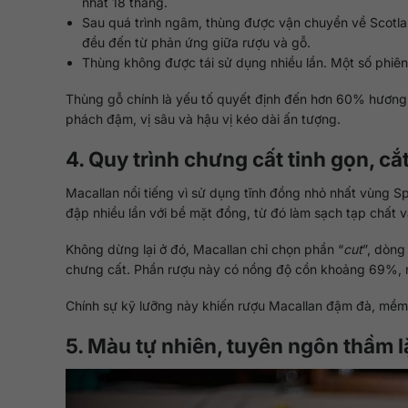
nhất 18 tháng.
Sau quá trình ngâm, thùng được vận chuyển về Scotland
đều đến từ phản ứng giữa rượu và gỗ.
Thùng không được tái sử dụng nhiều lần. Một số phiê
Thùng gỗ chính là yếu tố quyết định đến hơn 60% hương 
phách đậm, vị sâu và hậu vị kéo dài ấn tượng.
4. Quy trình chưng cất tinh gọn, cắ
Macallan nổi tiếng vì sử dụng tĩnh đồng nhỏ nhất vùng Sp
đập nhiều lần với bề mặt đồng, từ đó làm sạch tạp chất và
Không dừng lại ở đó, Macallan chỉ chọn phần “
cut
”, dòng
chưng cất. Phần rượu này có nồng độ cồn khoảng 69%, rấ
Chính sự kỹ lưỡng này khiến rượu Macallan đậm đà, mềm
5. Màu tự nhiên, tuyên ngôn thầm 