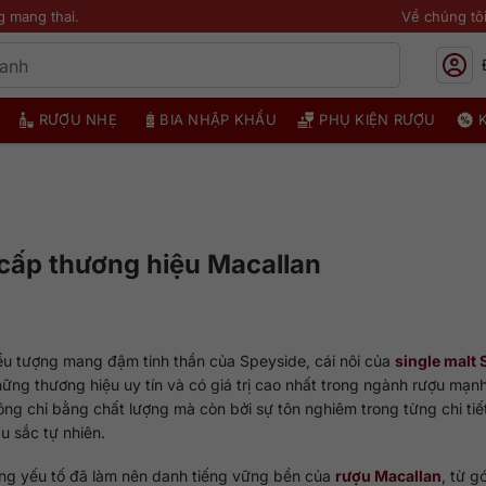
g mang thai.
Về chúng tô
RƯỢU NHẸ
BIA NHẬP KHẨU
PHỤ KIỆN RƯỢU
cấp thương hiệu Macallan
iểu tượng mang đậm tinh thần của Speyside, cái nôi của
single malt 
hững thương hiệu uy tín và có giá trị cao nhất trong ngành rượu mạn
ng chỉ bằng chất lượng mà còn bởi sự tôn nghiêm trong từng chi tiết
u sắc tự nhiên.
g yếu tố đã làm nên danh tiếng vững bền của
rượu Macallan
, từ g