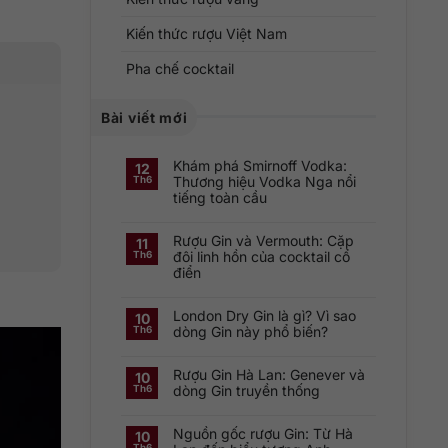
Kiến thức rượu Việt Nam
Pha chế cocktail
Bài viết mới
Khám phá Smirnoff Vodka:
12
Thương hiệu Vodka Nga nổi
Th6
tiếng toàn cầu
Không
có
Rượu Gin và Vermouth: Cặp
bình
11
luận
đôi linh hồn của cocktail cổ
Th6
ở
điển
Khám
phá
Không
Smirnoff
có
Vodka:
London Dry Gin là gì? Vì sao
bình
Thương
10
luận
hiệu
dòng Gin này phổ biến?
Th6
ở
Vodka
Rượu
Nga
Không
Gin
nổi
có
và
tiếng
Rượu Gin Hà Lan: Genever và
bình
10
Vermouth:
toàn
luận
dòng Gin truyền thống
Th6
Cặp
cầu
ở
đôi
London
Không
linh
Dry
có
hồn
Gin
Nguồn gốc rượu Gin: Từ Hà
bình
10
của
là
luận
cocktail
Th6