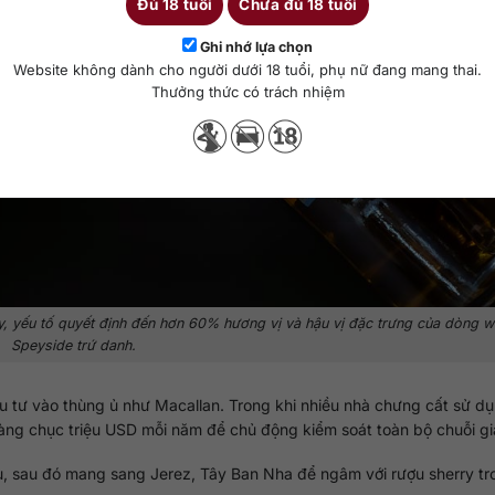
Đủ 18 tuổi
Chưa đủ 18 tuổi
Ghi nhớ lựa chọn
Website không dành cho người dưới 18 tuổi, phụ nữ đang mang thai.
Thưởng thức có trách nhiệm
y, yếu tố quyết định đến hơn 60% hương vị và hậu vị đặc trưng của dòng w
Speyside trứ danh.
 tư vào thùng ủ như Macallan. Trong khi nhiều nhà chưng cất sử dụn
ng chục triệu USD mỗi năm để chủ động kiểm soát toàn bộ chuỗi giá 
u, sau đó mang sang Jerez, Tây Ban Nha để ngâm với rượu sherry tro