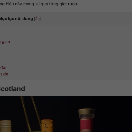
ng hiệu này mang lại qua từng giọt rượu.
Mục lục nội dung
[
ẩn
]
i gian
 đại
yside
Scotland