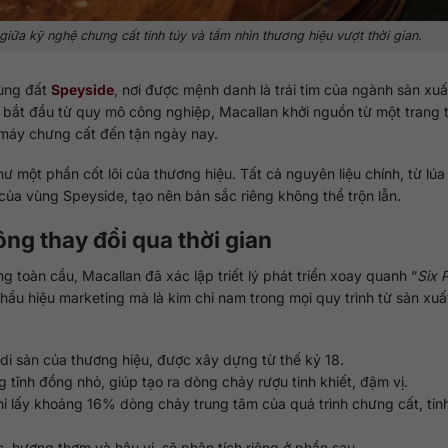
 giữa kỹ nghệ chưng cất tinh túy và tầm nhìn thương hiệu vượt thời gian.
vùng đất
Speyside
, nơi được mệnh danh là trái tim của ngành sản xu
 bắt đầu từ quy mô công nghiệp, Macallan khởi nguồn từ một trang t
hà máy chưng cất đến tận ngày nay.
hư một phần cốt lõi của thương hiệu. Tất cả nguyên liệu chính, từ lú
ủa vùng Speyside, tạo nên bản sắc riêng không thể trộn lẫn.
ông thay đổi qua thời gian
 toàn cầu, Macallan đã xác lập triết lý phát triển xoay quanh “
Six P
hẩu hiệu marketing mà là kim chỉ nam trong mọi quy trình từ sản xuấ
à di sản của thương hiệu, được xây dựng từ thế kỷ 18.
 tĩnh đồng nhỏ, giúp tạo ra dòng chảy rượu tinh khiết, đậm vị.
hỉ lấy khoảng 16% dòng chảy trung tâm của quá trình chưng cất, tinh
, hương thơm và hậu vị, sẽ phân tích riêng ở phần sau.