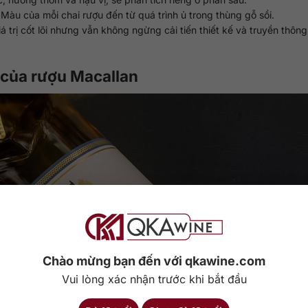
Màu của mỗi chai rượu đến từ quá trình ủ trong thùng gỗ sồi.
iá trị cốt lõi nhưng vẫn không ngừng cải tiến thiết kế và truyền thông
ị của rượu Macallan
Chào mừng bạn đến với qkawine.com
Vui lòng xác nhận trước khi bắt đầu