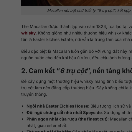
Macallan nổi bật nhờ triết lý “
6 trụ cột
”, kết hợp
The Macallan được thành lập vào năm 1824, tọa lạc tại 
whisky
. Không giống như nhiều thương hiệu whisky khác
tên là Easter Elchies Estate, nơi vẫn là trung tâm của n
Điều đặc biệt là Macallan luôn gắn bó với vùng đất này n
nguồn nước cho đến khí hậu ủ rượu, đều chịu ảnh hưởng c
2. Cam kết “
6 trụ cột
”, nền tảng kh
Để xây dựng một thương hiệu whisky mang tính biểu tượng
trụ cột làm nên đẳng cấp thương hiệu. Đây không chỉ là k
truyền thông.
Ngôi nhà Easter Elchies House
: Biểu tượng lịch sử v
Đội ngũ chưng cất nhỏ nhất Speyside
: Sử dụng những
Phần ngon nhất của rượu (the finest cut)
: Macallan c
nhất, giàu ester nhất.
Thùng gỗ sồi đặc biệt
: Góp phần lớn nhất vào màu sắc