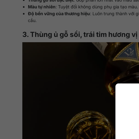
Màu tự nhiên
: Tuyệt đối không dùng phụ gia tạo màu. 
Độ bền vững của thương hiệu
: Luôn trung thành với g
cầu.
3. Thùng ủ gỗ sồi, trái tim hương v