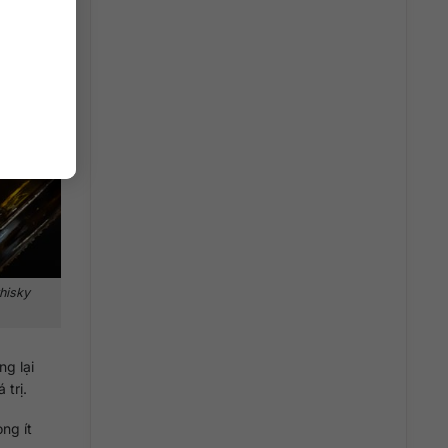
hisky
g lại
trị.
ng ít