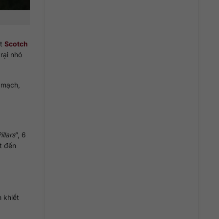
ất
Scotch
rại nhỏ
a mạch,
illars
”, 6
t đến
 khiết