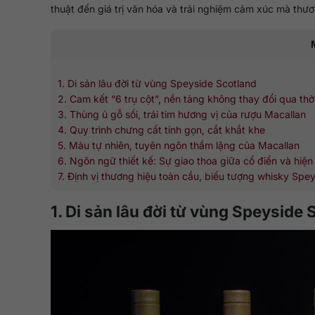
thuật đến giá trị văn hóa và trải nghiệm cảm xúc mà thươ
1. Di sản lâu đời từ vùng Speyside Scotland
2. Cam kết “6 trụ cột”, nền tảng không thay đổi qua thờ
3. Thùng ủ gỗ sồi, trái tim hương vị của rượu Macallan
4. Quy trình chưng cất tinh gọn, cắt khắt khe
5. Màu tự nhiên, tuyên ngôn thầm lặng của Macallan
6. Ngôn ngữ thiết kế: Sự giao thoa giữa cổ điển và hiện
7. Định vị thương hiệu toàn cầu, biểu tượng whisky Spe
1. Di sản lâu đời từ vùng Speyside 