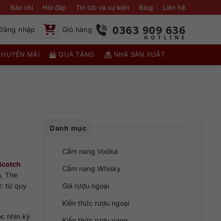
i
Báo chí
Hỏi đáp
Tin tức và sự kiện
Blog
Liên hệ
0363 909 636
Đăng nhập
Giỏ hàng
KHUYẾN MÃI
QUÀ TẶNG
NHÀ SẢN XUẤT
Danh mục
Cẩm nang Vodka
Scotch
Cẩm nang Whisky
h, The
: từ quy
Giá rượu ngoại
Kiến thức rượu ngoại
óc nhìn kỹ
Kiến thức rượu vang