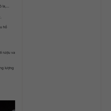
ô la,…
.
àu hổ
ơi rượu va
ổng lượng