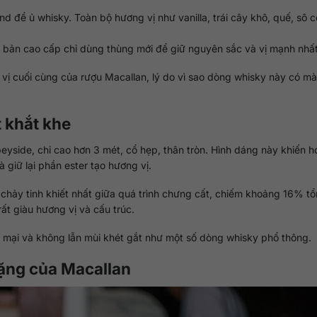
 để ủ whisky. Toàn bộ hương vị như vanilla, trái cây khô, quế, sô c
n bản cao cấp chỉ dùng thùng mới để giữ nguyên sắc và vị mạnh nhất
vị cuối cùng của rượu Macallan, lý do vì sao dòng whisky này có m
t khắt khe
eyside, chỉ cao hơn 3 mét, cổ hẹp, thân tròn. Hình dáng này khiến h
 giữ lại phần ester tạo hương vị.
 chảy tinh khiết nhất giữa quá trình chưng cất, chiếm khoảng 16% t
t giàu hương vị và cấu trúc.
 mại và không lẫn mùi khét gắt như một số dòng whisky phổ thông.
lặng của Macallan