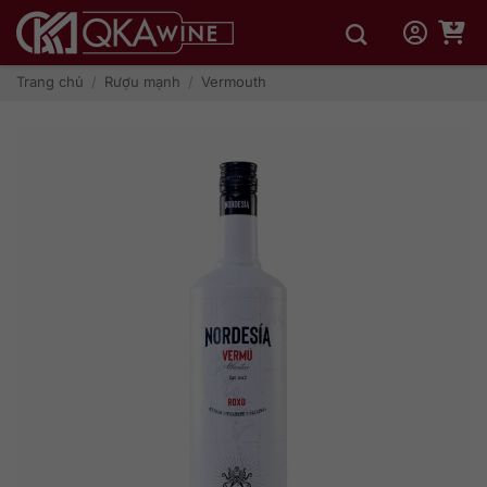
Bỏ
qua
nội
dung
Trang chủ
/
Rượu mạnh
/
Vermouth