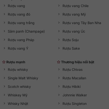
Rượu vang
Rượu vang Chile
Rượu vang đỏ
Rượu vang Mỹ
Rượu vang trắng
Rượu vang Tây Ban Nha
Sâm panh (Champage)
Rượu vang Úc
Rượu vang Pháp
Rượu Soju
Rượu vang Ý
Rượu Sake
Rượu mạnh
Thương hiệu nổi bật
Rượu whisky
Rượu Chivas
Single Malt Whisky
Rượu Macallan
Scotch whisky
Rượu Hibiki
Whiskey Mỹ
Johnnie Walker
Whisky Nhật
Rượu Singleton