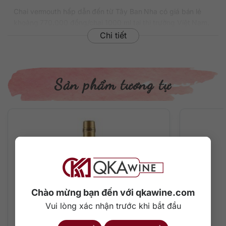
Chai vermouth hấp dẫn đến từ Tây Ban Nha có giá bán lẻ
khoảng 770.000 đồng/chai 1000 ml tại thị trường Việt Nam.
Chi tiết
Thông tin chi tiết về rượu
Xuất xứ: Tây Ban Nha
Thương hiệu: Nordsia
Sản phẩm tương tự
Phân loại: Vermouth
Nồng độ: 15%
Dung tích: 1000 ml
Màu sắc: Màu đỏ ruby đậm ánh tím nhẹ
Cách thưởng thức: Uống trực tiếp cùng đá lạnh / ướp
lạnh, pha chế cocktail
Mô tả hương vị rượu
Rượu sở hữu màu đỏ ruby ánh tím nhẹ phản ánh sự giàu có
tuyệt vời trên hương vị. Trên mũi là mùi thơm tinh tế của cam
Chào mừng bạn đến với qkawine.com
quýt tươi mát hòa quyện cùng gỗ sồi nồng nàn và gia vị cay
Vui lòng xác nhận trước khi bắt đầu
nhẹ như quế và đinh hương.