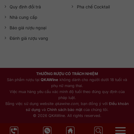
Quy định đổi trả
Pha chế Cocktail
Nhà cung cấp
Báo giá rượu ngoại
Đánh giá rượu vang
THƯỞNG RƯỢU CÓ TRÁCH NHIỆM
Sản phẩm rượu tại
QKAWine
không dành cho người dưới 18 tuổi và
phụ nữ mang thai.
Việc mua hàng yêu cầu xác minh độ tuổi theo đúng quy định của
pháp luật.
Bằng việc sử dụng website
qkawine.com
, bạn đồng ý với
Điều khoản
sử dụng
và
Chính sách bảo mật
của chúng tôi.
© 2026 QKAWine. All rights reserved.