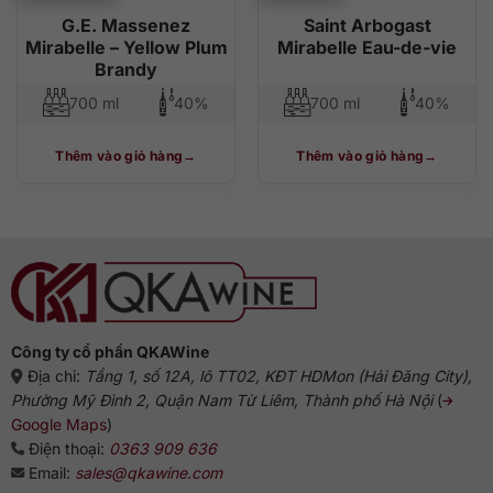
G.E. Massenez
Saint Arbogast
Mirabelle – Yellow Plum
Mirabelle Eau-de-vie
Brandy
700 ml
40%
700 ml
40%
Thêm vào giỏ hàng
Thêm vào giỏ hàng
Công ty cổ phần QKAWine
Địa chỉ:
Tầng 1, số 12A, lô TT02, KĐT HDMon (Hải Đăng City),
Phường Mỹ Đình 2, Quận Nam Từ Liêm, Thành phố Hà Nội
(
Google Maps
)
Điện thoại:
0363 909 636
Email:
sales@qkawine.com