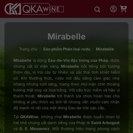
Bỏ
qua
nội
dung
Mirabelle
Trang chủ
/
Sản phẩm Phân loại rượu
/
Mirabelle
Mirabelle
là dòng
Eau-de-Vie đặc trưng của Pháp
, được
chưng cất từ mận vàng
Mirabelle
nổi tiếng bởi hương
thơm dịu, vị trái cây tự nhiên và sắc thái tinh khiết hiếm
có. Khi thưởng thức, rượu mở đầu bằng cảm giác nhẹ
nhàng nhưng tươi sáng, mang theo mùi mận chín thoảng
hương mật ong và hoa trắng. Với cấu trúc mềm và hậu vị
thanh thoát,
Mirabelle
trở thành lựa chọn hoàn hảo cho
những ai yêu thích sự tinh tế nhưng vẫn muốn cảm nhận
độ mạnh rõ rệt của một dòng Eau-de-Vie cao cấp.
Tại
QKAWine
, những chai
Mirabelle
được tuyển chọn từ
hai nhà chưng cất danh tiếng của Pháp là
Saint Arbogast
và
G. E. Massenez
. Mỗi thương hiệu mang phong cách