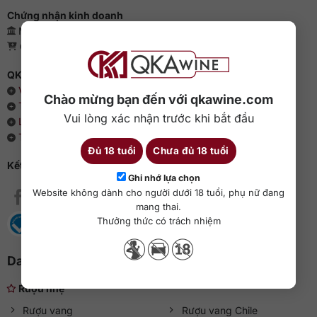
Chứng nhận kinh doanh
Mã số doanh nghiệp: 0110385539 - QKAWine JSC
Giấy phép bán lẻ rượu: 04/GP-UBND
QKAWine - Chuyên rượu ngoại hàng đầu Việt Nam
Về chúng tôi
Chào mừng bạn đến với qkawine.com
Thông cáo báo chí
Vui lòng xác nhận trước khi bắt đầu
Liên hệ với QKAWine
Tin tức và sự kiện
Đủ 18 tuổi
Chưa đủ 18 tuổi
Kết nối với QKAWine
Ghi nhớ lựa chọn
Website không dành cho người dưới 18 tuổi, phụ nữ đang
mang thai.
Thưởng thức có trách nhiệm
Danh mục rượu ngoại
Rượu nhẹ
Rượu vang
Rượu vang Chile