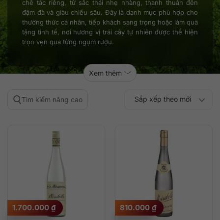
chế tác riêng, từ sắc thái nhẹ nhàng, thanh thuần đến
đậm đà và giàu chiều sâu. Đây là danh mục phù hợp cho
thưởng thức cá nhân, tiếp khách sang trọng hoặc làm quà
tặng tinh tế, nơi hương vị trái cây tự nhiên được thể hiện
trọn vẹn qua từng ngụm rượu.
Xem thêm
Sắp xếp theo mới
Tìm kiếm nâng cao
Sắp xếp theo
Sắp xếp theo mức
nhất
Sắp xếp theo giá:
Sắp xếp theo giá:
độ phổ biến
thấp đến cao
cao đến thấp
1.700.000
₫
810.000
₫