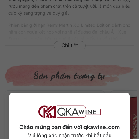
rượu mang đến phẩm chất trên cả tuyệt vời, là món quà biếu
cực kỳ sang trọng và quý giá.
Phiên bản giới hạn Remy Martin XO Limited Edition dành cho
năm con ngựa kết hợp với nghệ sĩ đương đại châu Á – Xue
Song – cùng cảm hứng nghệ thuật cắt giấy truyền thống
Chi tiết
Trung Quốc, mang đến biểu tượng “Mã đáo thành công”
dưới dạng cung hoàng đạo Nhân Mã, ngựa phi nước đại
giữa hàng tre trúc, biểu trưng cho sự mạnh mẽ và thịnh
vượng trong năm mới.
Sản phẩm tương tự
Tông đỏ rực rỡ bao trùm khắp hộp rượu tạo nên khung cảnh
rộn ràng, sự hưng thịnh, phú quý cho bàn tiệc.
Thông tin chi tiết về rượu
Xuất xứ: Pháp
Thương hiệu: Remy Martin
Phân loại: Cognac
Chào mừng bạn đến với qkawine.com
Tuổi rượu/Hạng rượu: XO
Nồng độ: 40%
Vui lòng xác nhận trước khi bắt đầu