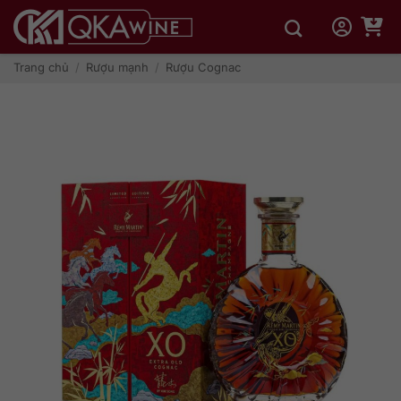
Bỏ
qua
nội
dung
Trang chủ
/
Rượu mạnh
/
Rượu Cognac