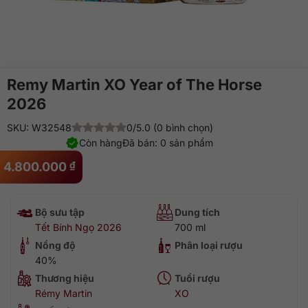
Remy Martin XO Year of The Horse
2026
SKU: W32548
0/5.0 (0 bình chọn)
Còn hàng
Đã bán: 0 sản phẩm
4.800.000
₫
Bộ sưu tập
Dung tích
Tết Bính Ngọ 2026
700 ml
Nồng độ
Phân loại rượu
40%
Thương hiệu
Tuổi rượu
Rémy Martin
XO