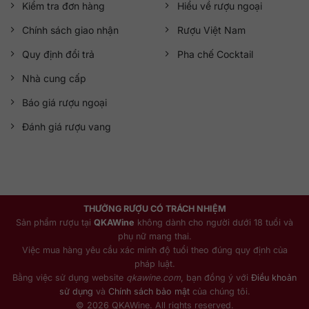
Kiểm tra đơn hàng
Hiểu về rượu ngoại
Chính sách giao nhận
Rượu Việt Nam
Quy định đổi trả
Pha chế Cocktail
Nhà cung cấp
Báo giá rượu ngoại
Đánh giá rượu vang
THƯỞNG RƯỢU CÓ TRÁCH NHIỆM
Sản phẩm rượu tại
QKAWine
không dành cho người dưới 18 tuổi và
phụ nữ mang thai.
Việc mua hàng yêu cầu xác minh độ tuổi theo đúng quy định của
pháp luật.
Bằng việc sử dụng website
qkawine.com
, bạn đồng ý với
Điều khoản
sử dụng
và
Chính sách bảo mật
của chúng tôi.
© 2026 QKAWine. All rights reserved.