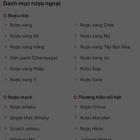
Danh mục rượu ngoại
Rượu nhẹ
Rượu vang
Rượu vang Chile
Rượu vang đỏ
Rượu vang Mỹ
Rượu vang trắng
Rượu vang Tây Ban Nha
Sâm panh (Champage)
Rượu vang Úc
Rượu vang Pháp
Rượu Soju
Rượu vang Ý
Rượu Sake
Rượu mạnh
Thương hiệu nổi bật
Rượu whisky
Rượu Chivas
Single Malt Whisky
Rượu Macallan
Scotch whisky
Rượu Hibiki
Whiskey Mỹ
Johnnie Walker