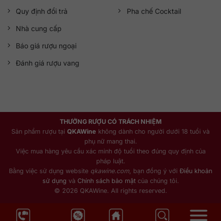
Quy định đổi trả
Pha chế Cocktail
Nhà cung cấp
Báo giá rượu ngoại
Đánh giá rượu vang
THƯỞNG RƯỢU CÓ TRÁCH NHIỆM
Sản phẩm rượu tại
QKAWine
không dành cho người dưới 18 tuổi và
phụ nữ mang thai.
Việc mua hàng yêu cầu xác minh độ tuổi theo đúng quy định của
pháp luật.
Bằng việc sử dụng website
qkawine.com
, bạn đồng ý với
Điều khoản
sử dụng
và
Chính sách bảo mật
của chúng tôi.
© 2026 QKAWine. All rights reserved.