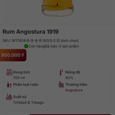
Rum Angostura 1919
SKU: W17808
0/5.0 (0 bình chọn)
Còn hàng
Đã bán: 0 sản phẩm
950.000
₫
Dung tích
Nồng độ
700 ml
40%
Phân loại rượu
Thương hiệu
Angostura
Xuất xứ
Trinidad & Tobago