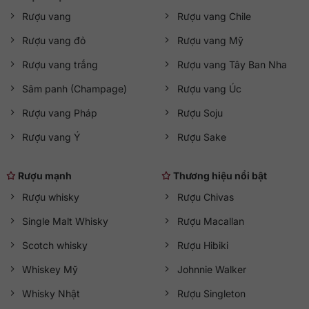
Rượu vang
Rượu vang Chile
Rượu vang đỏ
Rượu vang Mỹ
Rượu vang trắng
Rượu vang Tây Ban Nha
Sâm panh (Champage)
Rượu vang Úc
Rượu vang Pháp
Rượu Soju
Rượu vang Ý
Rượu Sake
Rượu mạnh
Thương hiệu nổi bật
Rượu whisky
Rượu Chivas
Single Malt Whisky
Rượu Macallan
Scotch whisky
Rượu Hibiki
Whiskey Mỹ
Johnnie Walker
Whisky Nhật
Rượu Singleton