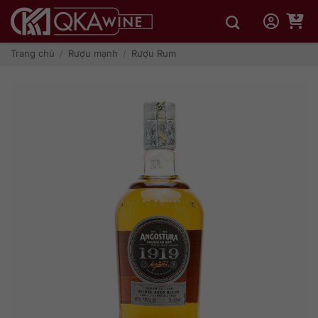
Bỏ
qua
nội
dung
Trang chủ
/
Rượu mạnh
/
Rượu Rum