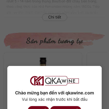
nhất 5 – 14 năm trong thùng Bourbon đốt cháy bên trong,
theo công thức của nhà Fernandes những năm 1800s. Tiếp
đến sẽ trộn thêm một hỗn hợp rum cháy đặc biệt được lấy
Chi tiết
từ những thùng rum 1919 còn sót lại trong trận hỏa hoạn
năm 1932. Từ đó làm nên một dòng rượu Rum Angostura
thanh lịch, đình đám, lay động hàng triệu tâm hồn tại Bắc
Mỹ.
Sản phẩm tương tự
Thông tin chi tiết về rượu
Xuất xứ: Trinidad & Tobago
Thương hiệu: Angostura
Phân loại: Rum
Nồng độ: 40%
Dung tích: 700 ml
Màu sắc: Màu vàng hổ phách nhạt trong veo
Cách thưởng thức: Uống nguyên chất, thêm đá viên, pha
với nước lọc, pha chế cocktail.
Chào mừng bạn đến với qkawine.com
Mô tả hương vị rượu
Vui lòng xác nhận trước khi bắt đầu
Rượu toát lên ánh hổ phách vàng nhạt trong veo và ngập