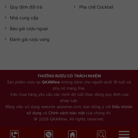
Quy định đổi trả
Pha chế Cocktail
Nhà cung cấp
Báo giá rượu ngoại
Đánh giá rượu vang
THƯỞNG RƯỢU CÓ TRÁCH NHIỆM
Sản phẩm rượu tại
QKAWine
không dành cho người dưới 18 tuổi và
phụ nữ mang thai.
Việc mua hàng yêu cầu xác minh độ tuổi theo đúng quy định của
pháp luật.
Bằng việc sử dụng website
qkawine.com
, bạn đồng ý với
Điều khoản
sử dụng
và
Chính sách bảo mật
của chúng tôi.
© 2026 QKAWine. All rights reserved.