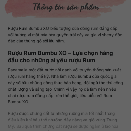
Thông tin sản phẩm
Rượu Rum Bumbu XO biểu tượng của dòng rum đẳng cấp
với hương vị mật mía hòa quyện trái cây và gia vị sherry độc
đáo của thùng gỗ sồi lâu năm.
Rượu Rum Bumbu XO – Lựa chọn hàng
đầu cho những ai yêu rượu Rum
Panama là một đất nước nổi danh với truyền thống sản xuất
rượu rum hàng thế kỷ. Nhà làm rượu Bumbu của quốc gia
này sở hữu những công thức hảo hạng, đội ngũ thợ thủ công
chất lượng và sáng tạo. Chính vì vậy họ đã làm nên nhiều
chai rượu rum đẳng cấp trên thế giới, tiêu biểu với Rum
Bumbu XO.
Rượu được chưng cất từ những ruộng mía tốt nhất trong
điều kiện khí hậu thổ nhưỡng đầy nắng và gió vùng Trung
Mỹ. Sau quá trình chưng cất rượu sẽ được ngâm ủ lão hóa