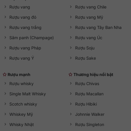
Rượu vang
Rượu vang Chile
Rượu vang đỏ
Rượu vang Mỹ
Rượu vang trắng
Rượu vang Tây Ban Nha
Sâm panh (Champage)
Rượu vang Úc
Rượu vang Pháp
Rượu Soju
Rượu vang Ý
Rượu Sake
Rượu mạnh
Thương hiệu nổi bật
Rượu whisky
Rượu Chivas
Single Malt Whisky
Rượu Macallan
Scotch whisky
Rượu Hibiki
Whiskey Mỹ
Johnnie Walker
Whisky Nhật
Rượu Singleton