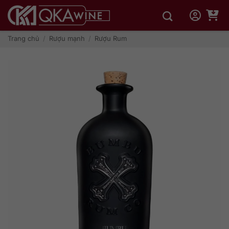
Bỏ
qua
nội
dung
Trang chủ
/
Rượu mạnh
/
Rượu Rum