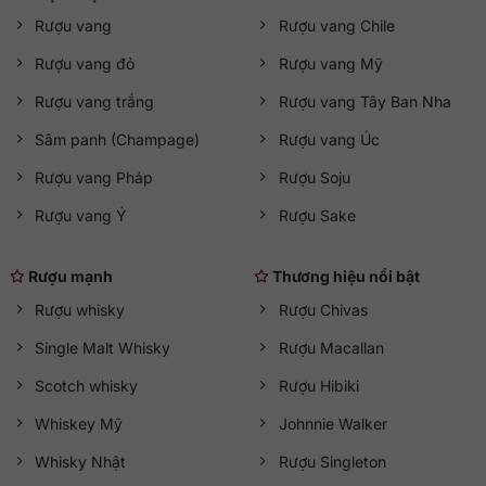
Rượu vang
Rượu vang Chile
Rượu vang đỏ
Rượu vang Mỹ
Rượu vang trắng
Rượu vang Tây Ban Nha
Sâm panh (Champage)
Rượu vang Úc
Rượu vang Pháp
Rượu Soju
Rượu vang Ý
Rượu Sake
Rượu mạnh
Thương hiệu nổi bật
Rượu whisky
Rượu Chivas
Single Malt Whisky
Rượu Macallan
Scotch whisky
Rượu Hibiki
Whiskey Mỹ
Johnnie Walker
Whisky Nhật
Rượu Singleton