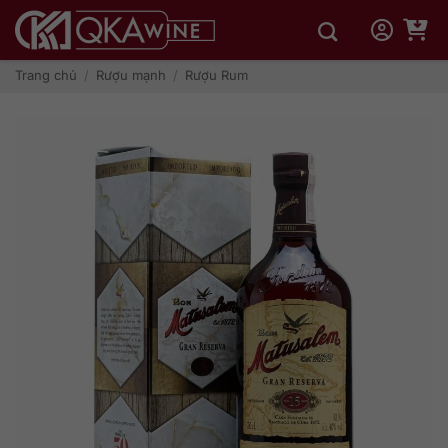
Bỏ
qua
nội
dung
Trang chủ
/
Rượu mạnh
/
Rượu Rum