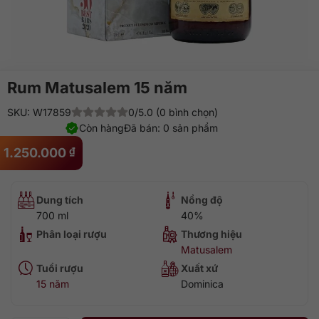
Rum Matusalem 15 năm
SKU: W17859
0/5.0 (0 bình chọn)
Còn hàng
Đã bán: 0 sản phẩm
1.250.000
₫
Dung tích
Nồng độ
700 ml
40%
Phân loại rượu
Thương hiệu
Matusalem
Tuổi rượu
Xuất xứ
15 năm
Dominica