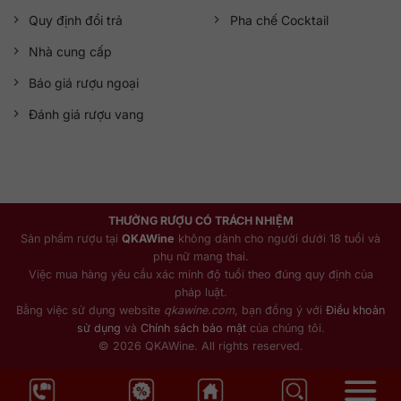
Quy định đổi trả
Pha chế Cocktail
Nhà cung cấp
Báo giá rượu ngoại
Đánh giá rượu vang
THƯỞNG RƯỢU CÓ TRÁCH NHIỆM
Sản phẩm rượu tại
QKAWine
không dành cho người dưới 18 tuổi và
phụ nữ mang thai.
Việc mua hàng yêu cầu xác minh độ tuổi theo đúng quy định của
pháp luật.
Bằng việc sử dụng website
qkawine.com
, bạn đồng ý với
Điều khoản
sử dụng
và
Chính sách bảo mật
của chúng tôi.
© 2026 QKAWine. All rights reserved.