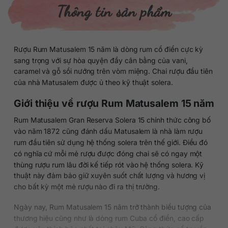
Thông tin sản phẩm
Rượu Rum Matusalem 15 năm là dòng rum cổ điển cực kỳ
sang trọng với sự hòa quyện đầy cân bằng của vani,
caramel và gỗ sồi nướng trên vòm miệng. Chai rượu đầu tiên
của nhà Matusalem được ủ theo kỹ thuật solera.
Giới thiệu về rượu Rum Matusalem 15 năm
Rum Matusalem Gran Reserva Solera 15 chính thức công bố
vào năm 1872 cũng đánh dấu Matusalem là nhà làm rượu
rum đầu tiên sử dụng hệ thống solera trên thế giới. Điều đó
có nghĩa cứ mỗi mẻ rượu được đóng chai sẽ có ngay một
thùng rượu rum lâu đời kế tiếp rót vào hệ thống solera. Kỹ
thuật này đảm bảo giữ xuyên suốt chất lượng và hương vị
cho bất kỳ một mẻ rượu nào đi ra thị trường.
Ngày nay, Rum Matusalem 15 năm trở thành biểu tượng của
thương hiệu cũng như là dòng rum Cuba cổ điển, cao cấp