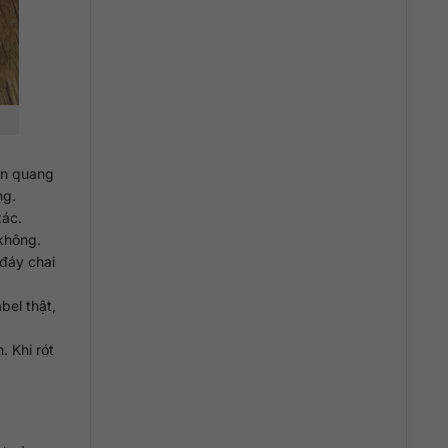
ản quang
ng.
xác.
không.
 đáy chai
bel thật,
. Khi rót