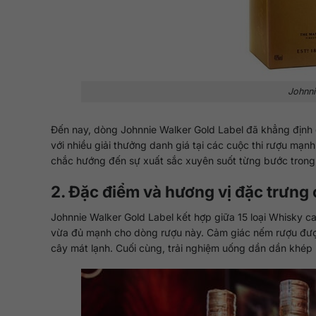
Johnni
Đến nay, dòng Johnnie Walker Gold Label đã khẳng định 
với nhiều giải thưởng danh giá tại các cuộc thi rượu mạ
chắc hướng đến sự xuất sắc xuyên suốt từng bước trong q
2. Đặc điểm và hương vị đặc trưng
Johnnie Walker Gold Label kết hợp giữa 15 loại Whisk
vừa đủ mạnh cho dòng rượu này. Cảm giác nếm rượu được 
cây mát lạnh. Cuối cùng, trải nghiệm uống dần dần khép l