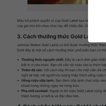
Màu sắ
Màu hổ phách quyến rũ của Gold Label tạo nên không khí 
của gia chủ khi chọn chai này để chiêu đãi. Chai rượu này
3. Cách thưởng thức Gold Label ng
Johnnie Walker Gold Label có thể được thưởng thức theo
Dưới đây là một số cách thưởng thức phổ biến bạn có th
Thưởng thức nguyên chất:
Đây là cách đơn giản nhất
bất kì vị nào khác. Bạn chỉ cần rót rượu vào ly thích
Thêm đá vào
: Với cách này thì bạn cho một viên đá cỡ
nghĩ sẽ hợp với người tửu lượng thấp thích uống rượ
Uống rượu ướp lạnh:
Bạn đem ướp lạnh chai rượu vào 
khoái trong những ngày hè nóng bức.
Pha chế cocktail:
Ngoài ra thì rượu Gold Label cũng đư
thêm hương vị mới lạ và độc đáo hơn.