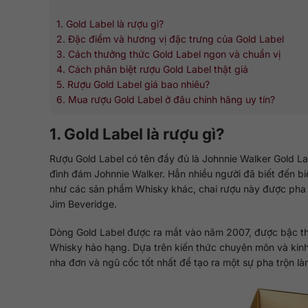
1. Gold Label là rượu gì?
2. Đặc điểm và hương vị đặc trưng của Gold Label
3. Cách thưởng thức Gold Label ngon và chuẩn vị
4. Cách phân biệt rượu Gold Label thật giả
5. Rượu Gold Label giá bao nhiêu?
6. Mua rượu Gold Label ở đâu chính hãng uy tín?
1. Gold Label là rượu gì?
Rượu Gold Label có tên đầy đủ là Johnnie Walker Gold L
đình đám Johnnie Walker. Hẳn nhiều người đã biết đến b
như các sản phẩm Whisky khác, chai rượu này được pha t
Jim Beveridge.
Dòng Gold Label được ra mắt vào năm 2007, được bậc thầ
Whisky hảo hạng. Dựa trên kiến thức chuyên môn và kin
nha đơn và ngũ cốc tốt nhất để tạo ra một sự pha trộn 