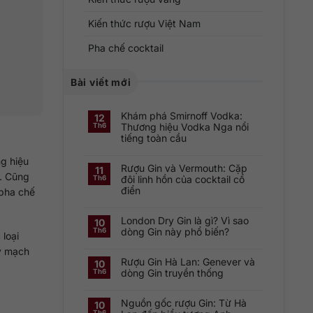
Kiến thức rượu Việt Nam
Pha chế cocktail
Bài viết mới
Khám phá Smirnoff Vodka:
12
Thương hiệu Vodka Nga nổi
Th6
tiếng toàn cầu
Không
có
g hiệu
Rượu Gin và Vermouth: Cặp
bình
11
luận
y. Cũng
đôi linh hồn của cocktail cổ
Th6
ở
điển
Khám
 pha chế
phá
Không
Smirnoff
có
Vodka:
London Dry Gin là gì? Vì sao
bình
Thương
10
luận
hiệu
dòng Gin này phổ biến?
Th6
loại
ở
Vodka
Rượu
Nga
Không
ky mạch
Gin
nổi
có
và
tiếng
Rượu Gin Hà Lan: Genever và
bình
10
Vermouth:
toàn
luận
dòng Gin truyền thống
Th6
Cặp
cầu
ở
đôi
London
Không
linh
Dry
có
hồn
Gin
Nguồn gốc rượu Gin: Từ Hà
bình
10
của
là
luận
cocktail
Th6