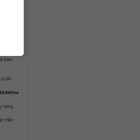
 quyền
đặc biệt.
ủa bạn.
bị lẫn
QKAWine
ầy sảng
t triển