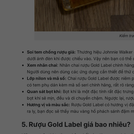
Kiểm tra
Soi tem chống rượu giả:
Thương hiệu Johnnie Walker 
dưới ánh đèn khi được chiếu vào. Vậy nên bạn có thể 
Xem nhãn chai
: Nhãn chai rượu Gold Label chính hãng
Người dùng nên dùng các ứng dụng cần thiết để thử q
Lớp nilon và mã số:
Chai rượu Gold Label được niêm p
có tem phụ dán kèm mã số seri chính hãng, rất rõ ràng
Quan sát bọt khí:
Bọt khí là một đặc tính rất đặc trưn
bọt khí sẽ mịn, đều và di chuyển chậm. Ngược lại, rượu
Hương vị và màu sắc:
Rượu Gold Label có hương vị đặc t
ra ly, bạn đọc sẽ thấy màu vàng hổ phách sánh đậm 
5. Rượu Gold Label giá bao nhiêu?