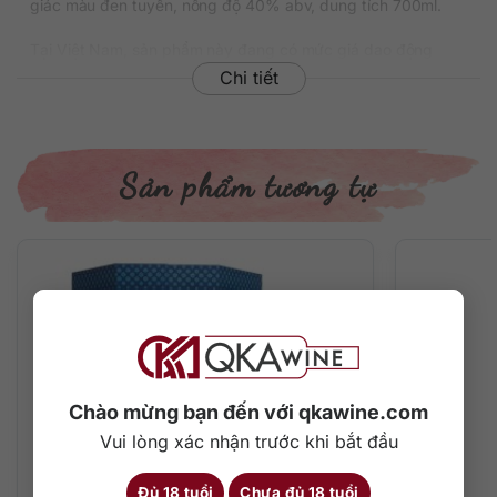
giác màu đen tuyền, nồng độ 40% abv, dung tích 700ml.
Tại Việt Nam, sản phẩm này đang có mức giá dao động
khoảng 980.000 đồng/chai 700ml tùy theo địa chỉ cung cấp
Chi tiết
và thời điểm mua sắm.
Thông tin chi tiết về rượu
Sản phẩm tương tự
Xuất xứ: Ireland
Thương hiệu: The Sexton
Phân loại: Single Malt Irish Whiskey
Nồng độ: 40%
Dung tích: 700 ml
Màu sắc: Màu vàng hổ phách
Cách thưởng thức: Uống nguyên chất, thêm đá viên, pha
chế cocktail
Mô tả hương vị rượu
Chào mừng bạn đến với qkawine.com
– Hương thơm: Trên mũi là hương thơm ngọt ngào của ngũ
Vui lòng xác nhận trước khi bắt đầu
cốc và rất rất nhiều trái cây khô bao gồm quả mọng sấy và
quả cam khô. Một chút khói nhẹ và gia vị nhẹ nhàng cũng
Đủ 18 tuổi
Chưa đủ 18 tuổi