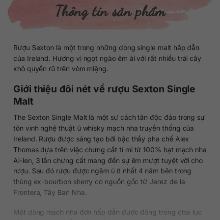
Thông tin sản phẩm
Rượu Sexton là một trong những dòng single malt hấp dẫn
của Ireland. Hương vị ngọt ngào êm ái với rất nhiều trái cây
khô quyến rũ trên vòm miệng.
Giới thiệu đôi nét về rượu Sexton Single
Malt
The Sexton Single Malt là một sự cách tân độc đáo trong sự
tôn vinh nghệ thuật ủ whisky mạch nha truyền thống của
Ireland. Rượu được sáng tạo bởi bậc thầy pha chế Alex
Thomas dựa trên việc chưng cất tỉ mỉ từ 100% hạt mạch nha
Ai-len, 3 lần chưng cất mang đến sự êm mượt tuyệt vời cho
rượu. Sau đó rượu được ngâm ủ ít nhất 4 năm bên trong
thùng ex-bourbon sherry có nguồn gốc từ Jerez de la
Frontera, Tây Ban Nha.
Một dòng mạch nha đơn hấp dẫn được đóng trong chai lục