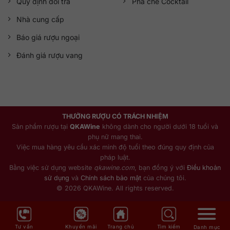
Quy định đổi trả
Pha chế Cocktail
Nhà cung cấp
Báo giá rượu ngoại
Đánh giá rượu vang
THƯỞNG RƯỢU CÓ TRÁCH NHIỆM
Sản phẩm rượu tại
QKAWine
không dành cho người dưới 18 tuổi và
phụ nữ mang thai.
Việc mua hàng yêu cầu xác minh độ tuổi theo đúng quy định của
pháp luật.
Bằng việc sử dụng website
qkawine.com
, bạn đồng ý với
Điều khoản
sử dụng
và
Chính sách bảo mật
của chúng tôi.
© 2026 QKAWine. All rights reserved.
Tư vấn
Khuyến mãi
Trang chủ
Tìm kiếm
Danh mục