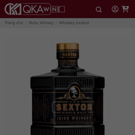
Bỏ
qua
nội
dung
Trang chủ
/
Rượu Whisky
/
Whiskey Ireland