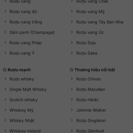
Rượu vang
Rượu vang Chile
Rượu vang đỏ
Rượu vang Mỹ
Rượu vang trắng
Rượu vang Tây Ban Nha
Sâm panh (Champage)
Rượu vang Úc
Rượu vang Pháp
Rượu Soju
Rượu vang Ý
Rượu Sake
Rượu mạnh
Thương hiệu nổi bật
Rượu whisky
Rượu Chivas
Single Malt Whisky
Rượu Macallan
Scotch whisky
Rượu Hibiki
Whiskey Mỹ
Johnnie Walker
Whisky Nhật
Rượu Singleton
Whiskey Ireland
Rượu Glenlivet