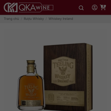
Bỏ
qua
nội
dung
Trang chủ
/
Rượu Whisky
/
Whiskey Ireland