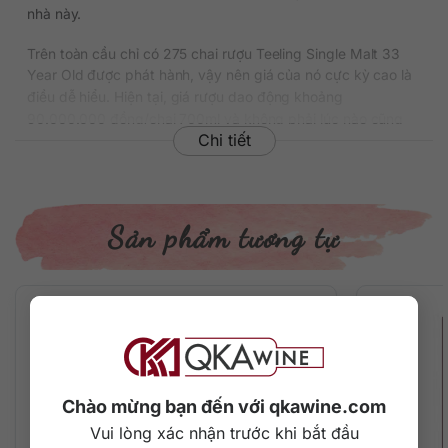
nhà này.
Trên toàn cầu chỉ có 275 chai rượu Teeling Single Malt 33
Year Old được phát hành, vậy nên giá của nó cực kỳ cao là
điều dễ hiểu. Hiện tại, giá rượu dao động khoảng
90.000.000 đồng/chai 700ml và không phải lúc nào cũng
Chi tiết
có hàng.
Thông tin chi tiết về rượu
Xuất xứ: Ireland
Sản phẩm tương tự
Thương hiệu: Teeling
Bộ sưu tập: Vintage Reserve Collection
Phân loại: Single Malt Irish Whiskey
Nồng độ: 42.9%
Dung tích: 700 ml
Tuổi rượu: 33 năm
Màu sắc: Màu vàng nâu
Cách thưởng thức: Uống nguyên chất, thêm đá viên, pha
Chào mừng bạn đến với qkawine.com
chế cocktail
Vui lòng xác nhận trước khi bắt đầu