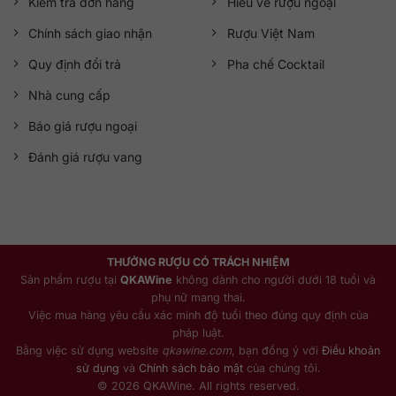
Kiểm tra đơn hàng
Hiểu về rượu ngoại
Chính sách giao nhận
Rượu Việt Nam
Quy định đổi trả
Pha chế Cocktail
Nhà cung cấp
Báo giá rượu ngoại
Đánh giá rượu vang
THƯỞNG RƯỢU CÓ TRÁCH NHIỆM
Sản phẩm rượu tại
QKAWine
không dành cho người dưới 18 tuổi và
phụ nữ mang thai.
Việc mua hàng yêu cầu xác minh độ tuổi theo đúng quy định của
pháp luật.
Bằng việc sử dụng website
qkawine.com
, bạn đồng ý với
Điều khoản
sử dụng
và
Chính sách bảo mật
của chúng tôi.
© 2026 QKAWine. All rights reserved.