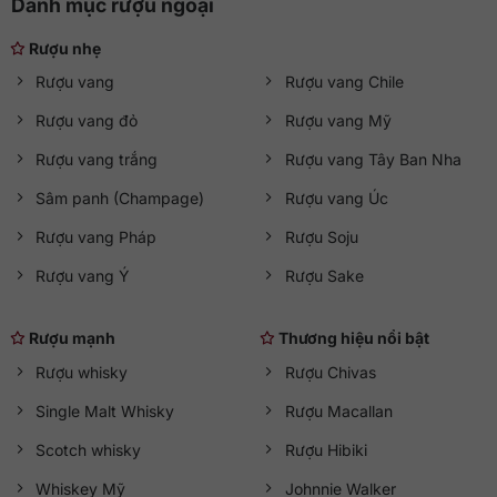
Danh mục rượu ngoại
Rượu nhẹ
Rượu vang
Rượu vang Chile
Rượu vang đỏ
Rượu vang Mỹ
Rượu vang trắng
Rượu vang Tây Ban Nha
Sâm panh (Champage)
Rượu vang Úc
Rượu vang Pháp
Rượu Soju
Rượu vang Ý
Rượu Sake
Rượu mạnh
Thương hiệu nổi bật
Rượu whisky
Rượu Chivas
Single Malt Whisky
Rượu Macallan
Scotch whisky
Rượu Hibiki
Whiskey Mỹ
Johnnie Walker