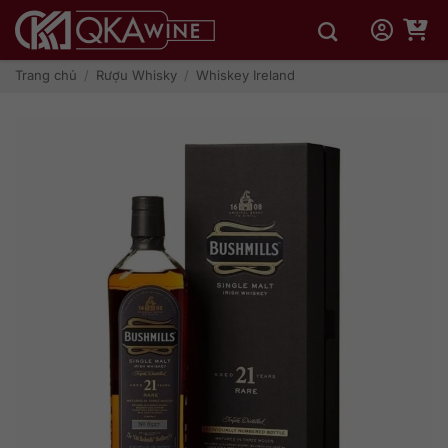
Bỏ
qua
nội
dung
Trang chủ
/
Rượu Whisky
/
Whiskey Ireland