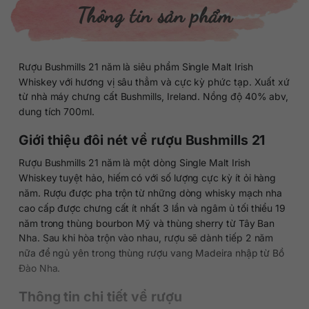
Thông tin sản phẩm
Rượu Bushmills 21 năm là siêu phẩm Single Malt Irish
Whiskey với hương vị sâu thẳm và cực kỳ phức tạp. Xuất xứ
từ nhà máy chưng cất Bushmills, Ireland. Nồng độ 40% abv,
dung tích 700ml.
Giới thiệu đôi nét về rượu Bushmills 21
Rượu Bushmills 21 năm là một dòng Single Malt Irish
Whiskey tuyệt hảo, hiếm có với số lượng cực kỳ ít ỏi hàng
năm. Rượu được pha trộn từ những dòng whisky mạch nha
cao cấp được chưng cất ít nhất 3 lần và ngâm ủ tối thiểu 19
năm trong thùng bourbon Mỹ và thùng sherry từ Tây Ban
Nha. Sau khi hòa trộn vào nhau, rượu sẽ dành tiếp 2 năm
nữa để ngủ yên trong thùng rượu vang Madeira nhập từ Bồ
Đào Nha.
Thông tin chi tiết về rượu