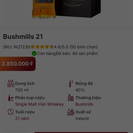
Bushmills 21
SKU: W21230
4.6/5.0 (50 bình chọn)
Còn hàng
Đã bán: 40 sản phẩm
3.850.000
₫
Dung tích
Nồng độ
700 ml
40%
Phân loại rượu
Thương hiệu
Single Malt Irish Whiskey
Bushmills
Tuổi rượu
Xuất xứ
21 năm
Ireland