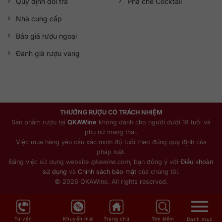
Quy định đổi trả
Pha chế Cocktail
Nhà cung cấp
Báo giá rượu ngoại
Đánh giá rượu vang
THƯỞNG RƯỢU CÓ TRÁCH NHIỆM
Sản phẩm rượu tại
QKAWine
không dành cho người dưới 18 tuổi và
phụ nữ mang thai.
Việc mua hàng yêu cầu xác minh độ tuổi theo đúng quy định của
pháp luật.
Bằng việc sử dụng website
qkawine.com
, bạn đồng ý với
Điều khoản
sử dụng
và
Chính sách bảo mật
của chúng tôi.
© 2026 QKAWine. All rights reserved.
Tư vấn
Khuyến mãi
Trang chủ
Tìm kiếm
Danh mục