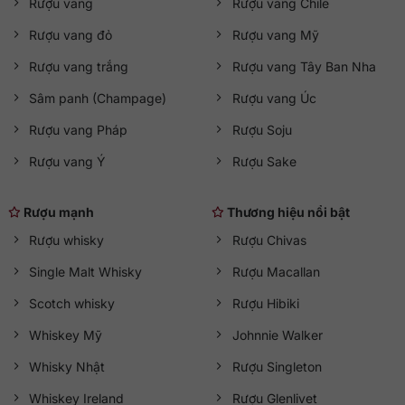
Rượu vang
Rượu vang Chile
Rượu vang đỏ
Rượu vang Mỹ
Rượu vang trắng
Rượu vang Tây Ban Nha
Sâm panh (Champage)
Rượu vang Úc
Rượu vang Pháp
Rượu Soju
Rượu vang Ý
Rượu Sake
Rượu mạnh
Thương hiệu nổi bật
Rượu whisky
Rượu Chivas
Single Malt Whisky
Rượu Macallan
Scotch whisky
Rượu Hibiki
Whiskey Mỹ
Johnnie Walker
Whisky Nhật
Rượu Singleton
Whiskey Ireland
Rượu Glenlivet