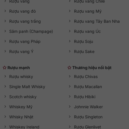
Rượu vang
Rượu vang Chile
Rượu vang đỏ
Rượu vang Mỹ
Rượu vang trắng
Rượu vang Tây Ban Nha
Sâm panh (Champage)
Rượu vang Úc
Rượu vang Pháp
Rượu Soju
Rượu vang Ý
Rượu Sake
Rượu mạnh
Thương hiệu nổi bật
Rượu whisky
Rượu Chivas
Single Malt Whisky
Rượu Macallan
Scotch whisky
Rượu Hibiki
Whiskey Mỹ
Johnnie Walker
Whisky Nhật
Rượu Singleton
Whiskey Ireland
Rượu Glenlivet