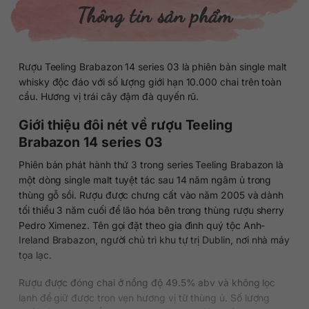
Thông tin sản phẩm
Rượu Teeling Brabazon 14 series 03 là phiên bản single malt
whisky độc đáo với số lượng giới hạn 10.000 chai trên toàn
cầu. Hương vị trái cây đậm đà quyến rũ.
Giới thiệu đôi nét về rượu Teeling
Brabazon 14 series 03
Phiên bản phát hành thứ 3 trong series Teeling Brabazon là
một dòng single malt tuyệt tác sau 14 năm ngâm ủ trong
thùng gỗ sồi. Rượu được chưng cất vào năm 2005 và dành
tối thiểu 3 năm cuối để lão hóa bên trong thùng rượu sherry
Pedro Ximenez. Tên gọi đặt theo gia đình quý tộc Anh-
Ireland Brabazon, người chủ trì khu tự trị Dublin, nơi nhà máy
tọa lạc.
Rượu được đóng chai ở nồng độ 49.5% abv và không lọc
lạnh để giữ được trọn vẹn hương vị từ thùng ủ. Số lượng