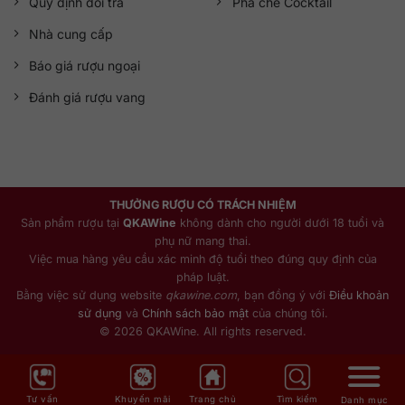
Quy định đổi trả
Pha chế Cocktail
Nhà cung cấp
Báo giá rượu ngoại
Đánh giá rượu vang
THƯỞNG RƯỢU CÓ TRÁCH NHIỆM
Sản phẩm rượu tại
QKAWine
không dành cho người dưới 18 tuổi và
phụ nữ mang thai.
Việc mua hàng yêu cầu xác minh độ tuổi theo đúng quy định của
pháp luật.
Bằng việc sử dụng website
qkawine.com
, bạn đồng ý với
Điều khoản
sử dụng
và
Chính sách bảo mật
của chúng tôi.
© 2026 QKAWine. All rights reserved.
Tư vấn
Khuyến mãi
Trang chủ
Tìm kiếm
Danh mục