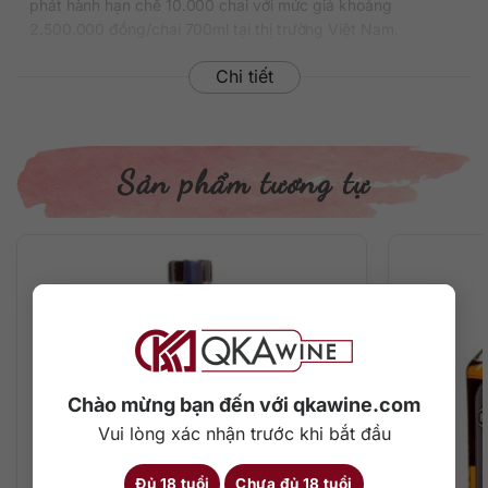
phát hành hạn chế 10.000 chai với mức giá khoảng
2.500.000 đồng/chai 700ml tại thị trường Việt Nam.
Thông tin chi tiết về rượu
Chi tiết
Xuất xứ: Ireland
Thương hiệu: Teeling
Phân loại: Single Malt Irish Whisky
Sản phẩm tương tự
Nồng độ: 49.5%
Dung tích: 700 ml
Tuổi rượu: 14 năm
Màu sắc: Màu hổ phách đậm
Cách thưởng thức: Uống nguyên chất, thêm đá viên, pha
chế cocktail
Mô tả hương vị rượu
– Hương thơm: Mùi thơm dễ chịu của bánh trái cây, bánh
Chào mừng bạn đến với qkawine.com
pudding mận và một chút bơ rượu mạnh.
Vui lòng xác nhận trước khi bắt đầu
– Hương vị: Một loại nước trái cây cực kỳ giàu hương vị với
gợi ý của kẹo bơ cứng, quả sung, mận, táo, socola đen, bơ,
Đủ 18 tuổi
Chưa đủ 18 tuổi