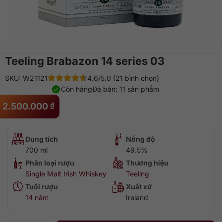
Teeling Brabazon 14 series 03
SKU: W21121
4.6/5.0 (21 bình chọn)
Còn hàng
Đã bán: 11 sản phẩm
2.500.000
₫
Dung tích
Nồng độ
700 ml
49.5%
Phân loại rượu
Thương hiệu
Single Malt Irish Whiskey
Teeling
Tuổi rượu
Xuất xứ
14 năm
Ireland