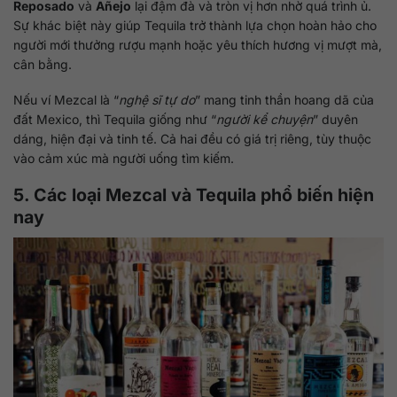
Reposado
và
Añejo
lại đậm đà và tròn vị hơn nhờ quá trình ủ.
Sự khác biệt này giúp Tequila trở thành lựa chọn hoàn hảo cho
người mới thưởng rượu mạnh hoặc yêu thích hương vị mượt mà,
cân bằng.
Nếu ví Mezcal là “
nghệ sĩ tự do
” mang tinh thần hoang dã của
đất Mexico, thì Tequila giống như “
người kể chuyện
” duyên
dáng, hiện đại và tinh tế. Cả hai đều có giá trị riêng, tùy thuộc
vào cảm xúc mà người uống tìm kiếm.
5. Các loại Mezcal và Tequila phổ biến hiện
nay