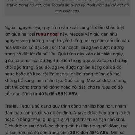
agave trong hố đất, còn Tequila áp dụng kỹ thuật hiện đại để đạt độ
tinh khiết cao.
Ngoài nguyên liệu, quy trình sản xuất cũng là điểm khác biệt
lớn giữa hai loại
rượu ngoại
này. Mezcal vẫn giữ gần như
nguyên vẹn phương pháp truyền thống, mang đậm dấu ấn văn
hóa Mexico cổ đại. Sau khi thu hoạch, lõi agave được nướng
trong hố đất lót đá núi lửa. Quá trình này kéo dài nhiều ngày,
giúp caramel hóa đường tự nhiên trong agave và tạo ra hương
khói đặc trưng. Sau đó, agave được nghiền bằng cối đá do
ngựa hoặc bò kéo, rồi lên men tự nhiên trong thùng gỗ mở,
không bổ sung men nhân tạo. Cuối cùng, Mezcal được chưng
cất thủ công trong nồi đồng hoặc nồi đất, cho ra rượu có độ
cồn dao động từ
40% đến 55% ABV
.
Trái lại, Tequila sử dụng quy trình công nghiệp hóa hơn, nhằm
đảm bảo năng suất và độ ổn định. Agave được hấp trong lò hơi
hoặc lò bằng thép, giúp giữ lại vị ngọt thanh và hạn chế khói.
Dịch đường sau đó được chưng cất hai lần trong nồi đồng, tạo
ra loại rượu có độ cồn trung bình
38% đến 45% ABV
. Một số