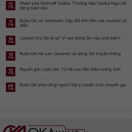
Khám phá Smirnoff Vodka: Thương hiệu Vodka Nga nổi
12
tiếng toàn cầu
Th6
Không
có
Rượu Gin và Vermouth: Cặp đôi linh hồn của cocktail cổ
bình
11
luận
điển
Th6
ở
Khám
Không
phá
có
Smirnoff
London Dry Gin là gì? Vì sao dòng Gin này phổ biến?
bình
10
Vodka:
luận
Th6
Thương
ở
Không
hiệu
Rượu
có
Vodka
Gin
bình
Nga
Rượu Gin Hà Lan: Genever và dòng Gin truyền thống
và
luận
10
nổi
ở
Vermouth:
Th6
tiếng
Không
London
Cặp
toàn
có
Dry
đôi
cầu
bình
Gin
linh
Nguồn gốc rượu Gin: Từ Hà Lan đến biểu tượng Anh
luận
10
là
hồn
ở
gì?
của
Th6
Không
Rượu
Vì
cocktail
có
Gin
sao
cổ
bình
Hà
dòng
điển
Rượu Gin pha với gì ngon? Gợi ý chuẩn vị từ chuyên gia
luận
09
Lan:
Gin
ở
Genever
này
Th6
Không
Nguồn
và
phổ
có
gốc
dòng
biến?
bình
rượu
Gin
luận
Gin:
truyền
ở
Từ
thống
Rượu
Hà
Gin
Lan
pha
đến
với
biểu
gì
tượng
ngon?
Anh
Gợi
ý