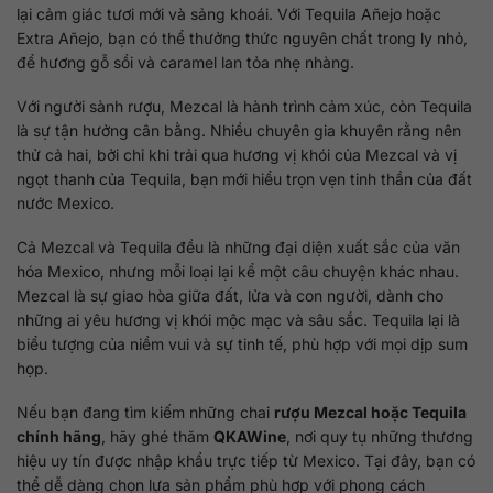
lại cảm giác tươi mới và sảng khoái. Với Tequila Añejo hoặc
Extra Añejo, bạn có thể thưởng thức nguyên chất trong ly nhỏ,
để hương gỗ sồi và caramel lan tỏa nhẹ nhàng.
Với người sành rượu, Mezcal là hành trình cảm xúc, còn Tequila
là sự tận hưởng cân bằng. Nhiều chuyên gia khuyên rằng nên
thử cả hai, bởi chỉ khi trải qua hương vị khói của Mezcal và vị
ngọt thanh của Tequila, bạn mới hiểu trọn vẹn tinh thần của đất
nước Mexico.
Cả Mezcal và Tequila đều là những đại diện xuất sắc của văn
hóa Mexico, nhưng mỗi loại lại kể một câu chuyện khác nhau.
Mezcal là sự giao hòa giữa đất, lửa và con người, dành cho
những ai yêu hương vị khói mộc mạc và sâu sắc. Tequila lại là
biểu tượng của niềm vui và sự tinh tế, phù hợp với mọi dịp sum
họp.
Nếu bạn đang tìm kiếm những chai
rượu Mezcal hoặc Tequila
chính hãng
, hãy ghé thăm
QKAWine
, nơi quy tụ những thương
hiệu uy tín được nhập khẩu trực tiếp từ Mexico. Tại đây, bạn có
thể dễ dàng chọn lựa sản phẩm phù hợp với phong cách