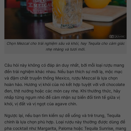
Chọn Mezcal cho trải nghiệm sâu và khói, hay Tequila cho cảm giác
nhẹ nhàng và tươi mới.
Câu hỏi này không có đáp án duy nhất, bởi mỗi loại rượu mang
đến trải nghiệm khác nhau. Nếu bạn thích sự mới lạ, mộc mạc
và đậm chất truyền thống Mexico, rượu Mezcal là lựa chọn
hoàn hảo. Hương vị khói của nó kết hợp tuyệt vời với chocolate
đen, thịt nướng hoặc các món cay nhẹ. Khi thưởng thức, hãy
nhấp từng ngụm nhỏ để cảm nhận sự biến đổi tinh tế giữa vị
khói, vị đất và vị ngọt của agave chín.
Ngược lại, nếu bạn tìm kiếm sự dễ uống và trẻ trung, Tequila
chính là lựa chọn phù hợp. Loại rượu này thường được dùng để
pha cocktail như Margarita, Paloma hoặc Tequila Sunrise, mang