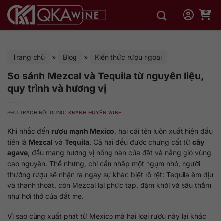
Bỏ
qua
nội
dung
Trang chủ
»
Blog
»
Kiến thức rượu ngoại
So sánh Mezcal và Tequila từ nguyên liệu,
quy trình và hương vị
PHỤ TRÁCH NỘI DUNG:
KHÁNH HUYỀN WINE
Khi nhắc đến
rượu mạnh Mexico
, hai cái tên luôn xuất hiện đầu
tiên là
Mezcal
và
Tequila
. Cả hai đều được chưng cất từ
cây
agave
, đều mang hương vị nồng nàn của đất và nắng gió vùng
cao nguyên. Thế nhưng, chỉ cần nhấp một ngụm nhỏ, người
thưởng rượu sẽ nhận ra ngay sự khác biệt rõ rệt: Tequila êm dịu
và thanh thoát, còn Mezcal lại phức tạp, đậm khói và sâu thẳm
như hơi thở của đất mẹ.
Vì sao cùng xuất phát từ Mexico mà hai loại rượu này lại khác