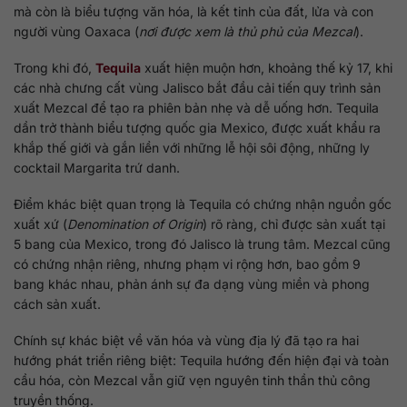
mà còn là biểu tượng văn hóa, là kết tinh của đất, lửa và con
người vùng Oaxaca (
nơi được xem là thủ phủ của Mezcal
).
Trong khi đó,
Tequila
xuất hiện muộn hơn, khoảng thế kỷ 17, khi
các nhà chưng cất vùng Jalisco bắt đầu cải tiến quy trình sản
xuất Mezcal để tạo ra phiên bản nhẹ và dễ uống hơn. Tequila
dần trở thành biểu tượng quốc gia Mexico, được xuất khẩu ra
khắp thế giới và gắn liền với những lễ hội sôi động, những ly
cocktail Margarita trứ danh.
Điểm khác biệt quan trọng là Tequila có chứng nhận nguồn gốc
xuất xứ (
Denomination of Origin
) rõ ràng, chỉ được sản xuất tại
5 bang của Mexico, trong đó Jalisco là trung tâm. Mezcal cũng
có chứng nhận riêng, nhưng phạm vi rộng hơn, bao gồm 9
bang khác nhau, phản ánh sự đa dạng vùng miền và phong
cách sản xuất.
Chính sự khác biệt về văn hóa và vùng địa lý đã tạo ra hai
hướng phát triển riêng biệt: Tequila hướng đến hiện đại và toàn
cầu hóa, còn Mezcal vẫn giữ vẹn nguyên tinh thần thủ công
truyền thống.