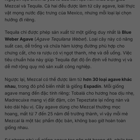
Mezcal và Tequila. Cả hai đều được làm từ cây agave, loài thực
vật mọng nước đặc trưng của Mexico, nhưng mỗi loại lại chọn
hướng đi riêng.
Tequila chỉ được phép sản xuất từ một giống duy nhất là
Blue
Weber Agave
(
Agave Tequilana Weber
). Loại cây này có năng
suất cao, dễ trồng và chứa hàm lượng đường phù hợp cho
chưng cất, cho ra rượu có vị ngọt thanh, nhẹ và dễ uống. Việc
tiêu chuẩn hóa này giúp Tequila đạt độ ổn định về hương vị và
dễ mở rộng quy mô sản xuất công nghiệp.
Ngược lại, Mezcal có thể được làm từ
hơn 30 loại agave khác
nhau
, trong đó phổ biến nhất là giống
Espadín
. Mỗi giống
agave mang đến đặc tính riêng: Tobalá cho hương hoa dịu nhẹ,
Madrecuixe mang vị đất đậm, còn Tepeztate lại nồng nàn và
kéo dài hậu vị. Cây agave dùng cho Mezcal thường mọc
hoang, mất từ 7 đến 25 năm để trưởng thành, vì vậy mỗi mẻ
Mezcal là một tác phẩm độc bản, không bao giờ hoàn toàn
giống nhau.
Sự phong phú về giống agave tạo nên nét hoang dã, phức tạp