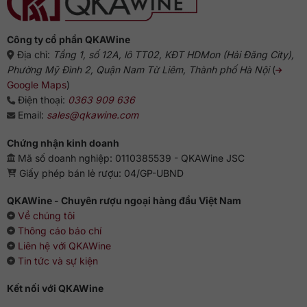
chuẩn
vị
từ
chuyên
gia
Công ty cổ phần QKAWine
Địa chỉ:
Tầng 1, số 12A, lô TT02, KĐT HDMon (Hải Đăng City),
Phường Mỹ Đình 2, Quận Nam Từ Liêm, Thành phố Hà Nội
(
Google Maps
)
Điện thoại:
0363 909 636
Email:
sales@qkawine.com
Chứng nhận kinh doanh
Mã số doanh nghiệp: 0110385539 - QKAWine JSC
Giấy phép bán lẻ rượu: 04/GP-UBND
QKAWine - Chuyên rượu ngoại hàng đầu Việt Nam
Về chúng tôi
Thông cáo báo chí
Liên hệ với QKAWine
Tin tức và sự kiện
Kết nối với QKAWine