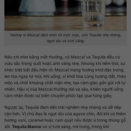
Hương vị Mezcal đậm khói và mộc mạc, còn Tequila nhẹ nhàng,
ngọt dịu và tươi sáng.
Nếu chỉ nhìn bằng mắt thường, cả Mezcal và Tequila đều có
màu sắc trong suốt hoặc ánh vàng nhẹ. Nhưng khi nếm thử, sự
khác biệt bắt đầu hiện rõ. Mezcal mang hương khói đặc trưng,
lan tỏa ngay từ mũi. Khi uống, vị khói hòa cùng hương đất, thảo
mộc và chút khoáng chất mặn nhẹ, tạo cảm giác gần gũi với tự
nhiên. Hậu vị của Mezcal thường dài và sâu, khiến người uống
cảm nhận được sự biến chuyển phức tạp qua từng giây.
Ngược lại, Tequila đem đến trải nghiệm nhẹ nhàng và dễ tiếp
cận hơn. Vị chủ đạo là ngọt dịu của agave chín, đôi khi có thêm
hương vani, caramel hoặc cam quýt nếu được ủ trong thùng gỗ
sồi.
Tequila Blanco
có vị tươi sáng, trẻ trung, trong khi