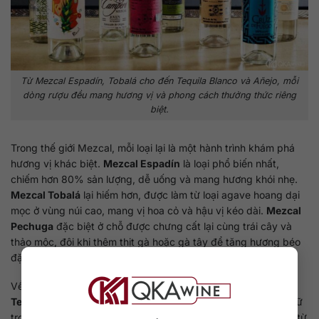
Từ Mezcal Espadín, Tobalá cho đến Tequila Blanco và Añejo, mỗi
dòng rượu đều mang hương vị và phong cách thưởng thức riêng
biệt.
Trong thế giới Mezcal, mỗi loại lại là một hành trình khám phá
hương vị khác biệt.
Mezcal Espadín
là loại phổ biến nhất,
chiếm hơn 80% sản lượng, dễ uống và mang hương khói nhẹ.
Mezcal Tobalá
lại hiếm hơn, được làm từ loại agave hoang dại
mọc ở vùng núi cao, mang vị hoa cỏ và hậu vị kéo dài.
Mezcal
Pechuga
đặc biệt ở chỗ được chưng cất lại cùng trái cây và
thảo mộc, đôi khi thêm thịt gà hoặc gà tây để tăng hương béo
đặc trưng trong ngày lễ.
Về phần Tequila, sự phân loại chủ yếu dựa trên thời gian ủ.
Tequila Blanco
là loại không ủ hoặc ủ ngắn dưới hai tháng, giữ
trọn hương vị tươi mát của agave.
Tequila Reposado
được ủ từ