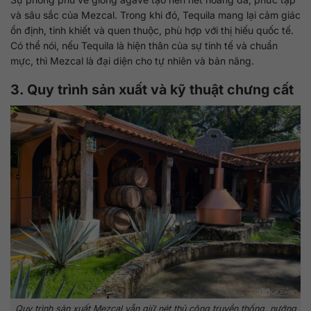
và sâu sắc của Mezcal. Trong khi đó, Tequila mang lại cảm giác
ổn định, tinh khiết và quen thuộc, phù hợp với thị hiếu quốc tế.
Có thể nói, nếu Tequila là hiện thân của sự tinh tế và chuẩn
mực, thì Mezcal là đại diện cho tự nhiên và bản năng.
3. Quy trình sản xuất và kỹ thuật chưng cất
Quy trình sản xuất Mezcal vẫn giữ nét thủ công truyền thống, nướng