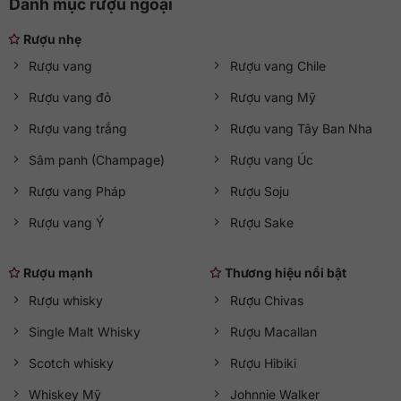
Danh mục rượu ngoại
Rượu nhẹ
Rượu vang
Rượu vang Chile
Rượu vang đỏ
Rượu vang Mỹ
Rượu vang trắng
Rượu vang Tây Ban Nha
Sâm panh (Champage)
Rượu vang Úc
Rượu vang Pháp
Rượu Soju
Rượu vang Ý
Rượu Sake
Rượu mạnh
Thương hiệu nổi bật
Rượu whisky
Rượu Chivas
Single Malt Whisky
Rượu Macallan
Scotch whisky
Rượu Hibiki
Whiskey Mỹ
Johnnie Walker