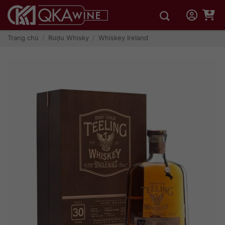
Bỏ
qua
nội
dung
Trang chủ
/
Rượu Whisky
/
Whiskey Ireland