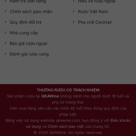
Kiểm tra đơn hàng
Hiểu về rượu ngoại
Chính sách giao nhận
Rượu Việt Nam
Quy định đổi trả
Pha chế Cocktail
Nhà cung cấp
Báo giá rượu ngoại
Đánh giá rượu vang
THƯỞNG RƯỢU CÓ TRÁCH NHIỆM
Sản phẩm rượu tại
QKAWine
không dành cho người dưới 18 tuổi và
phụ nữ mang thai.
Việc mua hàng yêu cầu xác minh độ tuổi theo đúng quy định của
pháp luật.
Bằng việc sử dụng website
qkawine.com
, bạn đồng ý với
Điều khoản
sử dụng
và
Chính sách bảo mật
của chúng tôi.
© 2026 QKAWine. All rights reserved.