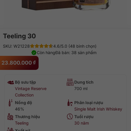
Teeling 30
SKU: W21228
4.6/5.0 (48 bình chọn)
Còn hàng
Đã bán: 38 sản phẩm
23.800.000
₫
Bộ sưu tập
Dung tích
Vintage Reserve
700 ml
Collection
Nồng độ
Phân loại rượu
46%
Single Malt Irish Whiskey
Thương hiệu
Tuổi rượu
Teeling
30 năm
Xuất xứ