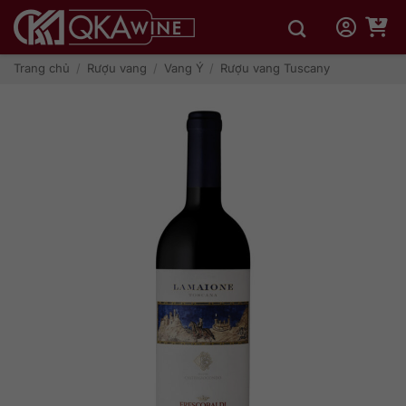
Bỏ
qua
nội
dung
Trang chủ
/
Rượu vang
/
Vang Ý
/
Rượu vang Tuscany