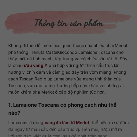
Thông tin sản phẩm
Không đi theo lối mềm mại quen thuộc của nhiều chai Merlot
phổ thông, Tenuta CastelGiocondo Lamaione Toscana cho
thấy một cá tính mạnh, tập trung và có chiều sâu rất rõ. Đây
là chai
rượu vang Ý
phù hợp với người thích cấu trúc lớn,
hương vị chín đậm và cảm giác dày trên vòm miệng. Phong
cách Tuscan Red giúp Lamaione vừa mang tinh thần của
Toscana, vừa mở ra một hướng tiếp cận khác với những ai
muốn khám phá Merlot ở cấp độ nghiêm túc hơn.
1. Lamaione Toscana có phong cách như thế
nào?
Lamaione là dòng
vang đỏ làm từ Merlot
, thể hiện rõ sự đậm
đà ngay từ màu sắc đến cấu trúc vị. Trên mũi, rượu mở ra
với anh đào, việt quất chín, sau đó phát triển sang