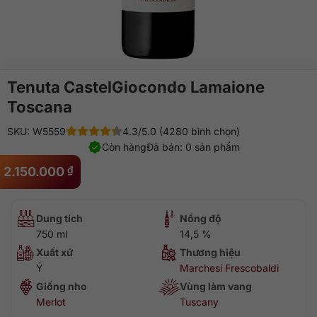
Tenuta CastelGiocondo Lamaione
Toscana
SKU: W5559
4.3/5.0 (4280 bình chọn)
Còn hàng
Đã bán: 0 sản phẩm
2.150.000
₫
Dung tích
Nồng độ
750 ml
14,5 %
Xuất xứ
Thương hiệu
Ý
Marchesi Frescobaldi
Giống nho
Vùng làm vang
Merlot
Tuscany