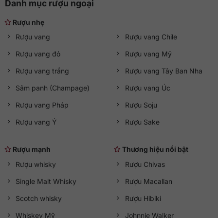
Danh mục rượu ngoại
từ Merlot theo phong cách đậm, sâu và khác biệt so với số
đông. Chai vang này phù hợp để tiếp khách, biếu tặng hoặc
Rượu nhẹ
dành cho những buổi thưởng thức nghiêm túc hơn.
Rượu vang
Rượu vang Chile
Tại
QKAWine
, bạn có thể chọn mua các dòng
rượu vang
Rượu vang đỏ
Rượu vang Mỹ
nhập khẩu chính hãng
với thông tin minh bạch và tư vấn
phù hợp nhu cầu. Nếu bạn muốn tìm một chai Tuscan Red
Rượu vang trắng
Rượu vang Tây Ban Nha
có cấu trúc mạnh, hương vị nhiều lớp và dấu ấn điền trang
rõ ràng, Lamaione là một gợi ý rất đáng cân nhắc.
Sâm panh (Champage)
Rượu vang Úc
Rượu vang Pháp
Rượu Soju
Rượu vang Ý
Rượu Sake
Rượu mạnh
Thương hiệu nổi bật
Rượu whisky
Rượu Chivas
Single Malt Whisky
Rượu Macallan
Scotch whisky
Rượu Hibiki
Whiskey Mỹ
Johnnie Walker