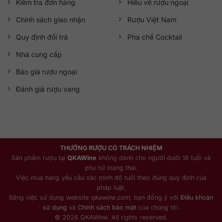
Kiểm tra đơn hàng
Hiểu về rượu ngoại
Chính sách giao nhận
Rượu Việt Nam
Quy định đổi trả
Pha chế Cocktail
Nhà cung cấp
Báo giá rượu ngoại
Đánh giá rượu vang
THƯỞNG RƯỢU CÓ TRÁCH NHIỆM
Sản phẩm rượu tại
QKAWine
không dành cho người dưới 18 tuổi và
phụ nữ mang thai.
Việc mua hàng yêu cầu xác minh độ tuổi theo đúng quy định của
pháp luật.
Bằng việc sử dụng website
qkawine.com
, bạn đồng ý với
Điều khoản
sử dụng
và
Chính sách bảo mật
của chúng tôi.
© 2026 QKAWine. All rights reserved.