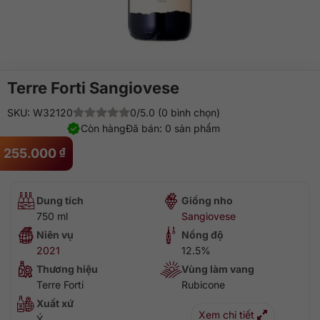
Terre Forti Sangiovese
SKU: W32120
0/5.0 (0 bình chọn)
Còn hàng
Đã bán: 0 sản phẩm
255.000
₫
Dung tích
Giống nho
750 ml
Sangiovese
Niên vụ
Nồng độ
2021
12.5%
Thương hiệu
Vùng làm vang
Terre Forti
Rubicone
Xuất xứ
Xem chi tiết
Ý