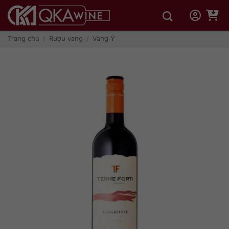
Bỏ
qua
nội
dung
Trang chủ
/
Rượu vang
/
Vang Ý