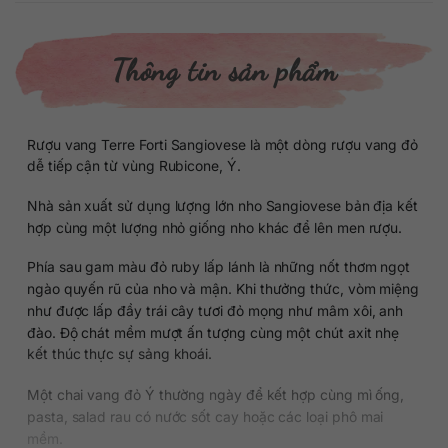
Thông tin sản phẩm
Rượu vang Terre Forti Sangiovese là một dòng rượu vang đỏ
dễ tiếp cận từ vùng Rubicone, Ý.
Nhà sản xuất sử dụng lượng lớn nho Sangiovese bản địa kết
hợp cùng một lượng nhỏ giống nho khác để lên men rượu.
Phía sau gam màu đỏ ruby lấp lánh là những nốt thơm ngọt
ngào quyến rũ của nho và mận. Khi thưởng thức, vòm miệng
như được lấp đầy trái cây tươi đỏ mọng như mâm xôi, anh
đào. Độ chát mềm mượt ấn tượng cùng một chút axit nhẹ
kết thúc thực sự sảng khoái.
Một chai vang đỏ Ý thường ngày để kết hợp cùng mì ống,
pasta, salad rau có nước sốt cay hoặc các loại phô mai
mềm.