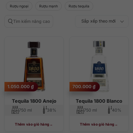
Rượu ngoại
Rượu mạnh
Rượu tequila
Sắp xếp theo mới
Tìm kiếm nâng cao
Sắp xếp theo
Sắp xếp theo mức
nhất
Sắp xếp theo giá:
Sắp xếp theo giá:
độ phổ biến
thấp đến cao
cao đến thấp
1.050.000
₫
700.000
₫
Tequila 1800 Anejo
Tequila 1800 Blanco
750 ml
38%
750 ml
40%
Thêm vào giỏ hàng
Thêm vào giỏ hàng