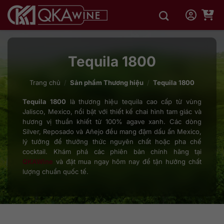
Bỏ
qua
nội
dung
Tequila 1800
Trang chủ
/
Sản phẩm Thương hiệu
/
Tequila 1800
Tequila 1800
là thương hiệu tequila cao cấp từ vùng
Jalisco, Mexico, nổi bật với thiết kế chai hình tam giác và
hương vị thuần khiết từ 100% agave xanh. Các dòng
Silver, Reposado và Añejo đều mang đậm dấu ấn Mexico,
lý tưởng để thưởng thức nguyên chất hoặc pha chế
cocktail. Khám phá các phiên bản chính hãng tại
QKAWine
và đặt mua ngay hôm nay để tận hưởng chất
lượng chuẩn quốc tế.