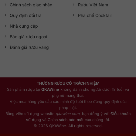
Chính sách giao nhận
Rượu Việt Nam
Quy định đổi trả
Pha chế Cocktail
Nhà cung cấp
Báo giá rượu ngoại
Đánh giá rượu vang
THƯỞNG RƯỢU CÓ TRÁCH NHIỆM
Sản phẩm rượu tại
QKAWine
không dành cho người dưới 18 tuổi và
phụ nữ mang thai.
Việc mua hàng yêu cầu xác minh độ tuổi theo đúng quy định của
pháp luật.
Bằng việc sử dụng website
qkawine.com
, bạn đồng ý với
Điều khoản
sử dụng
và
Chính sách bảo mật
của chúng tôi.
© 2026 QKAWine. All rights reserved.